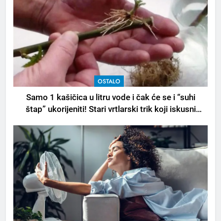
OSTALO
Samo 1 kašičica u litru vode i čak će se i “suhi
štap” ukorijeniti! Stari vrtlarski trik koji iskusni
baštovani čuvaju godinama