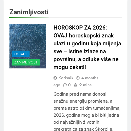
Zanimljivosti
HOROSKOP ZA 2026:
OVAJ horoskopski znak
ulazi u godinu koja mijenja
sve – istine izlaze na
OSTALO
površinu, a odluke više ne
ZANIMLJIVOSTI
mogu čekati!
Korisnik
4 months
ago
0
9 mins
Godina pred nama donosi
snažnu energiju promjena, a
prema astrološkim tumačenjima,
2026. godina mogla bi biti jedna
od najvažnijih životnih
prekretnica za znak Škorpije.