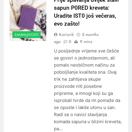
sapun P0RED kreveta:
Uradite IST0 još večeras,
evo zašto!
Korisnik
5 months
ZANIMLJIVOSTI
ago
0
9 mins
U posljednje vrijeme sve češće
se govori o jednostavnom, ali
pomalo neobičnom načinu za
poboljšanje kvaliteta sna. Ovaj
trik ne zahtijeva skupe
proizvode niti posebne
pripreme, a mnogi koji su ga
isprobali tvrde da im pomaže da
se opuste i lakše utonu u san.
Radi se o navici stavljanja
komada sapuna u blizini kreveta,
pa…