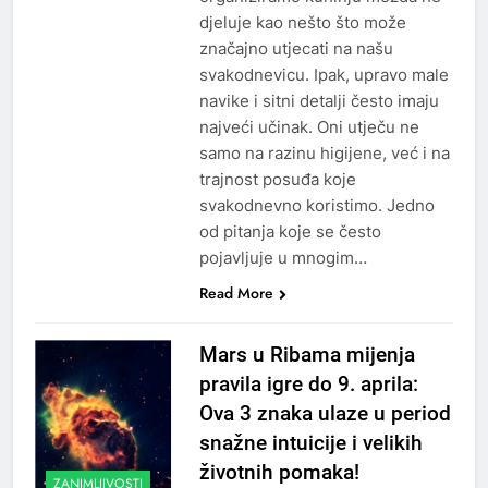
djeluje kao nešto što može
značajno utjecati na našu
svakodnevicu. Ipak, upravo male
navike i sitni detalji često imaju
najveći učinak. Oni utječu ne
samo na razinu higijene, već i na
trajnost posuđa koje
svakodnevno koristimo. Jedno
od pitanja koje se često
pojavljuje u mnogim…
Read More
Mars u Ribama mijenja
pravila igre do 9. aprila:
Ova 3 znaka ulaze u period
snažne intuicije i velikih
životnih pomaka!
ZANIMLJIVOSTI