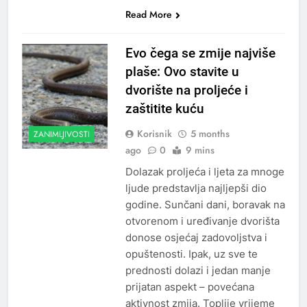
Read More
Evo čega se zmije najviše
plaše: Ovo stavite u
dvorište na proljeće i
zaštitite kuću
Korisnik
5 months
ZANIMLJIVOSTI
ago
0
9 mins
Dolazak proljeća i ljeta za mnoge
ljude predstavlja najljepši dio
godine. Sunčani dani, boravak na
otvorenom i uređivanje dvorišta
donose osjećaj zadovoljstva i
opuštenosti. Ipak, uz sve te
prednosti dolazi i jedan manje
prijatan aspekt – povećana
aktivnost zmija. Toplije vrijeme