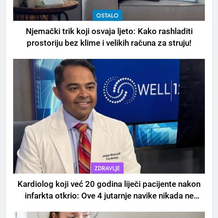
OSTALO
Njemački trik koji osvaja ljeto: Kako rashladiti
prostoriju bez klime i velikih računa za struju!
5
Čaj od lovora i cimeta – prirodni
napitak za svakodnevnu rutinu
OSTALO
6
ČISTAČ JETRE: Uzmite gutljaj
na prazan stomak i crijeva će
raditi kao sat, zaboravit ćete na
ZDRAVLJE
OSTALO
loše varenje
Kardiolog koji već 20 godina liječi pacijente nakon
infarkta otkrio: Ove 4 jutarnje navike nikada ne
7
praktikujem prije 9 sati – mnogi ih rade svakog
Tračevi su njihova glavna