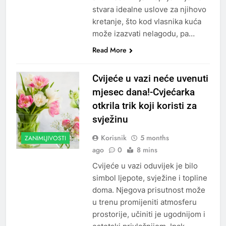
stvara idealne uslove za njihovo
kretanje, što kod vlasnika kuća
može izazvati nelagodu, pa…
Read More
Cvijeće u vazi neće uvenuti
mjesec dana!-Cvjećarka
otkrila trik koji koristi za
svježinu
Korisnik
5 months
ZANIMLJIVOSTI
ago
0
8 mins
Cvijeće u vazi oduvijek je bilo
simbol ljepote, svježine i topline
doma. Njegova prisutnost može
u trenu promijeniti atmosferu
prostorije, učiniti je ugodnijom i