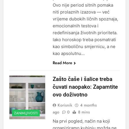
Ovo nije period sitnih pomaka
niti prolaznih izazova — već
vrijeme dubokih ličnih spoznaja,
emocionalnih testova i
redefinisanja životnih prioriteta.
Iako horoskop treba posmatrati
kao simboličnu smjernicu, a ne
kao apsolutnu…
Read More
Zašto čaše i šalice treba
čuvati naopako: Zapamtite
ovo doživotno
Korisnik
4 months
ago
0
8 mins
ZANIMLJIVOSTI
Na prvi pogled, način na koji
organiziramo kuhinju možda ne