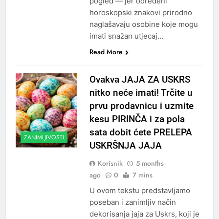
pogled — jer određeni
horoskopski znakovi prirodno
naglašavaju osobine koje mogu
imati snažan utjecaj…
Read More
Ovakva JAJA ZA USKRS
nitko neće imati! Trčite u
prvu prodavnicu i uzmite
kesu PIRINČA i za pola
sata dobit ćete PRELEPA
ZANIMLJIVOSTI
USKRŠNJA JAJA
Korisnik
5 months
ago
0
7 mins
U ovom tekstu predstavljamo
poseban i zanimljiv način
dekorisanja jaja za Uskrs, koji je