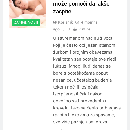
može pomoći da lakše
zaspite
Korisnik
4 months
ZANIMLJIVOSTI
ago
0
7 mins
U savremenom načinu života,
koji je često obilježen stalnom
žurbom i brojnim obavezama,
kvalitetan san postaje sve rjeđi
luksuz. Mnogi ljudi danas se
bore s poteškoćama poput
nesanice, učestalog buđenja
tokom noći ili osjećaja
iscrpljenosti čak i nakon
dovoljno sati provedenih u
krevetu. Iako se često pribjegava
raznim lijekovima za spavanje,
sve više pažnje usmjerava…