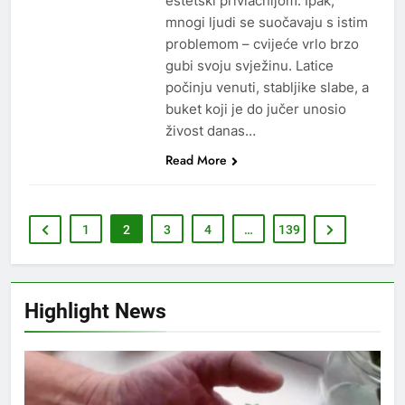
estetski privlačnijom. Ipak,
mnogi ljudi se suočavaju s istim
problemom – cvijeće vrlo brzo
gubi svoju svježinu. Latice
počinju venuti, stabljike slabe, a
buket koji je do jučer unosio
živost danas…
Read More
1
2
3
4
…
139
Highlight News