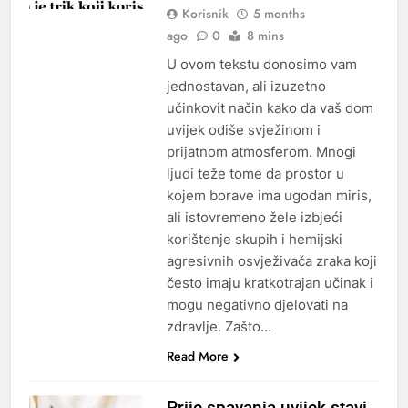
Korisnik
5 months
ago
0
8 mins
U ovom tekstu donosimo vam
jednostavan, ali izuzetno
učinkovit način kako da vaš dom
uvijek odiše svježinom i
prijatnom atmosferom. Mnogi
ljudi teže tome da prostor u
kojem borave ima ugodan miris,
ali istovremeno žele izbjeći
korištenje skupih i hemijski
agresivnih osvježivača zraka koji
često imaju kratkotrajan učinak i
mogu negativno djelovati na
zdravlje. Zašto…
Read More
Prije spavanja uvijek stavi