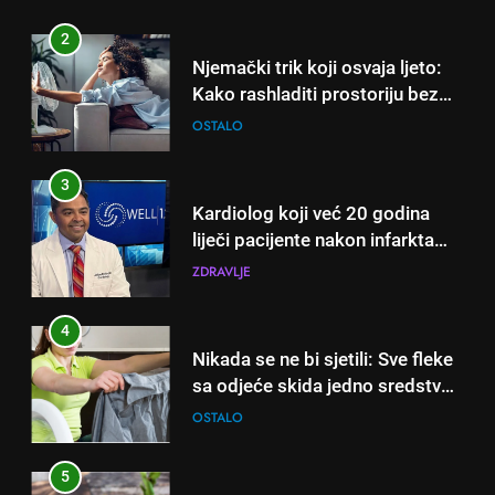
3
Kardiolog koji već 20 godina
liječi pacijente nakon infarkta
otkrio: Ove 4 jutarnje navike
ZDRAVLJE
nikada ne praktikujem prije 9
sati – mnogi ih rade svakog
4
dana!
Nikada se ne bi sjetili: Sve fleke
sa odjeće skida jedno sredstvo
koje svi imamo u kući
OSTALO
5
Čaj od lovora i cimeta – prirodni
napitak za svakodnevnu rutinu
OSTALO
6