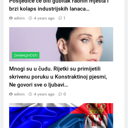
Posljedice će biti gubitak radnih mjesta i
brzi kolaps industrijskih lanaca…
admin
4 years ago
1
ZANIMLJIVOSTI
Mnogi su u čudu. Rijetki su primijetili
skrivenu poruku u Konstraktinoj pjesmi,
Ne govori sve o ljubavi…
admin
4 years ago
0