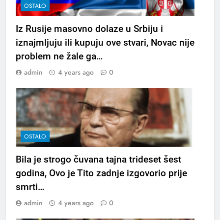
OSTALO
Iz Rusije masovno dolaze u Srbiju i
iznajmljuju ili kupuju ove stvari, Novac nije
problem ne žale ga…
admin
4 years ago
0
OSTALO
Bila je strogo čuvana tajna trideset šest
godina, Ovo je Tito zadnje izgovorio prije
smrti…
admin
4 years ago
0