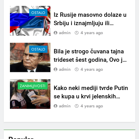
govori sve o ljubavi…
OSTALO
Iz Rusije masovno dolaze u
Srbiju i iznajmljuju ili
kupuju ove stvari, Novac
admin
4 years ago
nije problem ne žale ga…
OSTALO
Bila je strogo čuvana tajna
trideset šest godina, Ovo je
Tito zadnje izgovorio prije
admin
4 years ago
smrti…
ZANIMLJIVOSTI
Kako neki mediji tvrde Putin
se kupa u krvi jelenskih
rogova a voli alternativne
admin
4 years ago
metode liječenja-..