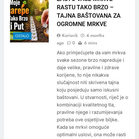
RASTU TAKO BRZO –
TAJNA BAŠTOVANA ZA
OGROMNE MRKVE
Korisnik
4 months
OSTALO
ago
0
6 mins
Ako primjećujete da vam mrkva
svake sezone brzo napreduje i
daje velike, pravilne i zdrave
korijene, to nije nikakva
slučajnost niti skrivena tajna
koju posjeduju samo iskusni
baštovani. U stvarnosti, riječ je o
kombinaciji kvalitetnog tla,
pravilne njege i razumijevanja
potreba ove osjetljive biljke.
Kada se mrkvi omoguće
optimalni uslovi, ona može rasti