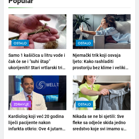
Popular
OSTALO
OSTALO
Samo 1 kašičica u litru vode i
Njemački trik koji osvaja
čak će se i “suhi štap”
ljeto: Kako rashladiti
ukorijeniti! Stari vrtlarski trik
prostoriju bez klime i velikih
koji iskusni baštovani čuvaju
računa za struju!
godinama
ZDRAVLJE
OSTALO
Kardiolog koji već 20 godina
Nikada se ne bi sjetili: Sve
liječi pacijente nakon
fleke sa odjeće skida jedno
infarkta otkrio: Ove 4 jutarnje
sredstvo koje svi imamo u
navike nikada ne praktikujem
kući