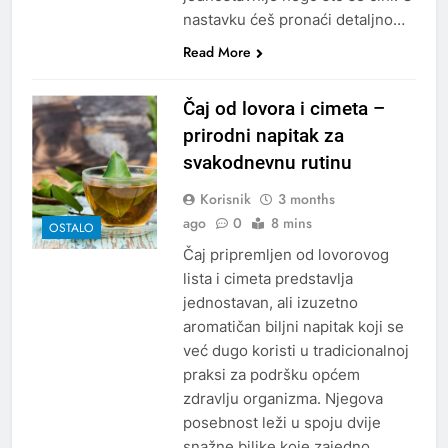
nastavku ćeš pronaći detaljno…
Read More
Čaj od lovora i cimeta –
prirodni napitak za
svakodnevnu rutinu
Korisnik
3 months
ago
0
8 mins
OSTALO
Čaj pripremljen od lovorovog
lista i cimeta predstavlja
jednostavan, ali izuzetno
aromatičan biljni napitak koji se
već dugo koristi u tradicionalnoj
praksi za podršku općem
zdravlju organizma. Njegova
posebnost leži u spoju dvije
snažne biljke koje zajedno