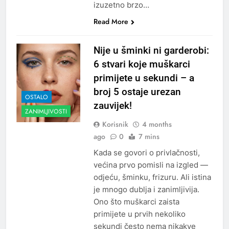
izuzetno brzo…
Read More
Nije u šminki ni garderobi:
6 stvari koje muškarci
primijete u sekundi – a
broj 5 ostaje urezan
OSTALO
zauvijek!
ZANIMLJIVOSTI
Korisnik
4 months
ago
0
7 mins
Kada se govori o privlačnosti,
većina prvo pomisli na izgled —
odjeću, šminku, frizuru. Ali istina
je mnogo dublja i zanimljivija.
Ono što muškarci zaista
primijete u prvih nekoliko
sekundi često nema nikakve