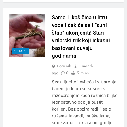
prije 9 sati – mnogi ih rade
svakog dana!
Samo 1 kašičica u litru
vode i čak će se i “suhi
štap” ukorijeniti! Stari
vrtlarski trik koji iskusni
baštovani čuvaju
OSTALO
godinama
Korisnik
1 month
ago
0
9 mins
Svaki ljubitelj cvijeća i vrtlarenja
barem jednom se susreo s
razočarenjem kada reznica biljke
jednostavno odbije pustiti
korijen. Bez obzira radi li se o
ružama, lavandi, muškatlama,
smokvama ili ukrasnom grmlju,