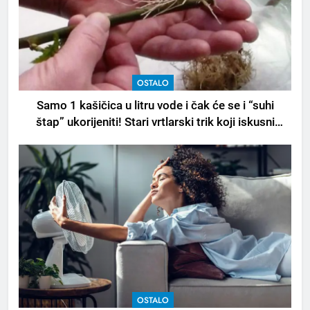
OSTALO
Samo 1 kašičica u litru vode i čak će se i “suhi
štap” ukorijeniti! Stari vrtlarski trik koji iskusni
baštovani čuvaju godinama
OSTALO