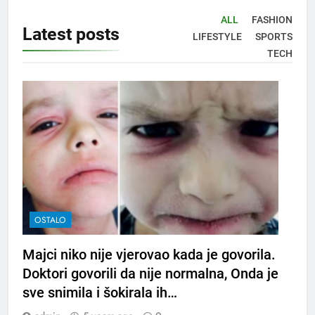
ALL
FASHION
Latest
posts
LIFESTYLE
SPORTS
TECH
OSTALO
Majci niko nije vjerovao kada je govorila.
Doktori govorili da nije normalna, Onda je
sve snimila i šokirala ih…