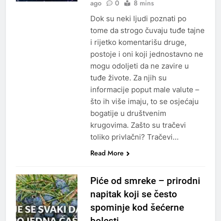
ago
0
8 mins
Dok su neki ljudi poznati po
tome da strogo čuvaju tuđe tajne
i rijetko komentarišu druge,
postoje i oni koji jednostavno ne
mogu odoljeti da ne zavire u
tuđe živote. Za njih su
informacije poput male valute –
što ih više imaju, to se osjećaju
bogatije u društvenim
krugovima. Zašto su tračevi
toliko privlačni? Tračevi…
Read More
Piće od smreke – prirodni
napitak koji se često
spominje kod šećerne
bolesti