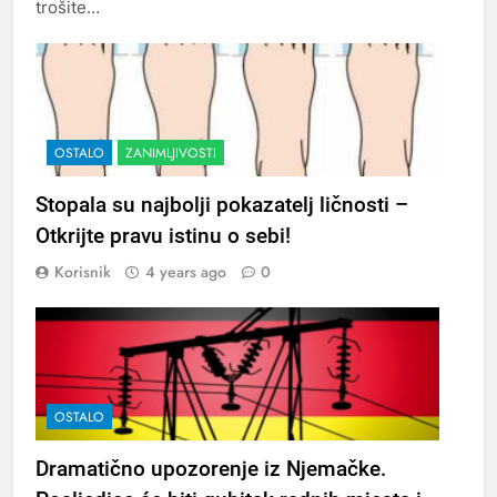
trošite…
OSTALO
ZANIMLJIVOSTI
Stopala su najbolji pokazatelj ličnosti –
Otkrijte pravu istinu o sebi!
Korisnik
4 years ago
0
OSTALO
Dramatično upozorenje iz Njemačke.