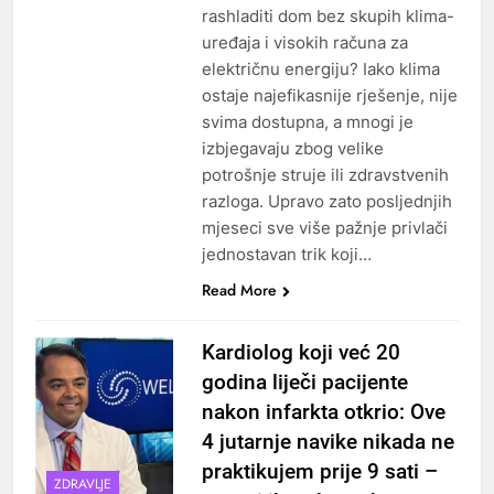
rashladiti dom bez skupih klima-
uređaja i visokih računa za
električnu energiju? Iako klima
ostaje najefikasnije rješenje, nije
svima dostupna, a mnogi je
izbjegavaju zbog velike
potrošnje struje ili zdravstvenih
razloga. Upravo zato posljednjih
mjeseci sve više pažnje privlači
jednostavan trik koji…
Read More
Kardiolog koji već 20
godina liječi pacijente
nakon infarkta otkrio: Ove
4 jutarnje navike nikada ne
praktikujem prije 9 sati –
ZDRAVLJE