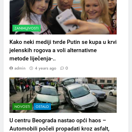
ZANIMLJIVOSTI
Kako neki mediji tvrde Putin se kupa u krvi
jelenskih rogova a voli alternativne
metode liječenja-..
admin
4 years ago
0
NOVOSTI
OSTALO
U centru Beograda nastao opći haos –
Automobili počeli propadati kroz asfalt,