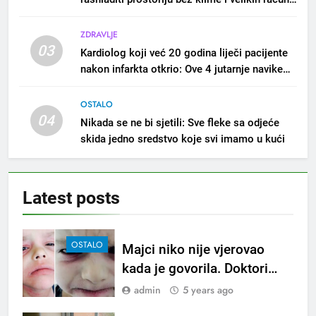
za struju!
ZDRAVLJE
03
Kardiolog koji već 20 godina liječi pacijente
nakon infarkta otkrio: Ove 4 jutarnje navike
nikada ne praktikujem prije 9 sati – mnogi ih
rade svakog dana!
OSTALO
04
Nikada se ne bi sjetili: Sve fleke sa odjeće
skida jedno sredstvo koje svi imamo u kući
Latest
posts
OSTALO
Majci niko nije vjerovao
kada je govorila. Doktori
govorili da nije normalna,
admin
5 years ago
Onda je sve snimila i