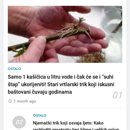
OSTALO
Samo 1 kašičica u litru vode i čak će se i “suhi
štap” ukorijeniti! Stari vrtlarski trik koji iskusni
baštovani čuvaju godinama
01
1 month ago
OSTALO
02
Njemački trik koji osvaja ljeto: Kako
rashladiti prostoriju bez klime i velikih računa