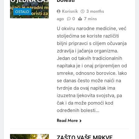
Korisnik
3 months
OSTALO
ago
0
7 mins
U okviru narodne medicine, već
stoljećima se koriste različiti
biljni pripravci s ciljem očuvanja
zdravlja i jačanja organizma.
Jedan od takvih tradicionalnih
napitaka je i onaj pripremljen od
smreke, odnosno borovice. Iako
se danas često može naići na
tvrdnje da ovaj napitak ima
izuzetna ljekovita svojstva, pa
čak i da može pomoći kod
određenih bolesti…
Read More
ZAŠTO VAŠE MRKVE