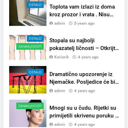
šokirala ih…
OSTALO
Toplota vam izlazi iz doma
kroz prozor i vrata . Nisu
dobro dihtovani…
admin
5 years ago
OSTALO
Stopala su najbolji
ZANIMLJIVOSTI
pokazatelj ličnosti – Otkrijte
pravu istinu o sebi!
Korisnik
4 years ago
OSTALO
Dramatično upozorenje iz
Njemačke. Posljedice će biti
gubitak radnih mjesta i brzi
admin
4 years ago
kolaps industrijskih lanaca…
ZANIMLJIVOSTI
Mnogi su u čudu. Rijetki su
primijetili skrivenu poruku u
Konstraktinoj pjesmi, Ne
admin
4 years ago