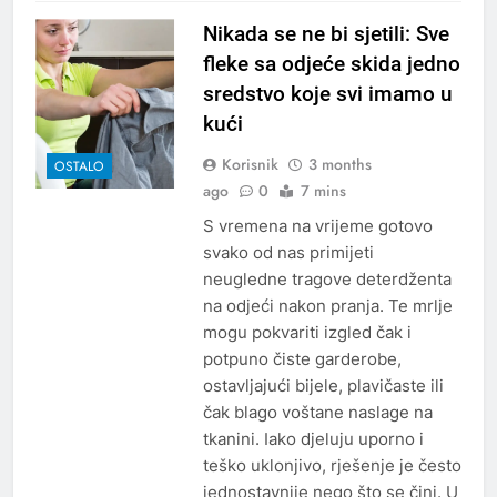
Nikada se ne bi sjetili: Sve
fleke sa odjeće skida jedno
sredstvo koje svi imamo u
kući
Korisnik
3 months
OSTALO
ago
0
7 mins
S vremena na vrijeme gotovo
svako od nas primijeti
neugledne tragove deterdženta
na odjeći nakon pranja. Te mrlje
mogu pokvariti izgled čak i
potpuno čiste garderobe,
ostavljajući bijele, plavičaste ili
čak blago voštane naslage na
tkanini. Iako djeluju uporno i
teško uklonjivo, rješenje je često
jednostavnije nego što se čini. U