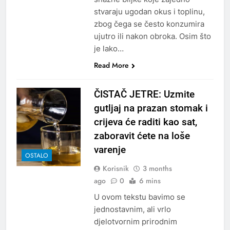
stvaraju ugodan okus i toplinu,
zbog čega se često konzumira
ujutro ili nakon obroka. Osim što
je lako…
Read More
ČISTAČ JETRE: Uzmite
gutljaj na prazan stomak i
crijeva će raditi kao sat,
zaboravit ćete na loše
varenje
OSTALO
Korisnik
3 months
ago
0
6 mins
U ovom tekstu bavimo se
jednostavnim, ali vrlo
djelotvornim prirodnim