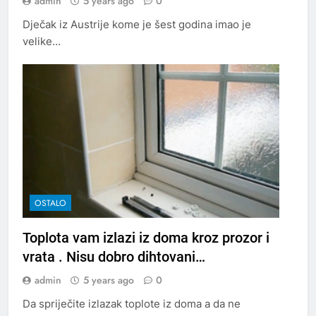
admin
5 years ago
0
Dječak iz Austrije kome je šest godina imao je
velike…
OSTALO
Toplota vam izlazi iz doma kroz prozor i
vrata . Nisu dobro dihtovani…
admin
5 years ago
0
Da spriječite izlazak toplote iz doma a da ne