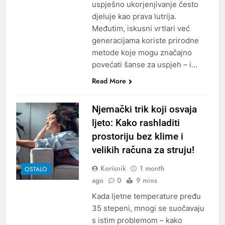
uspješno ukorjenjivanje često
djeluje kao prava lutrija.
Međutim, iskusni vrtlari već
generacijama koriste prirodne
metode koje mogu značajno
povećati šanse za uspjeh – i…
Read More
Njemački trik koji osvaja
ljeto: Kako rashladiti
prostoriju bez klime i
velikih računa za struju!
Korisnik
1 month
OSTALO
ago
0
9 mins
Kada ljetne temperature pređu
35 stepeni, mnogi se suočavaju
s istim problemom – kako