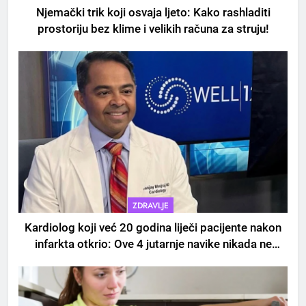
Njemački trik koji osvaja ljeto: Kako rashladiti
prostoriju bez klime i velikih računa za struju!
ZDRAVLJE
Kardiolog koji već 20 godina liječi pacijente nakon
infarkta otkrio: Ove 4 jutarnje navike nikada ne
praktikujem prije 9 sati – mnogi ih rade svakog
dana!