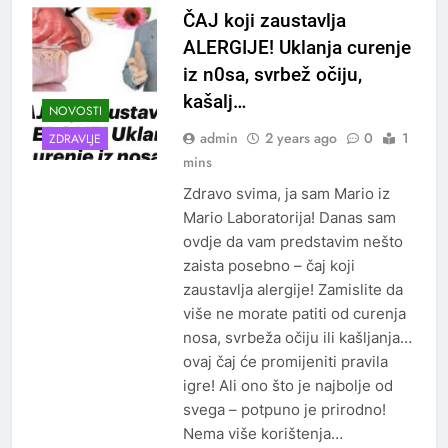
ČAJ koji zaustavlja
ALERGIJE! Uklanja curenje
iz n0sa, svrbež očiju,
kašalj…
NOVOSTI
admin
2 years ago
0
1
ZDRAVLJE
mins
Zdravo svima, ja sam Mario iz
Mario Laboratorija! Danas sam
ovdje da vam predstavim nešto
zaista posebno – čaj koji
zaustavlja alergije! Zamislite da
više ne morate patiti od curenja
nosa, svrbeža očiju ili kašljanja…
ovaj čaj će promijeniti pravila
igre! Ali ono što je najbolje od
svega – potpuno je prirodno!
Nema više korištenja…