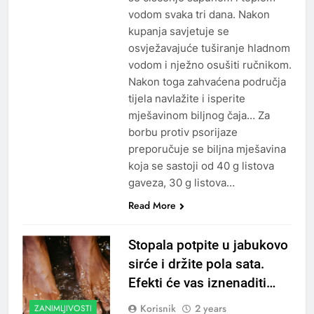
vodom svaka tri dana. Nakon
kupanja savjetuje se
osvježavajuće tuširanje hladnom
vodom i nježno osušiti ručnikom.
Nakon toga zahvaćena područja
tijela navlažite i isperite
mješavinom biljnog čaja… Za
borbu protiv psorijaze
preporučuje se biljna mješavina
koja se sastoji od 40 g listova
gaveza, 30 g listova…
Read More
Stopala potpite u jabukovo
sirće i držite pola sata.
Efekti će vas iznenaditi…
Korisnik
2 years
ZANIMLJIVOSTI