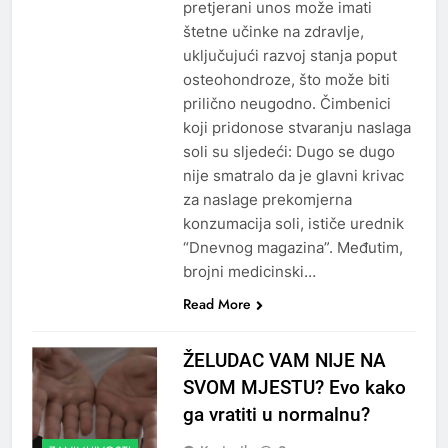
pretjerani unos može imati
štetne učinke na zdravlje,
uključujući razvoj stanja poput
osteohondroze, što može biti
prilično neugodno. Čimbenici
koji pridonose stvaranju naslaga
soli su sljedeći: Dugo se dugo
nije smatralo da je glavni krivac
za naslage prekomjerna
konzumacija soli, ističe urednik
“Dnevnog magazina”. Međutim,
brojni medicinski…
Read More
ŽELUDAC VAM NIJE NA
SVOM MJESTU? Evo kako
ga vratiti u normalnu?