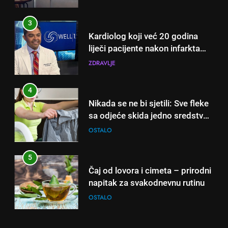
nikada ne praktikujem prije 9
sati – mnogi ih rade svakog
4
dana!
Nikada se ne bi sjetili: Sve fleke
sa odjeće skida jedno sredstvo
koje svi imamo u kući
OSTALO
5
Čaj od lovora i cimeta – prirodni
napitak za svakodnevnu rutinu
OSTALO
6
ČISTAČ JETRE: Uzmite gutljaj
5
na prazan stomak i crijeva će
Čaj od lovora i cimeta – prirodni
raditi kao sat, zaboravit ćete na
OSTALO
napitak za svakodnevnu rutinu
loše varenje
OSTALO
7