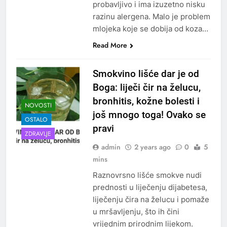
probavljivo i ima izuzetno nisku
razinu alergena. Malo je problem
mlojeka koje se dobija od koza…
Read More
Smokvino lišće dar je od
Boga: liječi čir na želucu,
bronhitis, kožne bolesti i
NOVOSTI
još mnogo toga! Ovako se
OSTALO
pravi
ZDRAVLJE
admin
2 years ago
0
5
mins
Raznovrsno lišće smokve nudi
prednosti u liječenju dijabetesa,
liječenju čira na želucu i pomaže
u mršavljenju, što ih čini
vrijednim prirodnim lijekom.