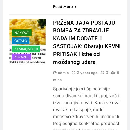
Read More
PRŽENA JAJA POSTAJU
BOMBA ZA ZDRAVLJE
NOVOSTI
KADA IM DODATE 1
OSTALO
SASTOJAK: Obaraju KRVNI
ZANIMLJIVOSTI
PRITISAK i štite od
ZDRAVLJE
moždanog udara
admin
2 years ago
0
5
mins
Sparivanje jaja i špinata nije
samo divan kulinarski spoj, već i
izvor hranjivih tvari. Kada se ova
dva sastojka spoje, nude
mnoštvo zdravstvenih prednosti.
Pogledajmo konkretne prednosti