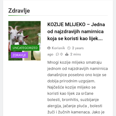
Zdravlje
KOZIJE MLIJEKO – Jedna
od najzdravijih namirnica
koja se koristi kao lijek….
Korisnik
2 years
UNCATEGORIZED
ago
0
2 mins
ZDRAVLJE
Mnogi kozije mlijeko smatraju
jednom od najzdravijih namirnica
današnjice posebno ono koje se
dobija prirodnim uzgojem.
Najčešće kozije mlijeko se
koristi kao lijek za srčane
bolesti, bronhitis, suzbijanje
alergija, jačanje pluća , bolesti
žuči i žučnih kamenaca. Jako je