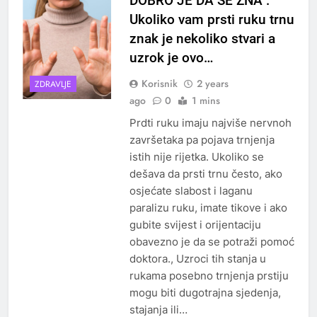
DOBRO JE DA SE ZNA .
Ukoliko vam prsti ruku trnu
znak je nekoliko stvari a
uzrok je ovo…
Korisnik
2 years
ZDRAVLJE
ago
0
1 mins
Prdti ruku imaju najviše nervnoh
završetaka pa pojava trnjenja
istih nije rijetka. Ukoliko se
dešava da prsti trnu često, ako
osjećate slabost i laganu
paralizu ruku, imate tikove i ako
gubite svijest i orijentaciju
obavezno je da se potraži pomoć
doktora., Uzroci tih stanja u
rukama posebno trnjenja prstiju
mogu biti dugotrajna sjedenja,
stajanja ili…