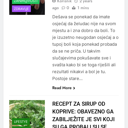
Korisnik
2 years
ZANIMLJIVOSTI
ago
0
1 mins
ZDRAVLJE
Dešava se ponekad da imate
osjećaj da želudac nije na svom
mjestu a i zna dobro da boli. To
je izuzetno neugodan osjećaj a o
tupoj boli koja ponekad probada
da se ne priča. U takvim
slučajevima pokušavate sve i
svašta kako bi se toga riješili ali
rezultati nikakvi a bol je tu.
Postoje stare…
Read More
RECEPT ZA SIRUP OD
KOPRIVE: OBAVEZNO GA
ZABILJEŽITE JE SVI KOJI
LIFESTYE
SU GA PROBALI SU SE