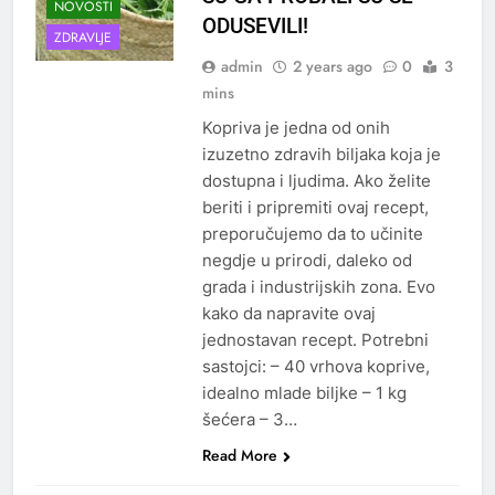
NOVOSTI
ODUSEVILI!
ZDRAVLJE
admin
2 years ago
0
3
mins
Kopriva je jedna od onih
izuzetno zdravih biljaka koja je
dostupna i ljudima. Ako želite
beriti i pripremiti ovaj recept,
preporučujemo da to učinite
negdje u prirodi, daleko od
grada i industrijskih zona. Evo
kako da napravite ovaj
jednostavan recept. Potrebni
sastojci: – 40 vrhova koprive,
idealno mlade biljke – 1 kg
šećera – 3…
Read More