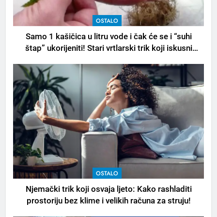
OSTALO
Samo 1 kašičica u litru vode i čak će se i “suhi
štap” ukorijeniti! Stari vrtlarski trik koji iskusni
baštovani čuvaju godinama
OSTALO
Njemački trik koji osvaja ljeto: Kako rashladiti
prostoriju bez klime i velikih računa za struju!