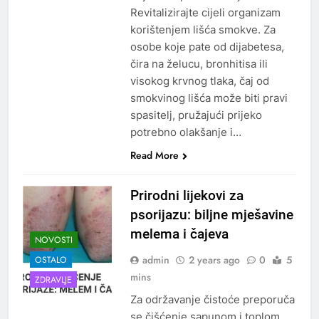
Revitalizirajte cijeli organizam
korištenjem lišća smokve. Za
osobe koje pate od dijabetesa,
čira na želucu, bronhitisa ili
visokog krvnog tlaka, čaj od
smokvinog lišća može biti pravi
spasitelj, pružajući prijeko
potrebno olakšanje i…
Read More
Prirodni lijekovi za
psorijazu: biljne mješavine
melema i čajeva
NOVOSTI
admin
2 years ago
0
5
OSTALO
mins
ZDRAVLJE
Za održavanje čistoće preporuča
se čišćenje sapunom i toplom