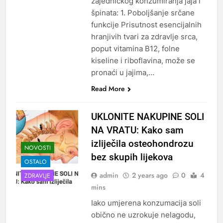
zajedničkog konzumiranja jaja i
špinata: 1. Poboljšanje srčane
funkcije Prisutnost esencijalnih
hranjivih tvari za zdravlje srca,
poput vitamina B12, folne
kiseline i riboflavina, može se
pronaći u jajima,…
Read More
UKLONITE NAKUPINE SOLI
NA VRATU: Kako sam
izliječila osteohondrozu
NOVOSTI
bez skupih lijekova
OSTALO
admin
2 years ago
0
4
ZDRAVLJE
mins
Iako umjerena konzumacija soli
obično ne uzrokuje nelagodu,