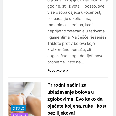
godine, stil života ili posao, sve
više osoba osjeća ukočenost,
probadanje u koljenima,
ramenima ili leđima, kao i
neprijatno zatezanje u tetivama i
ligamentima. Najčešće rješenje?
Tablete protiv bolova koje
kratkoročno pomažu, ali
dugoročno mogu donijeti nove
probleme. Zato ne…
Read More
Prirodni načini za
ublažavanje bolova u
zglobovima: Evo kako da
ojačate koljena, ruke i kosti
OSTALO
bez lijekova!
ZDRAVLJE