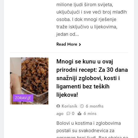
milione ljudi širom svijeta,
uključujući i sve veći broj mlađih
osoba. I dok mnogi rješenje
traže isključivo u lijekovima,
jedan od…
Read More
Mnogi se kunu u ovaj
prirodni recept: Za 30 dana
snažniji zglobovi, kosti i
ligamenti bez teških
lijekova!
ZDRAVLJE
Korisnik
6 months
ago
0
6 mins
Bolovi u kostima i zglobovima
postali su svakodnevica za
ogroman broj ljudi. Bez obzira na