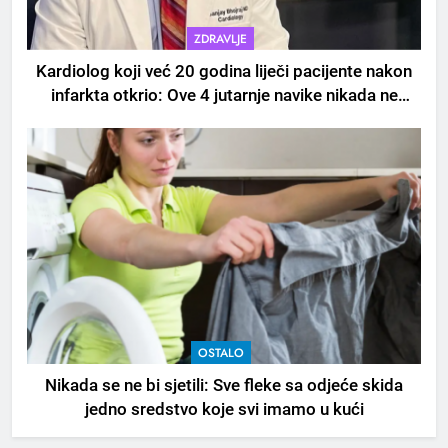
napitak za svakodnevnu rutinu
ZDRAVLJE
OSTALO
Kardiolog koji već 20 godina liječi pacijente nakon
infarkta otkrio: Ove 4 jutarnje navike nikada ne
6
praktikujem prije 9 sati – mnogi ih rade svakog
ČISTAČ JETRE: Uzmite gutljaj
dana!
na prazan stomak i crijeva će
raditi kao sat, zaboravit ćete na
OSTALO
loše varenje
7
Tračevi su njihova glavna
preokupacija: Ljudi rođeni u ova
tri znaka najviše vole ogovarati
OSTALO
OSTALO
8
Nikada se ne bi sjetili: Sve fleke sa odjeće skida
Piće od smreke – prirodni
jedno sredstvo koje svi imamo u kući
napitak koji se često spominje
kod šećerne bolesti
OSTALO