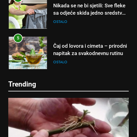
dana!
Nikada se ne bi sjetili: Sve fleke
sa odjeće skida jedno sredstvo
koje svi imamo u kući
OSTALO
5
Čaj od lovora i cimeta – prirodni
napitak za svakodnevnu rutinu
OSTALO
6
Trending
ČISTAČ JETRE: Uzmite gutljaj
5
na prazan stomak i crijeva će
Čaj od lovora i cimeta – prirodni
raditi kao sat, zaboravit ćete na
OSTALO
napitak za svakodnevnu rutinu
loše varenje
OSTALO
7
Tračevi su njihova glavna
6
preokupacija: Ljudi rođeni u ova