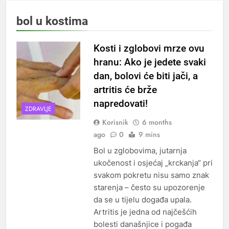
bol u kostima
Kosti i zglobovi mrze ovu
hranu: Ako je jedete svaki
dan, bolovi će biti jači, a
artritis će brže
napredovati!
ZDRAVLJE
Korisnik
6 months
ago
0
9 mins
Bol u zglobovima, jutarnja
ukočenost i osjećaj „krckanja“ pri
svakom pokretu nisu samo znak
starenja – često su upozorenje
da se u tijelu događa upala.
Artritis je jedna od najčešćih
bolesti današnjice i pogađa