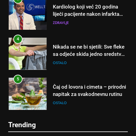
Kardiolog koji već 20 godina
liječi pacijente nakon infarkta
otkrio: Ove 4 jutarnje navike
ZDRAVLJE
nikada ne praktikujem prije 9
sati – mnogi ih rade svakog
4
dana!
Nikada se ne bi sjetili: Sve fleke
sa odjeće skida jedno sredstvo
koje svi imamo u kući
OSTALO
5
Čaj od lovora i cimeta – prirodni
napitak za svakodnevnu rutinu
OSTALO
6
Trending
ČISTAČ JETRE: Uzmite gutljaj
5
na prazan stomak i crijeva će