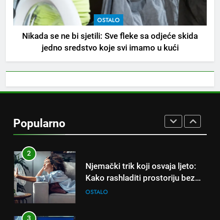
OSTALO
8
Nikada se ne bi sjetili: Sve fleke sa odjeće skida
Piće od smreke – prirodni
jedno sredstvo koje svi imamo u kući
napitak koji se često spominje
kod šećerne bolesti
OSTALO
1
Samo 1 kašičica u litru vode i
čak će se i “suhi štap”
Popularno
ukorijeniti! Stari vrtlarski trik koji
OSTALO
iskusni baštovani čuvaju
godinama
2
Njemački trik koji osvaja ljeto:
Kako rashladiti prostoriju bez
klime i velikih računa za struju!
OSTALO
3