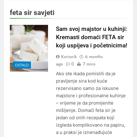
feta sir savjeti
Sam svoj majstor u kuhinji:
Kremasti domaći FETA sir
koji uspijeva i početnicima!
Korisnik
6 months
ago
0
7 mins
OSTALO
Ako ste ikada pomislili da je
pravljenje sira kod kuće
rezervisano samo za iskusne
majstore i profesionalne kuhinje
– vrijeme je da promijenite
mišljenje. Domaći feta sir je
jedan od onih recepata koji
izgleda komplikovano na papiru,
a u praksi je iznenađujuće