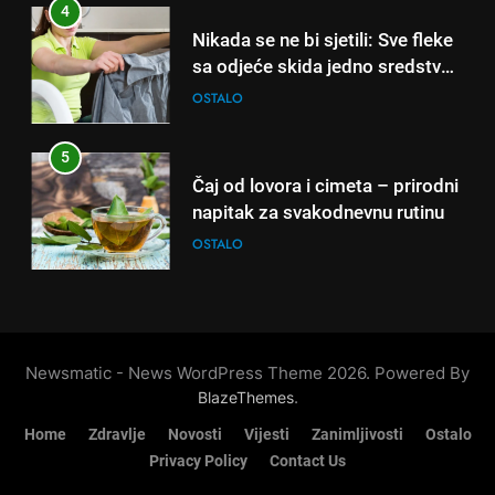
sati – mnogi ih rade svakog
4
napitak za svakodnevnu rutinu
dana!
Nikada se ne bi sjetili: Sve fleke
OSTALO
sa odjeće skida jedno sredstvo
koje svi imamo u kući
OSTALO
6
ČISTAČ JETRE: Uzmite gutljaj
5
na prazan stomak i crijeva će
Čaj od lovora i cimeta – prirodni
raditi kao sat, zaboravit ćete na
OSTALO
napitak za svakodnevnu rutinu
loše varenje
OSTALO
7
Tračevi su njihova glavna
6
preokupacija: Ljudi rođeni u ova
ČISTAČ JETRE: Uzmite gutljaj
tri znaka najviše vole ogovarati
OSTALO
na prazan stomak i crijeva će
Newsmatic - News WordPress Theme 2026. Powered By
raditi kao sat, zaboravit ćete na
OSTALO
.
BlazeThemes
8
loše varenje
Piće od smreke – prirodni
Home
Zdravlje
Novosti
Vijesti
Zanimljivosti
Ostalo
7
napitak koji se često spominje
Privacy Policy
Contact Us
Tračevi su njihova glavna
kod šećerne bolesti
OSTALO