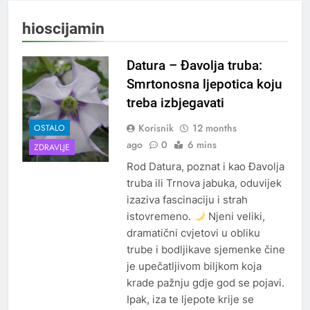
hioscijamin
Datura – Đavolja truba:
Smrtonosna ljepotica koju
treba izbjegavati
Korisnik
12 months
OSTALO
ago
0
6 mins
ZDRAVLJE
Rod Datura, poznat i kao Đavolja
truba ili Trnova jabuka, oduvijek
izaziva fascinaciju i strah
istovremeno.
Njeni veliki,
dramatični cvjetovi u obliku
trube i bodljikave sjemenke čine
je upečatljivom biljkom koja
krade pažnju gdje god se pojavi.
Ipak, iza te ljepote krije se