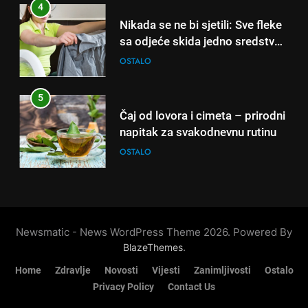
sati – mnogi ih rade svakog
4
napitak za svakodnevnu rutinu
dana!
Nikada se ne bi sjetili: Sve fleke
OSTALO
sa odjeće skida jedno sredstvo
koje svi imamo u kući
OSTALO
6
ČISTAČ JETRE: Uzmite gutljaj
5
na prazan stomak i crijeva će
Čaj od lovora i cimeta – prirodni
raditi kao sat, zaboravit ćete na
OSTALO
napitak za svakodnevnu rutinu
loše varenje
OSTALO
7
Tračevi su njihova glavna
6
preokupacija: Ljudi rođeni u ova
ČISTAČ JETRE: Uzmite gutljaj
tri znaka najviše vole ogovarati
OSTALO
na prazan stomak i crijeva će
Newsmatic - News WordPress Theme 2026. Powered By
raditi kao sat, zaboravit ćete na
OSTALO
.
BlazeThemes
8
loše varenje
Piće od smreke – prirodni
Home
Zdravlje
Novosti
Vijesti
Zanimljivosti
Ostalo
7
napitak koji se često spominje
Privacy Policy
Contact Us
Tračevi su njihova glavna
kod šećerne bolesti
OSTALO