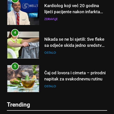
Kardiolog koji već 20 godina
liječi pacijente nakon infarkta
otkrio: Ove 4 jutarnje navike
ZDRAVLJE
nikada ne praktikujem prije 9
sati – mnogi ih rade svakog
4
dana!
Nikada se ne bi sjetili: Sve fleke
sa odjeće skida jedno sredstvo
koje svi imamo u kući
OSTALO
5
Čaj od lovora i cimeta – prirodni
napitak za svakodnevnu rutinu
OSTALO
6
Trending
ČISTAČ JETRE: Uzmite gutljaj
5
na prazan stomak i crijeva će