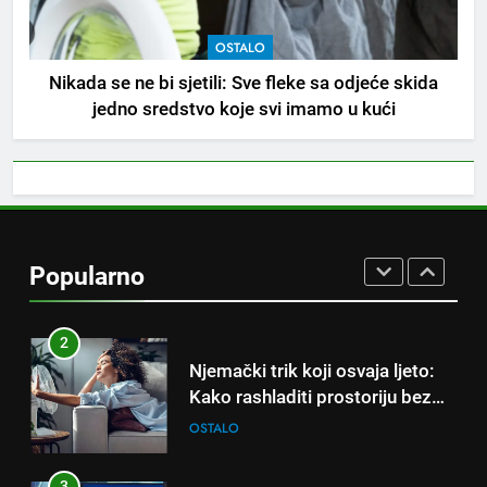
OSTALO
8
Nikada se ne bi sjetili: Sve fleke sa odjeće skida
Piće od smreke – prirodni
jedno sredstvo koje svi imamo u kući
napitak koji se često spominje
kod šećerne bolesti
OSTALO
1
Samo 1 kašičica u litru vode i
čak će se i “suhi štap”
Popularno
ukorijeniti! Stari vrtlarski trik koji
OSTALO
iskusni baštovani čuvaju
godinama
2
Njemački trik koji osvaja ljeto:
Kako rashladiti prostoriju bez
klime i velikih računa za struju!
OSTALO
3