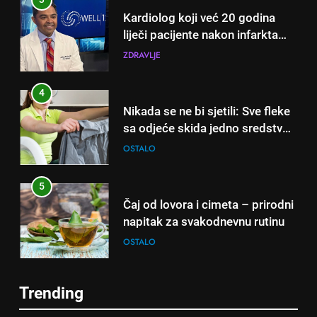
Kardiolog koji već 20 godina
liječi pacijente nakon infarkta
otkrio: Ove 4 jutarnje navike
ZDRAVLJE
nikada ne praktikujem prije 9
sati – mnogi ih rade svakog
4
dana!
Nikada se ne bi sjetili: Sve fleke
sa odjeće skida jedno sredstvo
koje svi imamo u kući
OSTALO
5
Čaj od lovora i cimeta – prirodni
napitak za svakodnevnu rutinu
OSTALO
6
Trending
ČISTAČ JETRE: Uzmite gutljaj
5
na prazan stomak i crijeva će