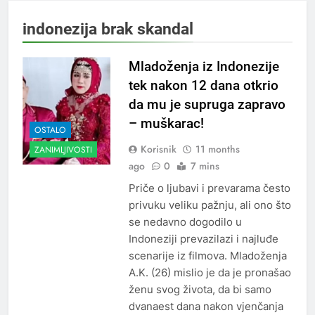
indonezija brak skandal
Mladoženja iz Indonezije
tek nakon 12 dana otkrio
da mu je supruga zapravo
– muškarac!
OSTALO
Korisnik
11 months
ZANIMLJIVOSTI
ago
0
7 mins
Priče o ljubavi i prevarama često
privuku veliku pažnju, ali ono što
se nedavno dogodilo u
Indoneziji prevazilazi i najluđe
scenarije iz filmova. Mladoženja
A.K. (26) mislio je da je pronašao
ženu svog života, da bi samo
dvanaest dana nakon vjenčanja