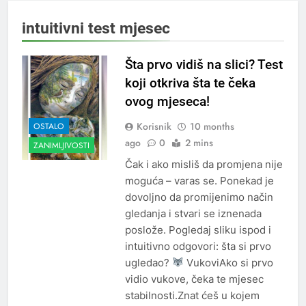
intuitivni test mjesec
Šta prvo vidiš na slici? Test
koji otkriva šta te čeka
ovog mjeseca!
Korisnik
10 months
OSTALO
ago
0
2 mins
ZANIMLJIVOSTI
Čak i ako misliš da promjena nije
moguća – varas se. Ponekad je
dovoljno da promijenimo način
gledanja i stvari se iznenada
poslože. Pogledaj sliku ispod i
intuitivno odgovori: šta si prvo
ugledao?
VukoviAko si prvo
vidio vukove, čeka te mjesec
stabilnosti.Znat ćeš u kojem