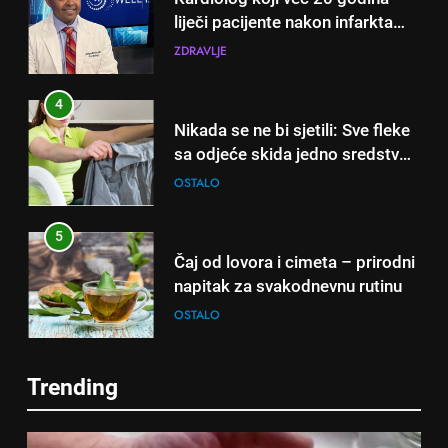
liječi pacijente nakon infarkta
otkrio: Ove 4 jutarnje navike
ZDRAVLJE
nikada ne praktikujem prije 9
sati – mnogi ih rade svakog
4
dana!
Nikada se ne bi sjetili: Sve fleke
sa odjeće skida jedno sredstvo
koje svi imamo u kući
OSTALO
5
Čaj od lovora i cimeta – prirodni
napitak za svakodnevnu rutinu
OSTALO
6
Trending
ČISTAČ JETRE: Uzmite gutljaj
5
na prazan stomak i crijeva će
Čaj od lovora i cimeta – prirodni
raditi kao sat, zaboravit ćete na
OSTALO