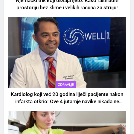
Njemački trik koji osvaja ljeto: Kako rashladiti
prostoriju bez klime i velikih računa za struju!
5
Čaj od lovora i cimeta – prirodni
napitak za svakodnevnu rutinu
ZDRAVLJE
OSTALO
Kardiolog koji već 20 godina liječi pacijente nakon
infarkta otkrio: Ove 4 jutarnje navike nikada ne
6
praktikujem prije 9 sati – mnogi ih rade svakog
ČISTAČ JETRE: Uzmite gutljaj
dana!
na prazan stomak i crijeva će
raditi kao sat, zaboravit ćete na
OSTALO
loše varenje