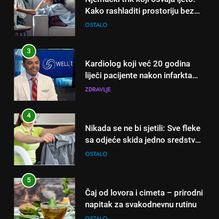
Kako rashladiti prostoriju bez
klime i velikih računa za struju!
OSTALO
3
Kardiolog koji već 20 godina
liječi pacijente nakon infarkta
otkrio: Ove 4 jutarnje navike
ZDRAVLJE
nikada ne praktikujem prije 9
sati – mnogi ih rade svakog
4
dana!
Nikada se ne bi sjetili: Sve fleke
sa odjeće skida jedno sredstvo
koje svi imamo u kući
OSTALO
5
Čaj od lovora i cimeta – prirodni
napitak za svakodnevnu rutinu
OSTALO