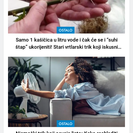
OSTALO
Samo 1 kašičica u litru vode i čak će se i “suhi
štap” ukorijeniti! Stari vrtlarski trik koji iskusni
baštovani čuvaju godinama
OSTALO