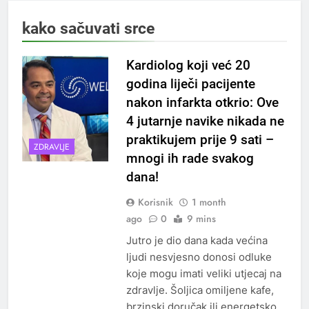
kako sačuvati srce
Kardiolog koji već 20
godina liječi pacijente
nakon infarkta otkrio: Ove
4 jutarnje navike nikada ne
praktikujem prije 9 sati –
ZDRAVLJE
mnogi ih rade svakog
dana!
Korisnik
1 month
ago
0
9 mins
Jutro je dio dana kada većina
ljudi nesvjesno donosi odluke
koje mogu imati veliki utjecaj na
zdravlje. Šoljica omiljene kafe,
brzinski doručak ili energetsko