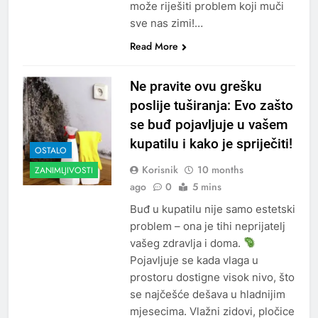
može riješiti problem koji muči
sve nas zimi!…
Read More
Ne pravite ovu grešku
poslije tuširanja: Evo zašto
se buđ pojavljuje u vašem
kupatilu i kako je spriječiti!
OSTALO
Korisnik
10 months
ZANIMLJIVOSTI
ago
0
5 mins
Buđ u kupatilu nije samo estetski
problem – ona je tihi neprijatelj
vašeg zdravlja i doma.
Pojavljuje se kada vlaga u
prostoru dostigne visok nivo, što
se najčešće dešava u hladnijim
mjesecima. Vlažni zidovi, pločice