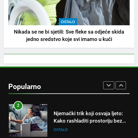
tri znaka najviše vole ogovarati
OSTALO
OSTALO
8
Nikada se ne bi sjetili: Sve fleke sa odjeće skida
Piće od smreke – prirodni
jedno sredstvo koje svi imamo u kući
napitak koji se često spominje
kod šećerne bolesti
OSTALO
1
Samo 1 kašičica u litru vode i
čak će se i “suhi štap”
Popularno
ukorijeniti! Stari vrtlarski trik koji
OSTALO
iskusni baštovani čuvaju
godinama
2
Njemački trik koji osvaja ljeto:
Kako rashladiti prostoriju bez
klime i velikih računa za struju!
OSTALO