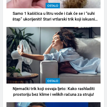
OSTALO
Samo 1 kašičica u litru vode i čak će se i “suhi
štap” ukorijeniti! Stari vrtlarski trik koji iskusni
baštovani čuvaju godinama
OSTALO
Njemački trik koji osvaja ljeto: Kako rashladiti
prostoriju bez klime i velikih računa za struju!