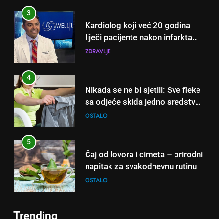
3
Kardiolog koji već 20 godina
liječi pacijente nakon infarkta
otkrio: Ove 4 jutarnje navike
ZDRAVLJE
nikada ne praktikujem prije 9
sati – mnogi ih rade svakog
4
dana!
Nikada se ne bi sjetili: Sve fleke
sa odjeće skida jedno sredstvo
koje svi imamo u kući
OSTALO
5
Čaj od lovora i cimeta – prirodni
napitak za svakodnevnu rutinu
OSTALO
6
Trending