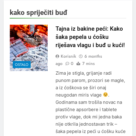
kako spriječiti buđ
Tajna iz bakine peći: Kako
šaka pepela u ćošku
riješava vlagu i buđ u kući!
Korisnik
6 months
ago
0
7 mins
OSTALO
Zima je stigla, grijanje radi
punom parom, prozori se magle,
a iz ćoškova se širi onaj
neugodan miris vlage
.
Godinama sam trošila novac na
plastične apsorbere i tablete
protiv vlage, dok mi jedna baka
nije otkrila jednostavan trik –
šaka pepela iz peći u ćošku kuće