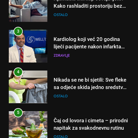
Kako rashladiti prostoriju bez
klime i velikih računa za struju!
OSTALO
3
Kardiolog koji već 20 godina
liječi pacijente nakon infarkta
otkrio: Ove 4 jutarnje navike
ZDRAVLJE
nikada ne praktikujem prije 9
sati – mnogi ih rade svakog
4
dana!
Nikada se ne bi sjetili: Sve fleke
sa odjeće skida jedno sredstvo
koje svi imamo u kući
OSTALO
5
Čaj od lovora i cimeta – prirodni
napitak za svakodnevnu rutinu
OSTALO