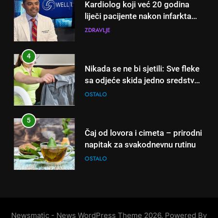
Kardiolog koji već 20 godina
koje svi imamo u kući
OSTALO
liječi pacijente nakon infarkta
otkrio: Ove 4 jutarnje navike
ZDRAVLJE
5
nikada ne praktikujem prije 9
Čaj od lovora i cimeta – prirodni
sati – mnogi ih rade svakog
4
napitak za svakodnevnu rutinu
dana!
Nikada se ne bi sjetili: Sve fleke
OSTALO
sa odjeće skida jedno sredstvo
koje svi imamo u kući
OSTALO
6
ČISTAČ JETRE: Uzmite gutljaj
5
na prazan stomak i crijeva će
Čaj od lovora i cimeta – prirodni
raditi kao sat, zaboravit ćete na
OSTALO
napitak za svakodnevnu rutinu
loše varenje
OSTALO
7
Tračevi su njihova glavna
6
preokupacija: Ljudi rođeni u ova
ČISTAČ JETRE: Uzmite gutljaj
tri znaka najviše vole ogovarati
OSTALO
na prazan stomak i crijeva će
Newsmatic - News WordPress Theme 2026. Powered By