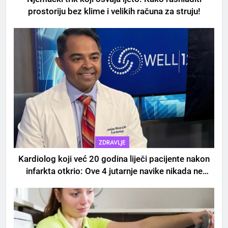
prostoriju bez klime i velikih računa za struju!
5
Čaj od lovora i cimeta – prirodni
napitak za svakodnevnu rutinu
ZDRAVLJE
OSTALO
Kardiolog koji već 20 godina liječi pacijente nakon
infarkta otkrio: Ove 4 jutarnje navike nikada ne
6
praktikujem prije 9 sati – mnogi ih rade svakog
ČISTAČ JETRE: Uzmite gutljaj
dana!
na prazan stomak i crijeva će
raditi kao sat, zaboravit ćete na
OSTALO
loše varenje