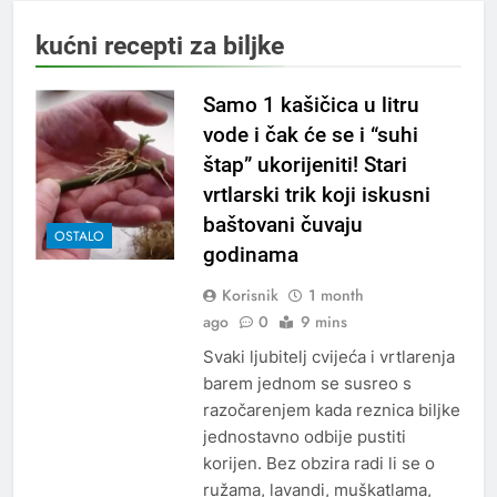
kućni recepti za biljke
Samo 1 kašičica u litru
vode i čak će se i “suhi
štap” ukorijeniti! Stari
vrtlarski trik koji iskusni
baštovani čuvaju
OSTALO
godinama
Korisnik
1 month
ago
0
9 mins
Svaki ljubitelj cvijeća i vrtlarenja
barem jednom se susreo s
razočarenjem kada reznica biljke
jednostavno odbije pustiti
korijen. Bez obzira radi li se o
ružama, lavandi, muškatlama,