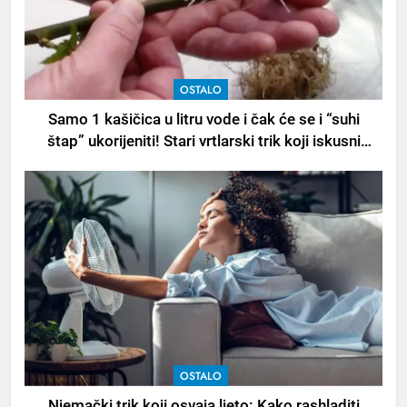
OSTALO
Samo 1 kašičica u litru vode i čak će se i “suhi
štap” ukorijeniti! Stari vrtlarski trik koji iskusni
baštovani čuvaju godinama
OSTALO
Njemački trik koji osvaja ljeto: Kako rashladiti