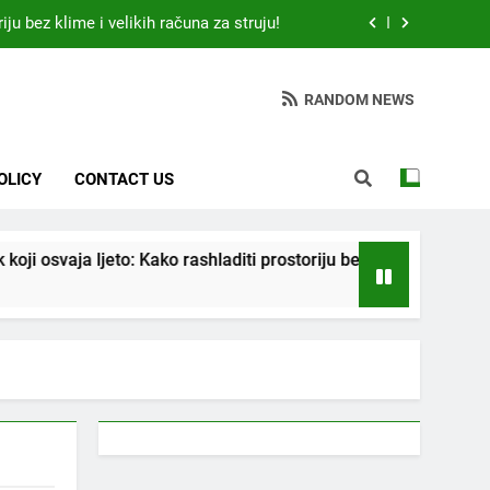
iju bez klime i velikih računa za struju!
 otkrio: Ove 4 jutarnje navike nikada ne
ije 9 sati – mnogi ih rade svakog dana!
RANDOM NEWS
da jedno sredstvo koje svi imamo u kući
tari vrtlarski trik koji iskusni baštovani
OLICY
CONTACT US
čuvaju godinama
iju bez klime i velikih računa za struju!
aja ljeto: Kako rashladiti prostoriju bez klime i velikih računa za
 otkrio: Ove 4 jutarnje navike nikada ne
ije 9 sati – mnogi ih rade svakog dana!
da jedno sredstvo koje svi imamo u kući