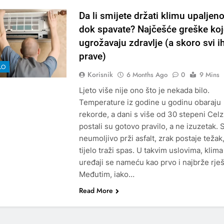
Da li smijete držati klimu upalje
dok spavate? Najčešće greške koj
ugrožavaju zdravlje (a skoro svi i
prave)
LO
Korisnik
6 Months Ago
0
9 Mins
Ljeto više nije ono što je nekada bilo.
Temperature iz godine u godinu obaraju
rekorde, a dani s više od 30 stepeni Celz
postali su gotovo pravilo, a ne izuzetak.
neumoljivo prži asfalt, zrak postaje težak,
tijelo traži spas. U takvim uslovima, klima
uređaji se nameću kao prvo i najbrže rje
Međutim, iako…
Read More