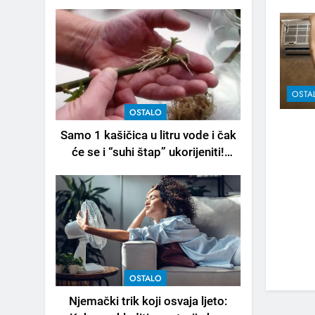
OSTA
OSTALO
Samo 1 kašičica u litru vode i čak
će se i “suhi štap” ukorijeniti!
Stari vrtlarski trik koji iskusni
baštovani čuvaju godinama
OSTALO
Njemački trik koji osvaja ljeto: