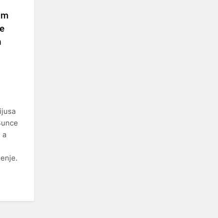
nom
e
h
ijusa
 Sunce
 a
šenje.