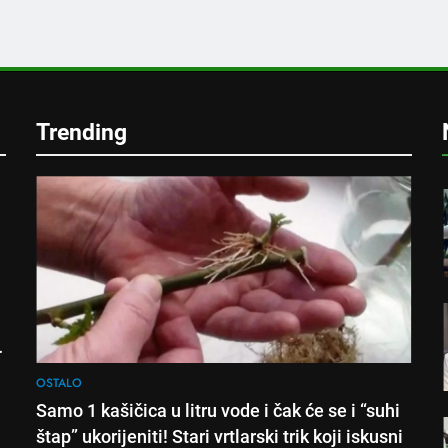
e
Trending
!
OSTALO
Samo 1 kašičica u litru vode i čak će se i “suhi
štap” ukorijeniti! Stari vrtlarski trik koji iskusni