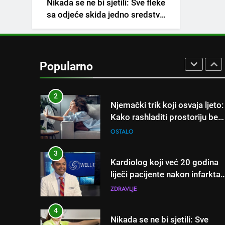
Nikada se ne bi sjetili: Sve fleke
napitak koji se često spominj
sa odjeće skida jedno sredstvo
kod šećerne bolesti
OSTALO
koje svi imamo u kući
1
Samo 1 kašičica u litru vode i
čak će se i “suhi štap”
Popularno
ukorijeniti! Stari vrtlarski trik
OSTALO
koji iskusni baštovani čuvaju
godinama
2
Njemački trik koji osvaja ljeto:
Kako rashladiti prostoriju bez
klime i velikih računa za struju
OSTALO
3
Kardiolog koji već 20 godina
liječi pacijente nakon infarkta
otkrio: Ove 4 jutarnje navike
ZDRAVLJE
nikada ne praktikujem prije 9
sati – mnogi ih rade svakog
4
Nikada se ne bi sjetili: Sve
dana!