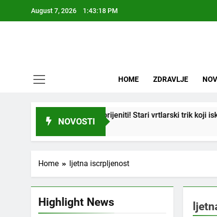
Skip
August 7, 2026
1:43:18 PM
to
content
HOME
ZDRAVLJE
NOV
će se i “suhi štap” ukorijeniti! Stari vrtlarski trik koji iskusni
NOVOSTI
Home
ljetna iscrpljenost
Highlight News
ljetn