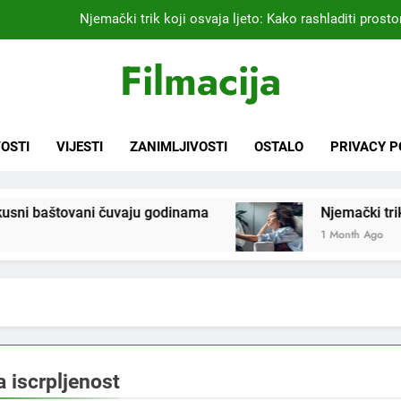
Njemački trik koji osvaja ljeto: Kako rashladiti prostor
Kardiolog koji već 20 godina liječi pacijente nakon infarkta
Filmacija
praktikujem pr
Nikada se ne bi sjetili: Sve fleke sa odjeće ski
Samo 1 kašičica u litru vode i čak će se i “suhi štap” ukorijeniti! S
OSTI
VIJESTI
ZANIMLJIVOSTI
OSTALO
PRIVACY P
Njemački trik koji osvaja ljeto: Kako rashladiti prostor
 baštovani čuvaju godinama
Njemački trik koji osv
Kardiolog koji već 20 godina liječi pacijente nakon infarkta
praktikujem pr
1 Month Ago
Nikada se ne bi sjetili: Sve fleke sa odjeće ski
a iscrpljenost