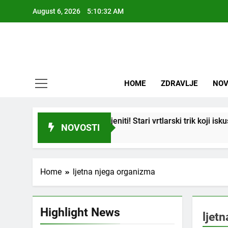
Skip
August 6, 2026
5:10:32 AM
to
content
HOME
ZDRAVLJE
NOV
 se i “suhi štap” ukorijeniti! Stari vrtlarski trik koji iskusni b
NOVOSTI
Home
ljetna njega organizma
Highlight News
ljet