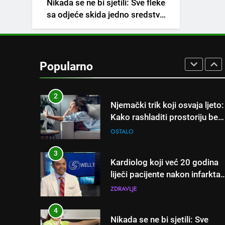
Nikada se ne bi sjetili: Sve fleke
napitak koji se često spominj
sa odjeće skida jedno sredstvo
kod šećerne bolesti
OSTALO
koje svi imamo u kući
1
Samo 1 kašičica u litru vode i
čak će se i “suhi štap”
Popularno
ukorijeniti! Stari vrtlarski trik
OSTALO
koji iskusni baštovani čuvaju
godinama
2
Njemački trik koji osvaja ljeto:
Kako rashladiti prostoriju bez
klime i velikih računa za struju
OSTALO
3
Kardiolog koji već 20 godina
liječi pacijente nakon infarkta
otkrio: Ove 4 jutarnje navike
ZDRAVLJE
nikada ne praktikujem prije 9
sati – mnogi ih rade svakog
4
Nikada se ne bi sjetili: Sve
dana!