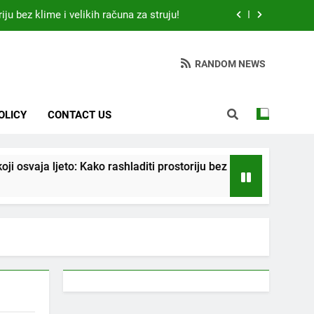
iju bez klime i velikih računa za struju!
 otkrio: Ove 4 jutarnje navike nikada ne
ije 9 sati – mnogi ih rade svakog dana!
RANDOM NEWS
da jedno sredstvo koje svi imamo u kući
tari vrtlarski trik koji iskusni baštovani
OLICY
CONTACT US
čuvaju godinama
iju bez klime i velikih računa za struju!
a ljeto: Kako rashladiti prostoriju bez klime i velikih računa za s
 otkrio: Ove 4 jutarnje navike nikada ne
ije 9 sati – mnogi ih rade svakog dana!
da jedno sredstvo koje svi imamo u kući