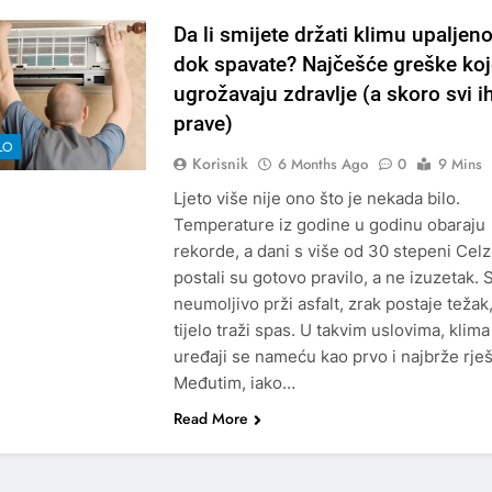
Da li smijete držati klimu upalje
dok spavate? Najčešće greške koj
ugrožavaju zdravlje (a skoro svi i
prave)
LO
Korisnik
6 Months Ago
0
9 Mins
Ljeto više nije ono što je nekada bilo.
Temperature iz godine u godinu obaraju
rekorde, a dani s više od 30 stepeni Celz
postali su gotovo pravilo, a ne izuzetak.
neumoljivo prži asfalt, zrak postaje težak,
tijelo traži spas. U takvim uslovima, klima
uređaji se nameću kao prvo i najbrže rje
Međutim, iako…
Read More