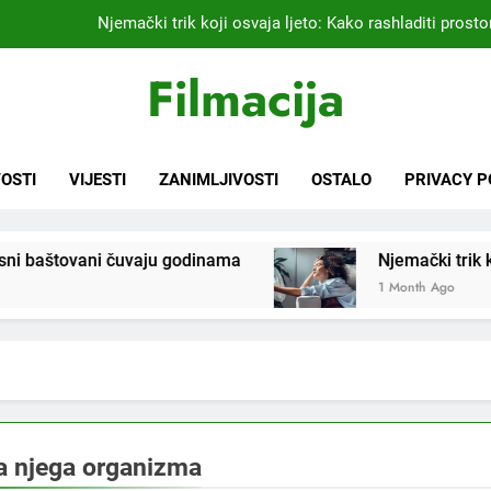
Njemački trik koji osvaja ljeto: Kako rashladiti prostor
Kardiolog koji već 20 godina liječi pacijente nakon infarkta
Filmacija
praktikujem pr
Nikada se ne bi sjetili: Sve fleke sa odjeće ski
Samo 1 kašičica u litru vode i čak će se i “suhi štap” ukorijeniti! S
OSTI
VIJESTI
ZANIMLJIVOSTI
OSTALO
PRIVACY P
Njemački trik koji osvaja ljeto: Kako rashladiti prostor
aštovani čuvaju godinama
Njemački trik koji osvaj
Kardiolog koji već 20 godina liječi pacijente nakon infarkta
praktikujem pr
1 Month Ago
Nikada se ne bi sjetili: Sve fleke sa odjeće ski
na njega organizma