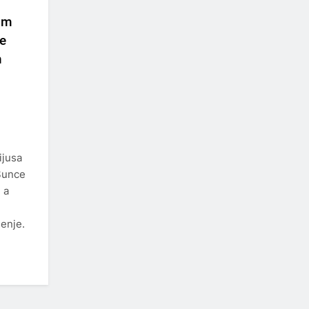
nom
e
h
ijusa
 Sunce
 a
šenje.