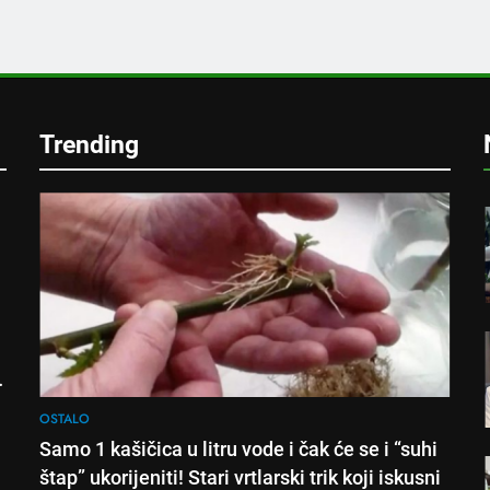
e
Trending
!
OSTALO
Samo 1 kašičica u litru vode i čak će se i “suhi
štap” ukorijeniti! Stari vrtlarski trik koji iskusni