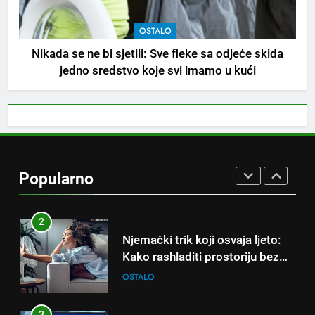
OSTALO
8
Nikada se ne bi sjetili: Sve fleke sa odjeće skida
Piće od smreke – prirodni
jedno sredstvo koje svi imamo u kući
napitak koji se često spominje
kod šećerne bolesti
OSTALO
1
Samo 1 kašičica u litru vode i
čak će se i “suhi štap”
Popularno
ukorijeniti! Stari vrtlarski trik koji
OSTALO
iskusni baštovani čuvaju
godinama
2
Njemački trik koji osvaja ljeto:
Kako rashladiti prostoriju bez
klime i velikih računa za struju!
OSTALO
3