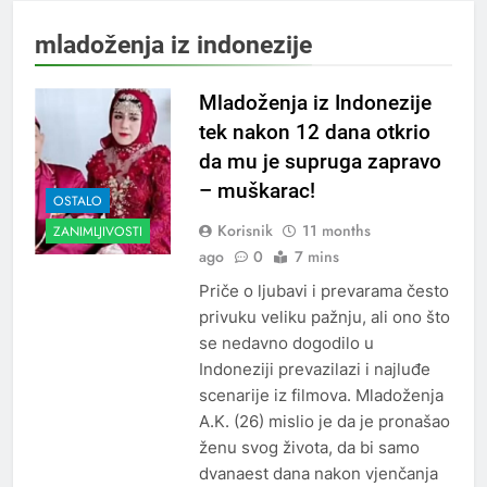
mladoženja iz indonezije
Mladoženja iz Indonezije
tek nakon 12 dana otkrio
da mu je supruga zapravo
– muškarac!
OSTALO
Korisnik
11 months
ZANIMLJIVOSTI
ago
0
7 mins
Priče o ljubavi i prevarama često
privuku veliku pažnju, ali ono što
se nedavno dogodilo u
Indoneziji prevazilazi i najluđe
scenarije iz filmova. Mladoženja
A.K. (26) mislio je da je pronašao
ženu svog života, da bi samo
dvanaest dana nakon vjenčanja