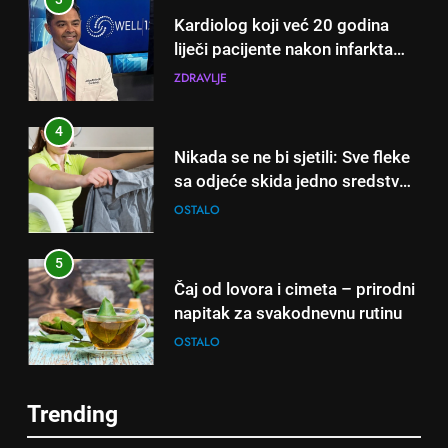
Kardiolog koji već 20 godina
liječi pacijente nakon infarkta
otkrio: Ove 4 jutarnje navike
ZDRAVLJE
nikada ne praktikujem prije 9
sati – mnogi ih rade svakog
4
dana!
Nikada se ne bi sjetili: Sve fleke
sa odjeće skida jedno sredstvo
koje svi imamo u kući
OSTALO
5
Čaj od lovora i cimeta – prirodni
napitak za svakodnevnu rutinu
OSTALO
6
Trending
ČISTAČ JETRE: Uzmite gutljaj
5
na prazan stomak i crijeva će