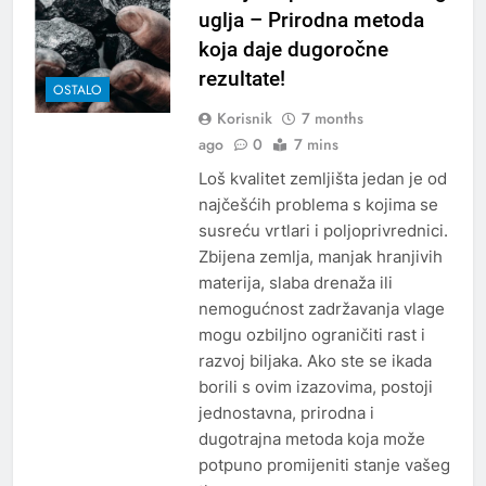
uglja – Prirodna metoda
koja daje dugoročne
rezultate!
OSTALO
Korisnik
7 months
ago
0
7 mins
Loš kvalitet zemljišta jedan je od
najčešćih problema s kojima se
susreću vrtlari i poljoprivrednici.
Zbijena zemlja, manjak hranjivih
materija, slaba drenaža ili
nemogućnost zadržavanja vlage
mogu ozbiljno ograničiti rast i
razvoj biljaka. Ako ste se ikada
borili s ovim izazovima, postoji
jednostavna, prirodna i
dugotrajna metoda koja može
potpuno promijeniti stanje vašeg