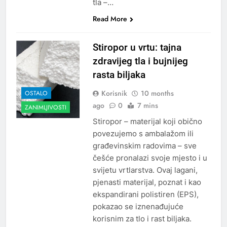
tla –…
Read More
Stiropor u vrtu: tajna
zdravijeg tla i bujnijeg
rasta biljaka
Korisnik
10 months
OSTALO
ago
0
7 mins
ZANIMLJIVOSTI
Stiropor – materijal koji obično
povezujemo s ambalažom ili
građevinskim radovima – sve
češće pronalazi svoje mjesto i u
svijetu vrtlarstva. Ovaj lagani,
pjenasti materijal, poznat i kao
ekspandirani polistiren (EPS),
pokazao se iznenađujuće
korisnim za tlo i rast biljaka.