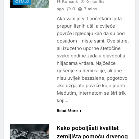
Korisnik
6 months
OSTALO
ago
0
7 mins
Ako vam je vrt početkom ljeta
prepun lisnih uši, a cvijeće i
povrće izgledaju kao da su pod
opsadom – niste sami. Ove sitne,
ali izuzetno uporne štetočine
svake godine zadaju glavobolju
hiljadama vrtlara. Najčešće
rješenje su hemikalije, ali one
nisu uvijek bezazlene, pogotovo
ako uzgajate povrće koje jedete.
Međutim, internetom se širi trik
koji…
Read More
Kako poboljšati kvalitet
zemljišta pomoću drvenog