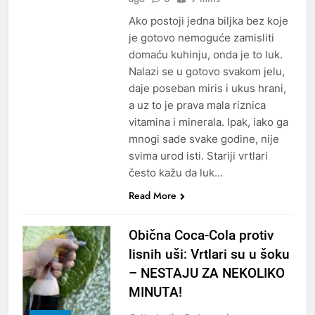
Ako postoji jedna biljka bez koje
je gotovo nemoguće zamisliti
domaću kuhinju, onda je to luk.
Nalazi se u gotovo svakom jelu,
daje poseban miris i ukus hrani,
a uz to je prava mala riznica
vitamina i minerala. Ipak, iako ga
mnogi sade svake godine, nije
svima urod isti. Stariji vrtlari
često kažu da luk…
Read More
Obična Coca-Cola protiv
lisnih uši: Vrtlari su u šoku
– NESTAJU ZA NEKOLIKO
MINUTA!