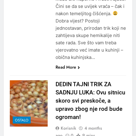
Čini se da se uvijek vraća – čak i
nakon temeljitog čišćenja.
Dobra vijest? Postoji
jednostavan, prirodan trik koji ne
zahtijeva skupe hemikalije niti
sate rada. Sve što vam treba
vjerovatno već imate u kuhinji –
obična kuhinjska…
Read More
DEDIN TAJNI TRIK ZA
SADNJU LUKA: Ovu sitnicu
skoro svi preskoče, a
upravo zbog nje rod bude
ogroman!
OSTALO
Korisnik
4 months
ago
0
9 mins