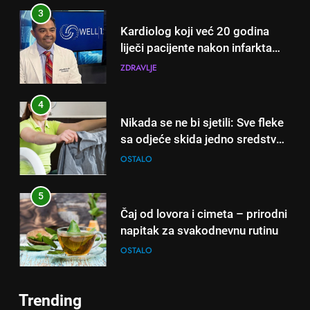
nikada ne praktikujem prije 9
sati – mnogi ih rade svakog
4
dana!
Nikada se ne bi sjetili: Sve fleke
sa odjeće skida jedno sredstvo
koje svi imamo u kući
OSTALO
5
Čaj od lovora i cimeta – prirodni
napitak za svakodnevnu rutinu
OSTALO
6
ČISTAČ JETRE: Uzmite gutljaj
na prazan stomak i crijeva će
5
raditi kao sat, zaboravit ćete na
OSTALO
Čaj od lovora i cimeta – prirodni
loše varenje
napitak za svakodnevnu rutinu
Trending
7