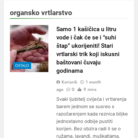
organsko vrtlarstvo
Samo 1 kašičica u litru
vode i čak će se i “suhi
štap” ukorijeniti! Stari
vrtlarski trik koji iskusni
baštovani čuvaju
OSTALO
godinama
Korisnik
1 month
ago
0
9 mins
Svaki ljubitelj cvijeća i vrtlarenja
barem jednom se susreo s
razočarenjem kada reznica biljke
jednostavno odbije pustiti
korijen. Bez obzira radi li se o
ružama, lavandi, muškatlama,