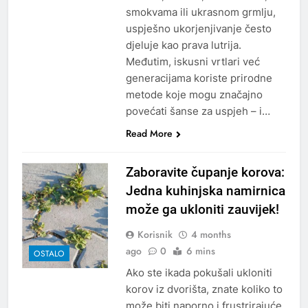
smokvama ili ukrasnom grmlju,
uspješno ukorjenjivanje često
djeluje kao prava lutrija.
Međutim, iskusni vrtlari već
generacijama koriste prirodne
metode koje mogu značajno
povećati šanse za uspjeh – i…
Read More
Zaboravite čupanje korova:
Jedna kuhinjska namirnica
može ga ukloniti zauvijek!
Korisnik
4 months
ago
0
6 mins
OSTALO
Ako ste ikada pokušali ukloniti
korov iz dvorišta, znate koliko to
može biti naporno i frustrirajuće.