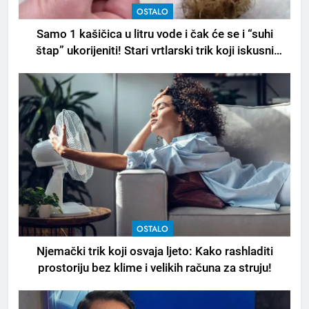
OSTALO
Samo 1 kašičica u litru vode i čak će se i “suhi
štap” ukorijeniti! Stari vrtlarski trik koji iskusni
baštovani čuvaju godinama
OSTALO
Njemački trik koji osvaja ljeto: Kako rashladiti
prostoriju bez klime i velikih računa za struju!