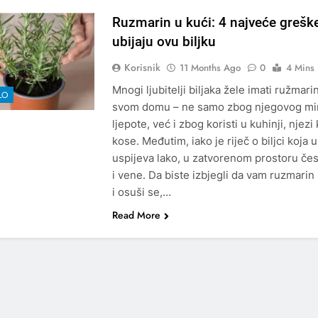
Ruzmarin u kući: 4 najveće grešk
ubijaju ovu biljku
Korisnik
11 Months Ago
0
4 Mins
Mnogi ljubitelji biljaka žele imati ružmari
LO
svom domu – ne samo zbog njegovog mir
ljepote, već i zbog koristi u kuhinji, njezi
kose. Međutim, iako je riječ o biljci koja u
uspijeva lako, u zatvorenom prostoru čes
i vene. Da biste izbjegli da vam ruzmarin
i osuši se,…
Read More