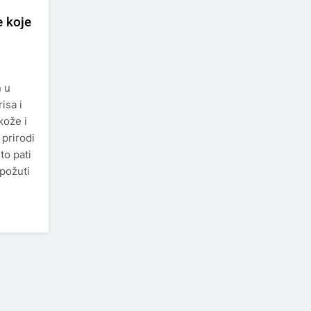
e koje
n u
isa i
 kože i
 prirodi
to pati
 požuti