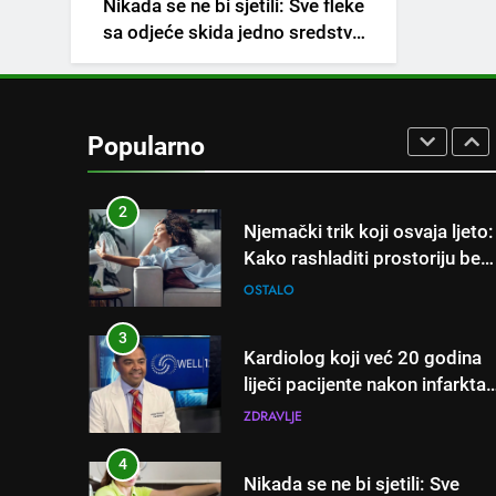
Nikada se ne bi sjetili: Sve fleke
napitak koji se često spominj
sa odjeće skida jedno sredstvo
kod šećerne bolesti
OSTALO
koje svi imamo u kući
1
Samo 1 kašičica u litru vode i
čak će se i “suhi štap”
Popularno
ukorijeniti! Stari vrtlarski trik
OSTALO
koji iskusni baštovani čuvaju
godinama
2
Njemački trik koji osvaja ljeto:
Kako rashladiti prostoriju bez
klime i velikih računa za struju
OSTALO
3
Kardiolog koji već 20 godina
liječi pacijente nakon infarkta
otkrio: Ove 4 jutarnje navike
ZDRAVLJE
nikada ne praktikujem prije 9
sati – mnogi ih rade svakog
4
Nikada se ne bi sjetili: Sve
dana!