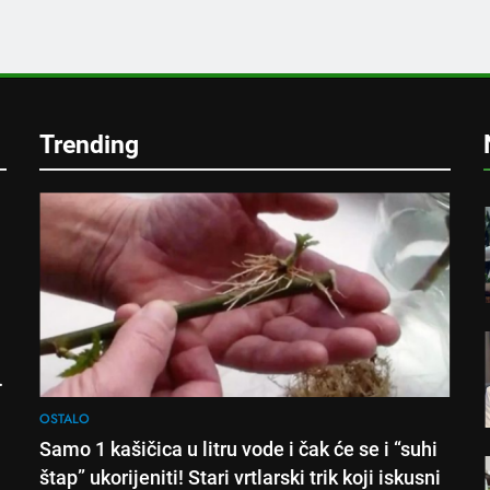
e
Trending
!
OSTALO
Samo 1 kašičica u litru vode i čak će se i “suhi
štap” ukorijeniti! Stari vrtlarski trik koji iskusni