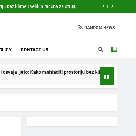
iju bez klime i velikih računa za struju!
 otkrio: Ove 4 jutarnje navike nikada ne
ije 9 sati – mnogi ih rade svakog dana!
RANDOM NEWS
da jedno sredstvo koje svi imamo u kući
tari vrtlarski trik koji iskusni baštovani
OLICY
CONTACT US
čuvaju godinama
iju bez klime i velikih računa za struju!
a ljeto: Kako rashladiti prostoriju bez klime i velikih računa za s
 otkrio: Ove 4 jutarnje navike nikada ne
ije 9 sati – mnogi ih rade svakog dana!
da jedno sredstvo koje svi imamo u kući