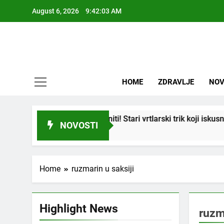
Skip
August 6, 2026
9:42:03 AM
to
content
HOME
ZDRAVLJE
NOV
 se i “suhi štap” ukorijeniti! Stari vrtlarski trik koji iskusni b
NOVOSTI
Home
ruzmarin u saksiji
Highlight News
ruzm