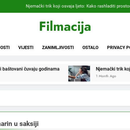
Njemački trik koji osvaja ljeto: Kako rashladiti prostor
Kardiolog koji već 20 godina liječi pacijente nakon infarkta
Filmacija
praktikujem pr
Nikada se ne bi sjetili: Sve fleke sa odjeće ski
Samo 1 kašičica u litru vode i čak će se i “suhi štap” ukorijeniti! S
OSTI
VIJESTI
ZANIMLJIVOSTI
OSTALO
PRIVACY P
Njemački trik koji osvaja ljeto: Kako rashladiti prostor
aštovani čuvaju godinama
Njemački trik koji osvaj
Kardiolog koji već 20 godina liječi pacijente nakon infarkta
praktikujem pr
1 Month Ago
Nikada se ne bi sjetili: Sve fleke sa odjeće ski
arin u saksiji