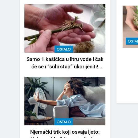
OSTA
OSTALO
Samo 1 kašičica u litru vode i čak
će se i “suhi štap” ukorijeniti!
Stari vrtlarski trik koji iskusni
baštovani čuvaju godinama
OSTALO
Njemački trik koji osvaja ljeto: