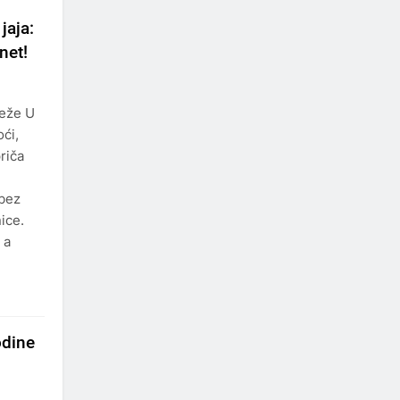
jaja:
rnet!
reže U
ći,
priča
 bez
ice.
 a
odine