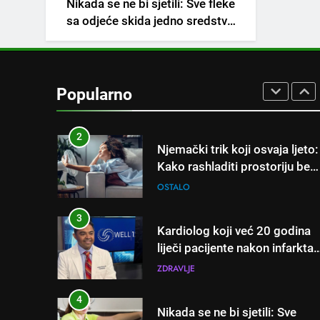
Nikada se ne bi sjetili: Sve fleke
napitak koji se često spominj
sa odjeće skida jedno sredstvo
kod šećerne bolesti
OSTALO
koje svi imamo u kući
1
Samo 1 kašičica u litru vode i
čak će se i “suhi štap”
Popularno
ukorijeniti! Stari vrtlarski trik
OSTALO
koji iskusni baštovani čuvaju
godinama
2
Njemački trik koji osvaja ljeto:
Kako rashladiti prostoriju bez
klime i velikih računa za struju
OSTALO
3
Kardiolog koji već 20 godina
liječi pacijente nakon infarkta
otkrio: Ove 4 jutarnje navike
ZDRAVLJE
nikada ne praktikujem prije 9
sati – mnogi ih rade svakog
4
Nikada se ne bi sjetili: Sve
dana!