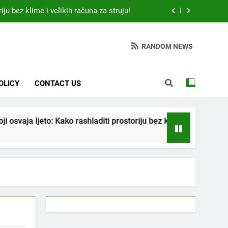
iju bez klime i velikih računa za struju!
 otkrio: Ove 4 jutarnje navike nikada ne
ije 9 sati – mnogi ih rade svakog dana!
RANDOM NEWS
da jedno sredstvo koje svi imamo u kući
tari vrtlarski trik koji iskusni baštovani
OLICY
CONTACT US
čuvaju godinama
iju bez klime i velikih računa za struju!
 ljeto: Kako rashladiti prostoriju bez klime i velikih računa za st
 otkrio: Ove 4 jutarnje navike nikada ne
ije 9 sati – mnogi ih rade svakog dana!
da jedno sredstvo koje svi imamo u kući