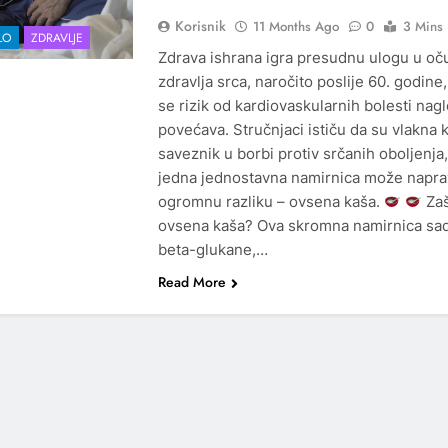
Korisnik
11 Months Ago
0
3 Mins
LO
ZDRAVLJE
Zdrava ishrana igra presudnu ulogu u oč
zdravlja srca, naročito poslije 60. godine
se rizik od kardiovaskularnih bolesti nag
povećava. Stručnjaci ističu da su vlakna k
saveznik u borbi protiv srčanih oboljenja,
jedna jednostavna namirnica može naprav
ogromnu razliku – ovsena kaša.
Zaš
ovsena kaša? Ova skromna namirnica sad
beta-glukane,…
Read More