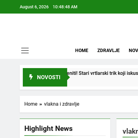
Skip
August 6, 2026
10:48:48 AM
to
content
HOME
ZDRAVLJE
NOV
se i “suhi štap” ukorijeniti! Stari vrtlarski trik koji iskusni ba
NOVOSTI
Home
vlakna i zdravlje
Highlight News
vlakn