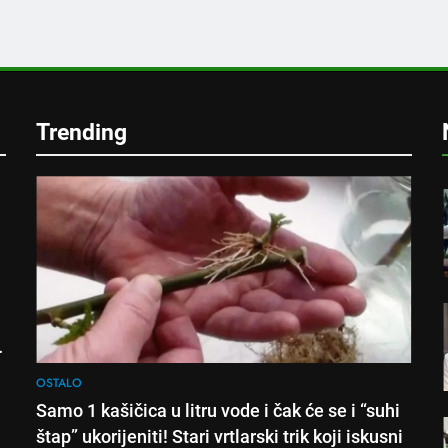
e
Trending
!
OSTALO
Samo 1 kašičica u litru vode i čak će se i “suhi
štap” ukorijeniti! Stari vrtlarski trik koji iskusni