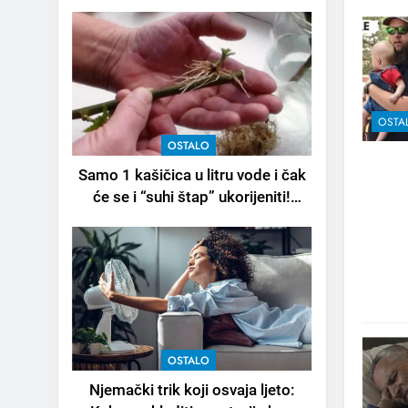
OSTA
OSTALO
Samo 1 kašičica u litru vode i čak
će se i “suhi štap” ukorijeniti!
Stari vrtlarski trik koji iskusni
baštovani čuvaju godinama
OSTALO
Njemački trik koji osvaja ljeto: