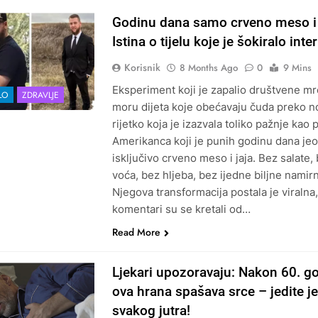
Godinu dana samo crveno meso i 
Istina o tijelu koje je šokiralo inte
Korisnik
8 Months Ago
0
9 Mins
Eksperiment koji je zapalio društvene m
LO
ZDRAVLJE
moru dijeta koje obećavaju čuda preko no
rijetko koja je izazvala toliko pažnje kao 
Amerikanca koji je punih godinu dana jeo
isključivo crveno meso i jaja. Bez salate,
voća, bez hljeba, bez ijedne biljne namirn
Njegova transformacija postala je viralna,
komentari su se kretali od…
Read More
Ljekari upozoravaju: Nakon 60. g
ova hrana spašava srce – jedite je
svakog jutra!