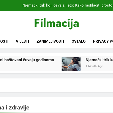
Njemački trik koji osvaja ljeto: Kako rashladiti prostor
Kardiolog koji već 20 godina liječi pacijente nakon infarkta
Filmacija
praktikujem pr
Nikada se ne bi sjetili: Sve fleke sa odjeće ski
Samo 1 kašičica u litru vode i čak će se i “suhi štap” ukorijeniti! S
OSTI
VIJESTI
ZANIMLJIVOSTI
OSTALO
PRIVACY P
Njemački trik koji osvaja ljeto: Kako rashladiti prostor
štovani čuvaju godinama
Njemački trik koji osvaja
Kardiolog koji već 20 godina liječi pacijente nakon infarkta
praktikujem pr
1 Month Ago
Nikada se ne bi sjetili: Sve fleke sa odjeće ski
a i zdravlje