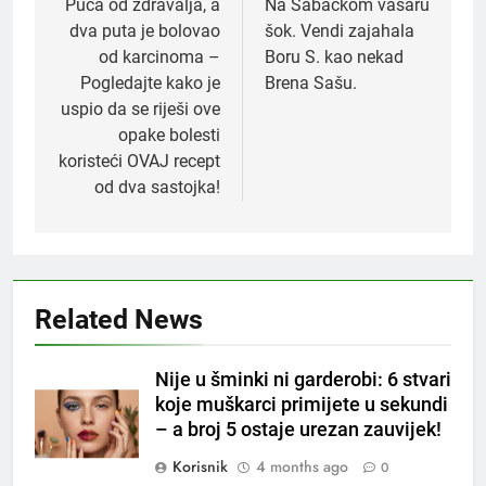
navigation
Puca od zdravalja, a
Na Šabačkom vašaru
dva puta je bolovao
šok. Vendi zajahala
od karcinoma –
Boru S. kao nekad
Pogledajte kako je
Brena Sašu.
uspio da se riješi ove
opake bolesti
koristeći OVAJ recept
od dva sastojka!
Related News
5
Nije u šminki ni garderobi: 6 stvari
Čaj od lovora i cimeta – prirodni
koje muškarci primijete u sekundi
napitak za svakodnevnu rutinu
– a broj 5 ostaje urezan zauvijek!
OSTALO
Korisnik
4 months ago
0