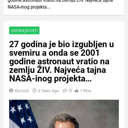
godine astronaut vratio na zemlju ŽIV. Najveća tajna
NASA-inog projekta…
ZANIMLJIVOSTI
27 godina je bio izgubljen u
svemiru a onda se 2001
godine astronaut vratio na
zemlju ŽIV. Najveća tajna
NASA-inog projekta…
0
Korisnik
3 Years Ago
1 Mins