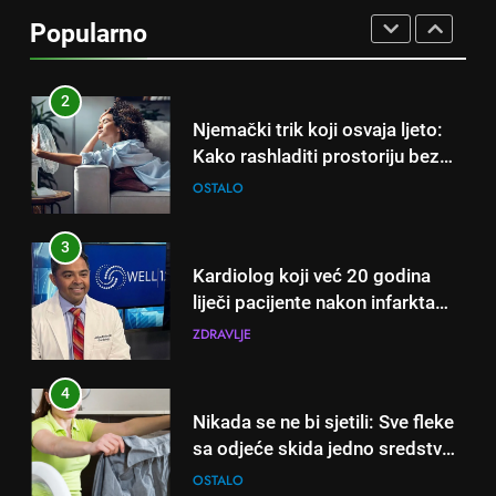
čak će se i “suhi štap”
Popularno
ukorijeniti! Stari vrtlarski trik koji
OSTALO
iskusni baštovani čuvaju
godinama
2
Njemački trik koji osvaja ljeto:
Kako rashladiti prostoriju bez
klime i velikih računa za struju!
OSTALO
3
Kardiolog koji već 20 godina
liječi pacijente nakon infarkta
otkrio: Ove 4 jutarnje navike
ZDRAVLJE
nikada ne praktikujem prije 9
sati – mnogi ih rade svakog
4
dana!
Nikada se ne bi sjetili: Sve fleke
sa odjeće skida jedno sredstvo
koje svi imamo u kući
OSTALO