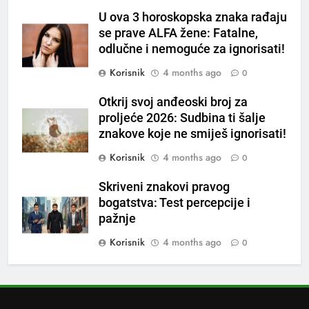
6
U ova 3 horoskopska znaka rađaju
ČISTAČ JETRE: Uzmite gutljaj
se prave ALFA žene: Fatalne,
na prazan stomak i crijeva će
odlučne i nemoguće za ignorisati!
raditi kao sat, zaboravit ćete na
OSTALO
Korisnik
4 months ago
0
loše varenje
7
Otkrij svoj anđeoski broj za
Tračevi su njihova glavna
proljeće 2026: Sudbina ti šalje
preokupacija: Ljudi rođeni u ova
znakove koje ne smiješ ignorisati!
tri znaka najviše vole ogovarati
OSTALO
Korisnik
4 months ago
0
Skriveni znakovi pravog
8
bogatstva: Test percepcije i
Piće od smreke – prirodni
pažnje
napitak koji se često spominje
kod šećerne bolesti
Korisnik
4 months ago
0
OSTALO
1
Samo 1 kašičica u litru vode i