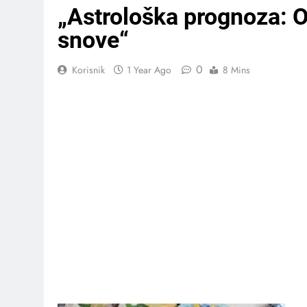
„Astrološka prognoza: Ov
snove“
0
Korisnik
1 Year Ago
8 Mins