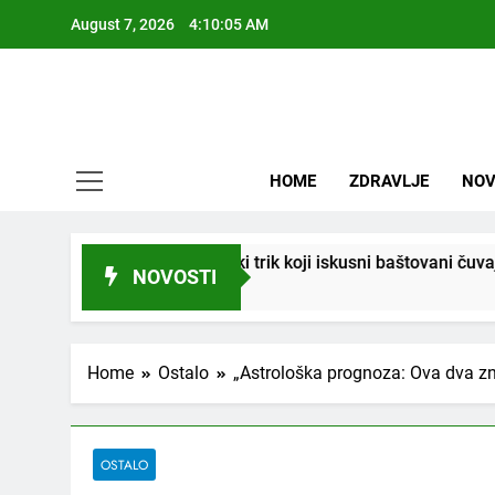
Skip
August 7, 2026
4:10:06 AM
to
content
HOME
ZDRAVLJE
NOV
 Stari vrtlarski trik koji iskusni baštovani čuvaju godinama
NOVOSTI
Home
Ostalo
„Astrološka prognoza: Ova dva zna
OSTALO