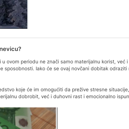
dnevicu?
 u ovom periodu ne znači samo materijalnu korist, već i 
 sposobnosti. Iako će se ovaj novčani dobitak odraziti na
redstvo koje će im omogućiti da prežive stresne situacije
rijalnu dobrobit, već i duhovni rast i emocionalno ispun