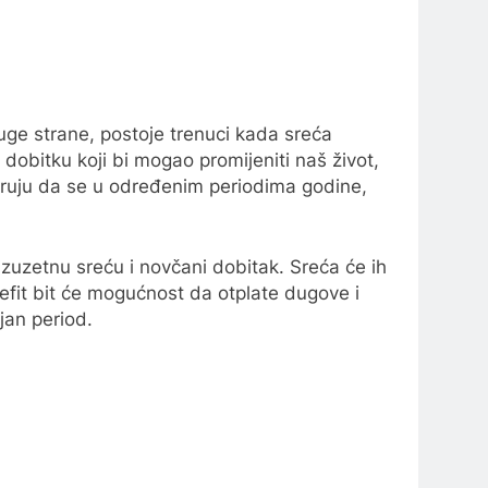
uge strane, postoje trenuci kada sreća
bitku koji bi mogao promijeniti naš život,
jeruju da se u određenim periodima godine,
zetnu sreću i novčani dobitak. Sreća će ih
fit bit će mogućnost da otplate dugove i
jan period.