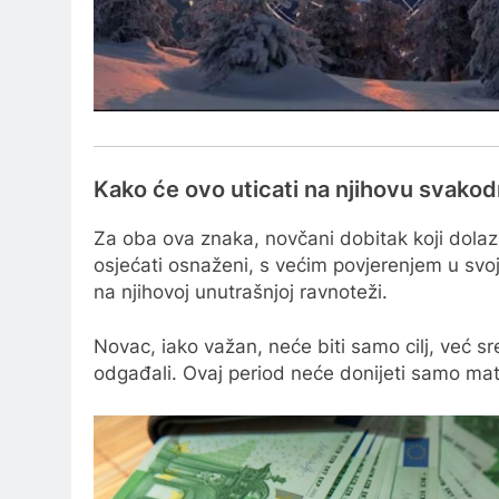
Kako će ovo uticati na njihovu svako
Za oba ova znaka, novčani dobitak koji dolazi
osjećati osnaženi, s većim povjerenjem u svoje
na njihovoj unutrašnjoj ravnoteži.
Novac, iako važan, neće biti samo cilj, već s
odgađali. Ovaj period neće donijeti samo mate