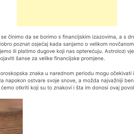
 se činimo da se borimo s financijskim izazovima, a s dr
obro poznat osjećaj kada sanjamo o velikom novčanom do
jemo ili platimo dugove koji nas opterećuju. Astrolozi v
javiti šanse za velike financijske promjene.
roskopska znaka u narednom periodu mogu očekivati izu
da napokon ostvare svoje snove, a možda najvažniji bene
ćemo otkriti koji su to znakovi i šta im donosi ovaj povol