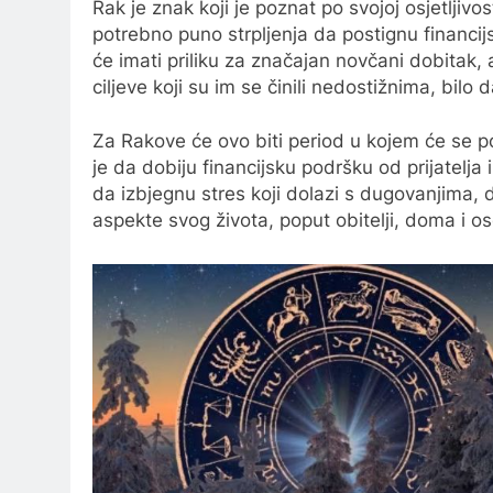
Rak je znak koji je poznat po svojoj osjetljivost
potrebno puno strpljenja da postignu financi
će imati priliku za značajan novčani dobitak, 
ciljeve koji su im se činili nedostižnima, bilo d
Za Rakove će ovo biti period u kojem će se po
je da dobiju financijsku podršku od prijatelja 
da izbjegnu stres koji dolazi s dugovanjima, d
aspekte svog života, poput obitelji, doma i o