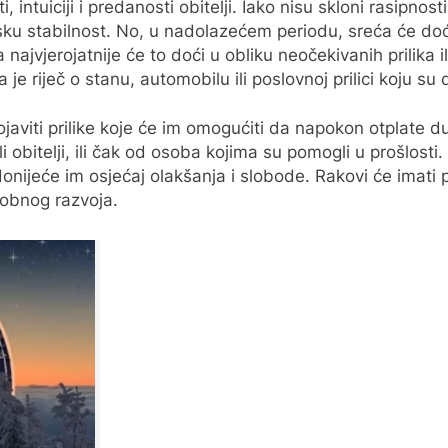
i, intuiciji i predanosti obitelji. Iako nisu skloni rasipno
jsku stabilnost. No, u nadolazećem periodu, sreća će do
a najvjerojatnije će to doći u obliku neočekivanih prilika
a je riječ o stanu, automobilu ili poslovnoj prilici koju su
javiti prilike koje će im omogućiti da napokon otplate du
ili obitelji, ili čak od osoba kojima su pomogli u prošlos
onijeće im osjećaj olakšanja i slobode. Rakovi će imati p
sobnog razvoja.