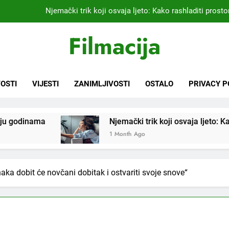
Kardiolog koji već 20 godina liječi pacijente nakon infarkta
praktikujem pr
Nikada se ne bi sjetili: Sve fleke sa odjeće ski
Filmacija
Samo 1 kašičica u litru vode i čak će se i “suhi štap” ukorijeniti! S
Njemački trik koji osvaja ljeto: Kako rashladiti prostor
OSTI
VIJESTI
ZANIMLJIVOSTI
OSTALO
PRIVACY P
Kardiolog koji već 20 godina liječi pacijente nakon infarkta
praktikujem pr
Njemački trik koji osvaja ljeto: Kako rashladiti prost
Nikada se ne bi sjetili: Sve fleke sa odjeće ski
1 Month Ago
ka dobit će novčani dobitak i ostvariti svoje snove“