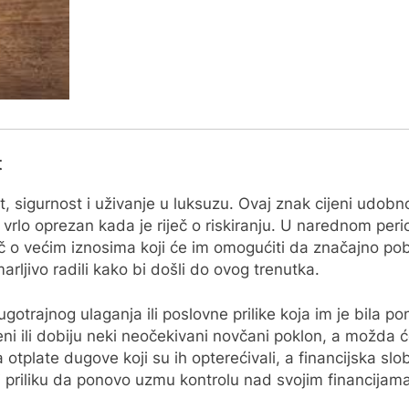
t
st, sigurnost i uživanje u luksuzu. Ovaj znak cijeni udobn
 i vrlo oprezan kada je riječ o riskiranju. U narednom peri
ječ o većim iznosima koji će im omogućiti da značajno pob
 marljivo radili kako bi došli do ovog trenutka.
ugotrajnog ulaganja ili poslovne prilike koja im je bila 
i ili dobiju neki neočekivani novčani poklon, a možda će č
a otplate dugove koji su ih opterećivali, a financijska slo
ti priliku da ponovo uzmu kontrolu nad svojim financija