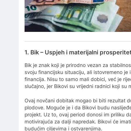
1. Bik – Uspjeh i materijalni prosperite
Bik je znak koji je prirodno vezan za stabilno
svoju financijsku situaciju, ali istovremeno je
financija. Nisu to samo mali dobici, već je ri
slučajno, jer Bikovi su vrijedni radnici koji su
Ovaj novčani dobitak mogao bi biti rezultat d
plodove. Moguće je i da Bikovi budu naslijeđen
projekt. Uz to, ovaj period donosi im priliku d
motivirajuća za dalji napredak. Bikovi će ima
budućim ciljevima i ostvarenjima.