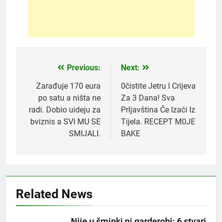
Previous:
Next:
Post
navigation
Zarađuje 170 eura
0čistite Jetru I Crijeva
po satu a ništa ne
Za 3 Dana! Sva
radi. Dobio uideju za
Prljavština Će Izaći Iz
bviznis a SVI MU SE
Tijela. RECEPT M0JE
SMIJALI.
BAKE
Related News
5
Nije u šminki ni garderobi: 6 stvari