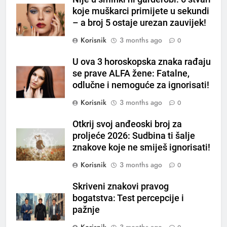
Čaj od lovora i cimeta – prirodni
koje muškarci primijete u sekundi
napitak za svakodnevnu rutinu
– a broj 5 ostaje urezan zauvijek!
OSTALO
Korisnik
3 months ago
0
6
U ova 3 horoskopska znaka rađaju
ČISTAČ JETRE: Uzmite gutljaj
se prave ALFA žene: Fatalne,
na prazan stomak i crijeva će
odlučne i nemoguće za ignorisati!
raditi kao sat, zaboravit ćete na
OSTALO
Korisnik
3 months ago
0
loše varenje
7
Otkrij svoj anđeoski broj za
Tračevi su njihova glavna
proljeće 2026: Sudbina ti šalje
preokupacija: Ljudi rođeni u ova
znakove koje ne smiješ ignorisati!
tri znaka najviše vole ogovarati
OSTALO
Korisnik
3 months ago
0
Skriveni znakovi pravog
8
bogatstva: Test percepcije i
Piće od smreke – prirodni
pažnje
napitak koji se često spominje
kod šećerne bolesti
Korisnik
3 months ago