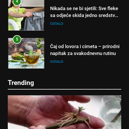
4
dana!
Nikada se ne bi sjetili: Sve fleke
sa odjeće skida jedno sredstvo
koje svi imamo u kući
OSTALO
5
Čaj od lovora i cimeta – prirodni
napitak za svakodnevnu rutinu
OSTALO
6
Trending
ČISTAČ JETRE: Uzmite gutljaj
5
na prazan stomak i crijeva će
Čaj od lovora i cimeta – prirodni
raditi kao sat, zaboravit ćete na
OSTALO
napitak za svakodnevnu rutinu
loše varenje
OSTALO
7
Tračevi su njihova glavna
6