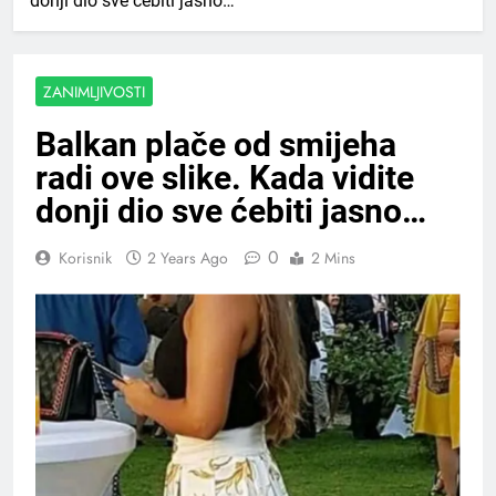
donji dio sve ćebiti jasno…
ZANIMLJIVOSTI
Balkan plače od smijeha
radi ove slike. Kada vidite
donji dio sve ćebiti jasno…
0
Korisnik
2 Years Ago
2 Mins