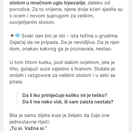
stolom u mračnom uglu trpezarije
, daleko od
porodice. Za to vrijeme, njene dvije kćeri sjedile su
s ocem i novom suprugom za velikim,
osvijetljenim stolom.
Svaki dan bio je isti – ista težina u grudima.
Osjećaj da ne pripada. Da je nevidljiva. Da je njen
dom, onakav kakvog ga je poznavala, nestao.
U tom tihom kutku, pod slabim svjetlom, jela je
tiho, gutajući suze zajedno s hranom. Slušala je
smijeh i razgovore za velikim stolom i u sebi se
pitala:
Da li iko primjećuje koliko mi je teško?
Da li me neko vidi, ili sam zaista nestala?
Bila je samo dijete koje je željelo da čuje one
jednostavne riječi:
„Tu si. Važna si.“