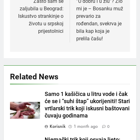
navigation
Zašto sam se
”U dobru i u zlu”? Zlo
zaljubila u Beograd:
mi je – Bosanku muž
Iskustvo strankinje o
prevario za
životu u srpskoj
rođendan, svekrva je
prijestolnici
bila kap koja je
prelila čašu!
5
Čaj od lovora i cimeta – prirodni
napitak za svakodnevnu rutinu
OSTALO
Related News
6
Samo 1 kašičica u litru vode i čak
ČISTAČ JETRE: Uzmite gutljaj
će se i “suhi štap” ukorijeniti! Stari
na prazan stomak i crijeva će
vrtlarski trik koji iskusni baštovani
raditi kao sat, zaboravit ćete na
OSTALO
čuvaju godinama
loše varenje
Korisnik
1 month ago
0
7
Tračevi su njihova glavna
Njemački trik koji osvaja ljeto: