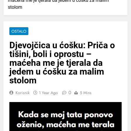
maćeha me je tjerala da jedem u ćošku za malim
stolom
OSTALO
Djevojčica u ćošku: Priča o
tišini, boli i oprostu –
maćeha me je tjerala da
jedem u ćošku za malim
stolom
0
Korisnik
1 Year Ago
5 Mins