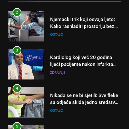
3
Kardiolog koji već 20 godina
liječi pacijente nakon infarkta
otkrio: Ove 4 jutarnje navike
ZDRAVLJE
nikada ne praktikujem prije 9
sati – mnogi ih rade svakog
4
dana!
Nikada se ne bi sjetili: Sve fleke
sa odjeće skida jedno sredstvo
koje svi imamo u kući
OSTALO
5
Čaj od lovora i cimeta – prirodni
napitak za svakodnevnu rutinu
OSTALO
6