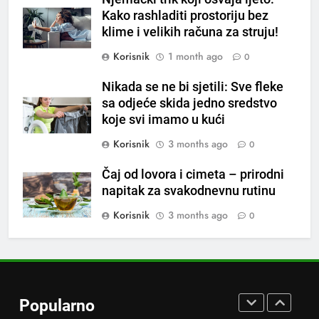
preokupacija: Ljudi rođeni u ova
Kako rashladiti prostoriju bez
tri znaka najviše vole ogovarati
OSTALO
klime i velikih računa za struju!
Korisnik
1 month ago
0
8
Piće od smreke – prirodni
Nikada se ne bi sjetili: Sve fleke
napitak koji se često spominje
sa odjeće skida jedno sredstvo
koje svi imamo u kući
kod šećerne bolesti
OSTALO
Korisnik
3 months ago
0
1
Čaj od lovora i cimeta – prirodni
Samo 1 kašičica u litru vode i
napitak za svakodnevnu rutinu
čak će se i “suhi štap”
ukorijeniti! Stari vrtlarski trik koji
Korisnik
3 months ago
0
OSTALO
iskusni baštovani čuvaju
godinama
2
Njemački trik koji osvaja ljeto:
Kako rashladiti prostoriju bez
Popularno
klime i velikih računa za struju!
OSTALO