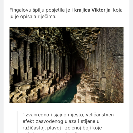
Fingalovu špilju posjetila je i
kraljica Viktorija
, koja
ju je opisala riječima:
“Izvanredno i sjajno mjesto, veličanstven
efekt zasvođenog ulaza i stijene u
ružičastoj, plavoj i zelenoj boji koje