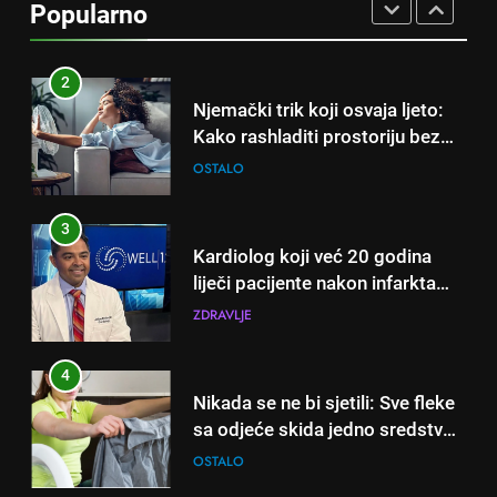
Popularno
klime i velikih računa za struju!
OSTALO
3
Kardiolog koji već 20 godina
liječi pacijente nakon infarkta
otkrio: Ove 4 jutarnje navike
ZDRAVLJE
nikada ne praktikujem prije 9
sati – mnogi ih rade svakog
4
dana!
Nikada se ne bi sjetili: Sve fleke
sa odjeće skida jedno sredstvo
koje svi imamo u kući
OSTALO
5
Čaj od lovora i cimeta – prirodni
napitak za svakodnevnu rutinu
OSTALO