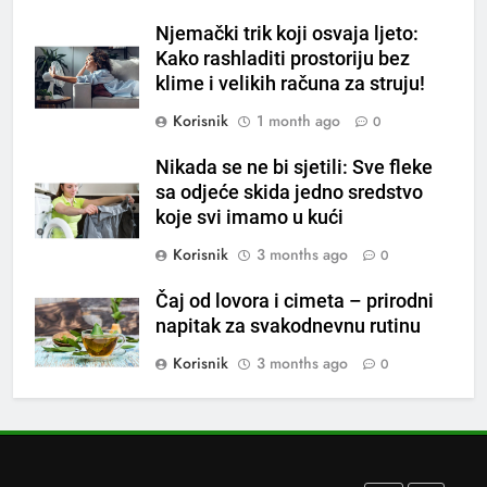
Tračevi su njihova glavna
Njemački trik koji osvaja ljeto:
preokupacija: Ljudi rođeni u ova
Kako rashladiti prostoriju bez
tri znaka najviše vole ogovarati
OSTALO
klime i velikih računa za struju!
Korisnik
1 month ago
0
8
Piće od smreke – prirodni
Nikada se ne bi sjetili: Sve fleke
sa odjeće skida jedno sredstvo
napitak koji se često spominje
koje svi imamo u kući
kod šećerne bolesti
OSTALO
Korisnik
3 months ago
0
1
Čaj od lovora i cimeta – prirodni
Samo 1 kašičica u litru vode i
napitak za svakodnevnu rutinu
čak će se i “suhi štap”
ukorijeniti! Stari vrtlarski trik koji
Korisnik
3 months ago
0
OSTALO
iskusni baštovani čuvaju
godinama
2
Njemački trik koji osvaja ljeto:
Kako rashladiti prostoriju bez