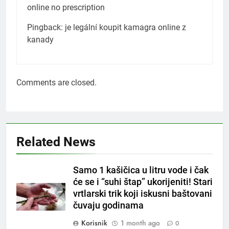
online no prescription
Pingback:
je legální koupit kamagra online z
kanady
Comments are closed.
5
Čaj od lovora i cimeta – prirodni
napitak za svakodnevnu rutinu
OSTALO
Related News
6
Samo 1 kašičica u litru vode i čak
ČISTAČ JETRE: Uzmite gutljaj
će se i “suhi štap” ukorijeniti! Stari
na prazan stomak i crijeva će
vrtlarski trik koji iskusni baštovani
raditi kao sat, zaboravit ćete na
OSTALO
čuvaju godinama
loše varenje
Korisnik
1 month ago
0
7