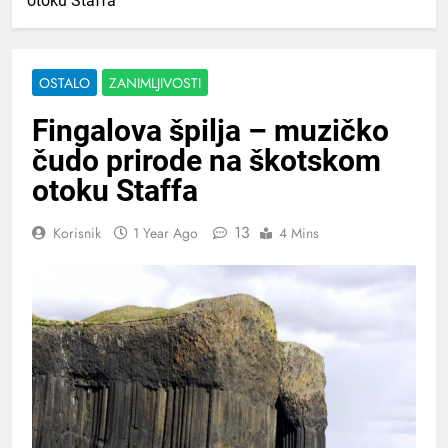
otoku Staffa
OSTALO
ZANIMLJIVOSTI
Fingalova špilja – muzičko
čudo prirode na škotskom
otoku Staffa
13
Korisnik
1 Year Ago
4 Mins