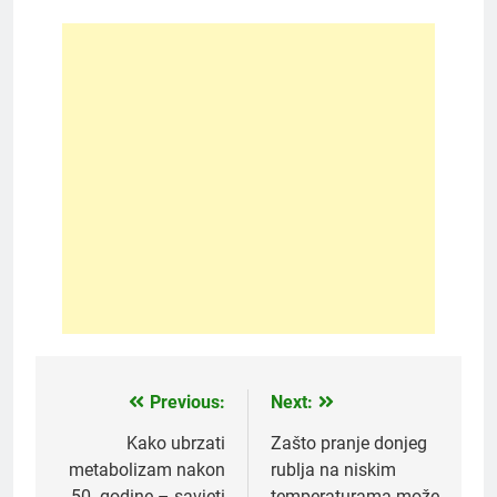
Previous:
Next:
Post
navigation
Kako ubrzati
Zašto pranje donjeg
metabolizam nakon
rublja na niskim
50. godine – savjeti
temperaturama može