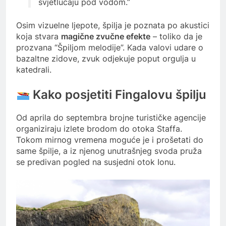
svjetlucaju pod vodom.”
Osim vizuelne ljepote, špilja je poznata po akustici
koja stvara
magične zvučne efekte
– toliko da je
prozvana “Špiljom melodije”. Kada valovi udare o
bazaltne zidove, zvuk odjekuje poput orgulja u
katedrali.
Kako posjetiti Fingalovu špilju
Od aprila do septembra brojne turističke agencije
organiziraju izlete brodom do otoka Staffa.
Tokom mirnog vremena moguće je i prošetati do
same špilje, a iz njenog unutrašnjeg svoda pruža
se predivan pogled na susjedni otok Ionu.