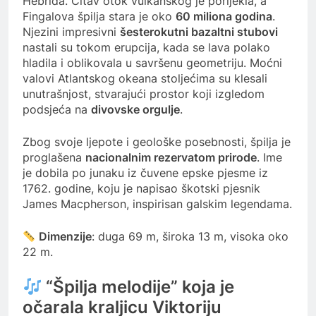
Hebrida. Čitav otok vulkanskog je porijekla, a
Fingalova špilja stara je oko
60 miliona godina
.
Njezini impresivni
šesterokutni bazaltni stubovi
nastali su tokom erupcija, kada se lava polako
hladila i oblikovala u savršenu geometriju. Moćni
valovi Atlantskog okeana stoljećima su klesali
unutrašnjost, stvarajući prostor koji izgledom
podsjeća na
divovske orgulje
.
Zbog svoje ljepote i geološke posebnosti, špilja je
proglašena
nacionalnim rezervatom prirode
. Ime
je dobila po junaku iz čuvene epske pjesme iz
1762. godine, koju je napisao škotski pjesnik
James Macpherson, inspirisan galskim legendama.
Dimenzije
: duga 69 m, široka 13 m, visoka oko
22 m.
“Špilja melodije” koja je
očarala kraljicu Viktoriju