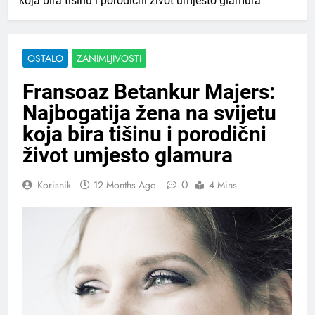
koja bira tišinu i porodični život umjesto glamura
OSTALO
ZANIMLJIVOSTI
Fransoaz Betankur Majers:
Najbogatija žena na svijetu
koja bira tišinu i porodični
život umjesto glamura
0
Korisnik
12 Months Ago
4 Mins