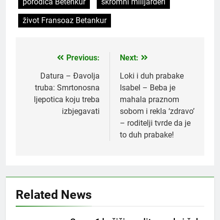
porodica Betenkur
skromni milijarderi
život Fransoaz Betankur
Previous:
Next:
Post
navigation
Datura – Đavolja
Loki i duh prabake
truba: Smrtonosna
Isabel – Beba je
ljepotica koju treba
mahala praznom
izbjegavati
sobom i rekla ‘zdravo’
– roditelji tvrde da je
to duh prabake!
5
Čaj od lovora i cimeta – prirodni
napitak za svakodnevnu rutinu
OSTALO
Related News
6