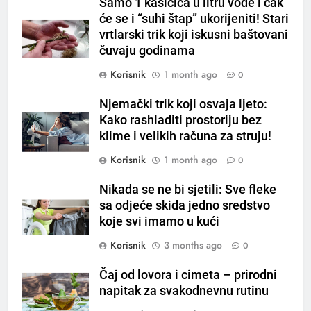
Samo 1 kašičica u litru vode i čak
ČISTAČ JETRE: Uzmite gutljaj
će se i “suhi štap” ukorijeniti! Stari
na prazan stomak i crijeva će
vrtlarski trik koji iskusni baštovani
raditi kao sat, zaboravit ćete na
OSTALO
čuvaju godinama
loše varenje
Korisnik
1 month ago
0
7
Tračevi su njihova glavna
Njemački trik koji osvaja ljeto:
preokupacija: Ljudi rođeni u ova
Kako rashladiti prostoriju bez
tri znaka najviše vole ogovarati
OSTALO
klime i velikih računa za struju!
Korisnik
1 month ago
0
8
Piće od smreke – prirodni
Nikada se ne bi sjetili: Sve fleke
napitak koji se često spominje
sa odjeće skida jedno sredstvo
koje svi imamo u kući
kod šećerne bolesti
OSTALO
Korisnik
3 months ago
0
1
Čaj od lovora i cimeta – prirodni
Samo 1 kašičica u litru vode i
napitak za svakodnevnu rutinu
čak će se i “suhi štap”