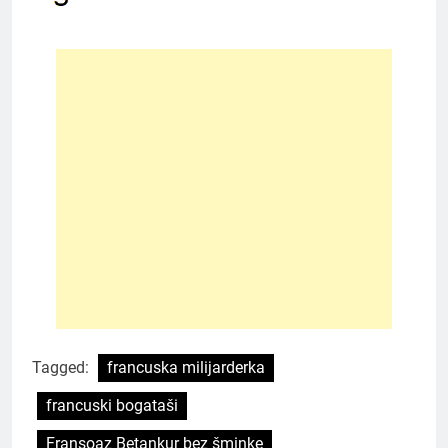
Tagged:
francuska milijarderka
francuski bogataši
Fransoaz Betankur bez šminke