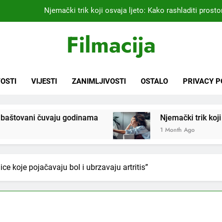
Kardiolog koji već 20 godina liječi pacijente nakon infarkta
praktikujem pr
Nikada se ne bi sjetili: Sve fleke sa odjeće ski
Filmacija
Samo 1 kašičica u litru vode i čak će se i “suhi štap” ukorijeniti! S
Njemački trik koji osvaja ljeto: Kako rashladiti prostor
OSTI
VIJESTI
ZANIMLJIVOSTI
OSTALO
PRIVACY P
Kardiolog koji već 20 godina liječi pacijente nakon infarkta
praktikujem pr
Njemački trik koji osvaja ljeto: Kako rashladiti p
Nikada se ne bi sjetili: Sve fleke sa odjeće ski
1 Month Ago
ce koje pojačavaju bol i ubrzavaju artritis”