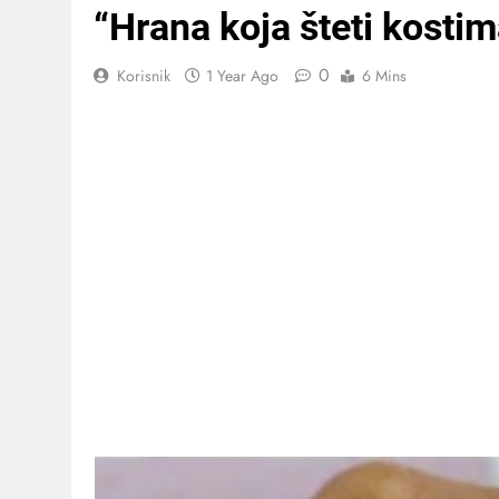
“Hrana koja šteti kostim
0
Korisnik
1 Year Ago
6 Mins