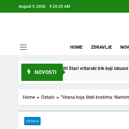
Skip
August 9, 2026
9:26:22 AM
to
content
HOME
ZDRAVLJE
NOV
iti! Stari vrtlarski trik koji iskusni baštovani čuvaju godinama
NOVOSTI
Home
Ostalo
“Hrana koja šteti kostima: Namirni
OSTALO