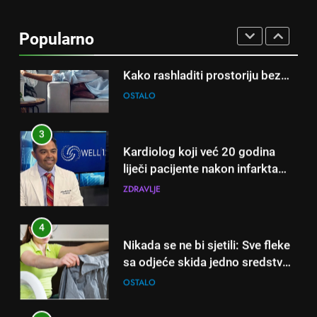
Njemački trik koji osvaja ljeto:
Kako rashladiti prostoriju bez
Popularno
klime i velikih računa za struju!
OSTALO
3
Kardiolog koji već 20 godina
liječi pacijente nakon infarkta
otkrio: Ove 4 jutarnje navike
ZDRAVLJE
nikada ne praktikujem prije 9
sati – mnogi ih rade svakog
4
dana!
Nikada se ne bi sjetili: Sve fleke
sa odjeće skida jedno sredstvo
koje svi imamo u kući
OSTALO
5
Čaj od lovora i cimeta – prirodni
napitak za svakodnevnu rutinu