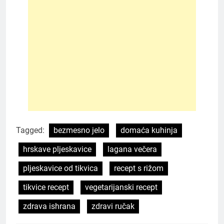
Tagged:
bezmesno jelo
domaća kuhinja
hrskave pljeskavice
lagana večera
pljeskavice od tikvica
recept s rižom
tikvice recept
vegetarijanski recept
zdrava ishrana
zdravi ručak