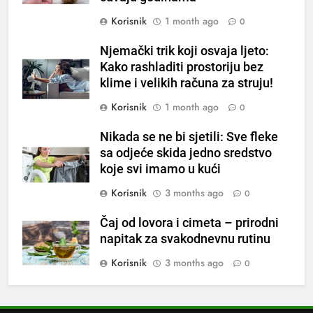
loše varenje
Korisnik
1 month ago
0
7
Tračevi su njihova glavna
Njemački trik koji osvaja ljeto:
preokupacija: Ljudi rođeni u ova
Kako rashladiti prostoriju bez
tri znaka najviše vole ogovarati
OSTALO
klime i velikih računa za struju!
Korisnik
1 month ago
0
8
Piće od smreke – prirodni
Nikada se ne bi sjetili: Sve fleke
napitak koji se često spominje
sa odjeće skida jedno sredstvo
koje svi imamo u kući
kod šećerne bolesti
OSTALO
Korisnik
3 months ago
0
1
Čaj od lovora i cimeta – prirodni
Samo 1 kašičica u litru vode i
napitak za svakodnevnu rutinu
čak će se i “suhi štap”
ukorijeniti! Stari vrtlarski trik koji
Korisnik
3 months ago
0
OSTALO
iskusni baštovani čuvaju
godinama
2