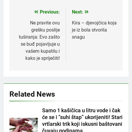
Previous:
Next:
Post
navigation
Ne pravite ovu
Kira – djevojčica koja
grešku poslije
je iz bola stvorila
tuširanja: Evo zašto
snagu
se buđ pojavljuje u
vašem kupatilu i
kako je spriječiti!
5
Čaj od lovora i cimeta – prirodni
napitak za svakodnevnu rutinu
OSTALO
Related News
6
Samo 1 kašičica u litru vode i čak
ČISTAČ JETRE: Uzmite gutljaj
će se i “suhi štap” ukorijeniti! Stari
na prazan stomak i crijeva će
vrtlarski trik koji iskusni baštovani
raditi kao sat, zaboravit ćete na
OSTALO
čuvaju godinama