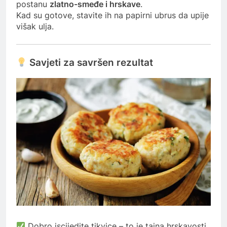
postanu
zlatno-smeđe i hrskave
.
Kad su gotove, stavite ih na papirni ubrus da upije
višak ulja.
Savjeti za savršen rezultat
Dobro iscijedite tikvice – to je tajna hrskavosti.