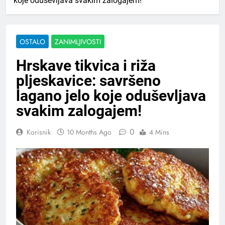
koje oduševljava svakim zalogajem!
OSTALO
ZANIMLJIVOSTI
Hrskave tikvica i riža
pljeskavice: savršeno
lagano jelo koje oduševljava
svakim zalogajem!
0
Korisnik
10 Months Ago
4 Mins