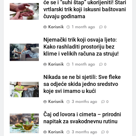
će se i “suhi štap” ukorijeniti! Stari
na prazan stomak i crijeva će
vrtlarski trik koji iskusni baštovani
raditi kao sat, zaboravit ćete na
OSTALO
čuvaju godinama
loše varenje
Korisnik
1 month ago
0
7
Tračevi su njihova glavna
Njemački trik koji osvaja ljeto:
preokupacija: Ljudi rođeni u ova
Kako rashladiti prostoriju bez
tri znaka najviše vole ogovarati
OSTALO
klime i velikih računa za struju!
Korisnik
1 month ago
0
8
Piće od smreke – prirodni
Nikada se ne bi sjetili: Sve fleke
napitak koji se često spominje
sa odjeće skida jedno sredstvo
koje svi imamo u kući
kod šećerne bolesti
OSTALO
Korisnik
3 months ago
0
1
Čaj od lovora i cimeta – prirodni
Samo 1 kašičica u litru vode i
napitak za svakodnevnu rutinu
čak će se i “suhi štap”
ukorijeniti! Stari vrtlarski trik koji
Korisnik
3 months ago
0
OSTALO