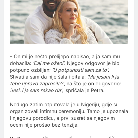
– On mi je nešto prelijepo napisao, a ja sam mu
dobacila:
‘Daj me oženi’
. Njegov odgovor je bio
potpuno ozbiljan:
‘U potpunosti sam za to’
.
Shvatila sam da nije šala i pitala:
‘Ma jesam li ja
tebe upravo zaprosila?’
, na što je on odgovorio:
‘Jesi, i ja sam rekao da’
, ispričala je Petra.
Nedugo zatim otputovala je u Nigeriju, gdje su
organizovali intimnu ceremoniju. Tamo je upoznala
i njegovu porodicu, a prvi susret sa njegovim
ocem nije prošao bez tenzija.