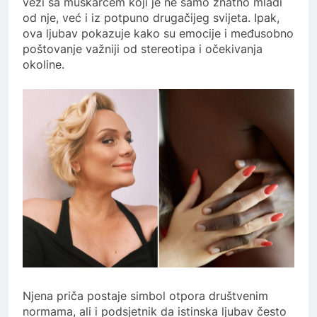
vezi sa muškarcem koji je ne samo znatno mlađi
od nje, već i iz potpuno drugačijeg svijeta. Ipak,
ova ljubav pokazuje kako su emocije i međusobno
poštovanje važniji od stereotipa i očekivanja
okoline.
Njena priča postaje simbol otpora društvenim
normama, ali i podsjetnik da istinska ljubav često