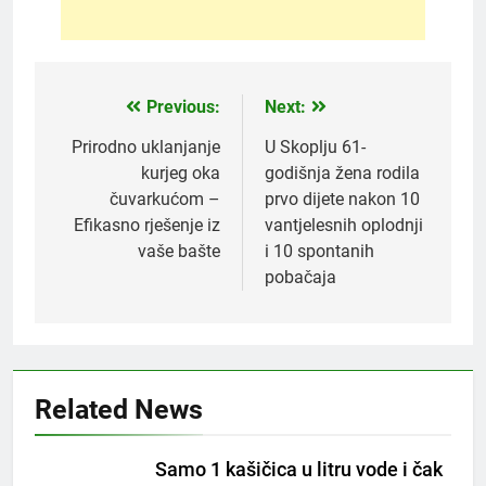
Previous:
Next:
Post
navigation
Prirodno uklanjanje
U Skoplju 61-
kurjeg oka
godišnja žena rodila
čuvarkućom –
prvo dijete nakon 10
Efikasno rješenje iz
vantjelesnih oplodnji
vaše bašte
i 10 spontanih
pobačaja
5
Čaj od lovora i cimeta – prirodni
napitak za svakodnevnu rutinu
OSTALO
Related News
6
Samo 1 kašičica u litru vode i čak
ČISTAČ JETRE: Uzmite gutljaj