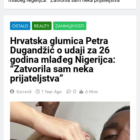
mlađeg Nigerijca: “Zatvorila sam neka prijateljstva”
OSTALO
REALITY
ZANIMLJIVOSTI
Hrvatska glumica Petra
Dugandžić o udaji za 26
godina mlađeg Nigerijca:
“Zatvorila sam neka
prijateljstva”
0
Korisnik
1 Year Ago
6 Mins