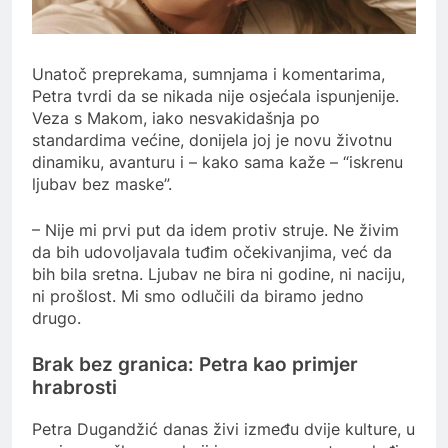
Unatoč preprekama, sumnjama i komentarima,
Petra tvrdi da se nikada nije osjećala ispunjenije.
Veza s Makom, iako nesvakidašnja po
standardima većine, donijela joj je novu životnu
dinamiku, avanturu i – kako sama kaže – “iskrenu
ljubav bez maske”.
– Nije mi prvi put da idem protiv struje. Ne živim
da bih udovoljavala tuđim očekivanjima, već da
bih bila sretna. Ljubav ne bira ni godine, ni naciju,
ni prošlost. Mi smo odlučili da biramo jedno
drugo.
Brak bez granica: Petra kao primjer
hrabrosti
Petra Dugandžić danas živi između dvije kulture, u