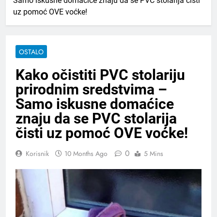
Samo iskusne domaćice znaju da se PVC stolarija čisti
uz pomoć OVE voćke!
OSTALO
Kako očistiti PVC stolariju
prirodnim sredstvima –
Samo iskusne domaćice
znaju da se PVC stolarija
čisti uz pomoć OVE voćke!
0
Korisnik
10 Months Ago
5 Mins