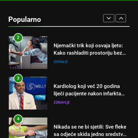
Njemački trik koji osvaja ljeto:
Kako rashladiti prostoriju bez
Popularno
klime i velikih računa za struju!
OSTALO
3
Kardiolog koji već 20 godina
liječi pacijente nakon infarkta
otkrio: Ove 4 jutarnje navike
ZDRAVLJE
nikada ne praktikujem prije 9
sati – mnogi ih rade svakog
4
dana!
Nikada se ne bi sjetili: Sve fleke
sa odjeće skida jedno sredstvo
koje svi imamo u kući
OSTALO
5
Čaj od lovora i cimeta – prirodni
napitak za svakodnevnu rutinu