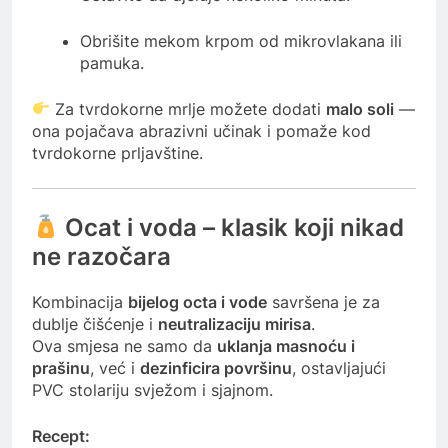
Obrišite mekom krpom od mikrovlakana ili
pamuka.
Za tvrdokorne mrlje možete dodati
malo soli
—
ona pojačava abrazivni učinak i pomaže kod
tvrdokorne prljavštine.
Ocat i voda – klasik koji nikad
ne razočara
Kombinacija
bijelog octa i vode
savršena je za
dublje čišćenje i
neutralizaciju mirisa
.
Ova smjesa ne samo da
uklanja masnoću i
prašinu
, već i
dezinficira površinu
, ostavljajući
PVC stolariju svježom i sjajnom.
Recept: