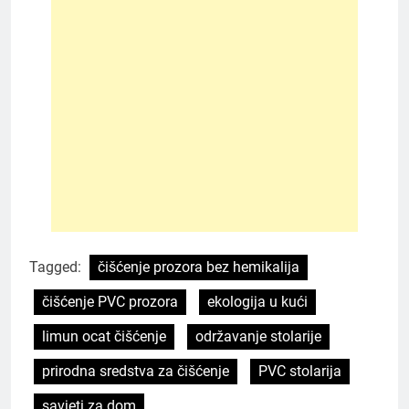
Tagged:
čišćenje prozora bez hemikalija
čišćenje PVC prozora
ekologija u kući
limun ocat čišćenje
održavanje stolarije
prirodna sredstva za čišćenje
PVC stolarija
savjeti za dom