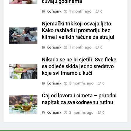
čuvaju godinama
loše varenje
Korisnik
1 month ago
0
7
Tračevi su njihova glavna
Njemački trik koji osvaja ljeto:
preokupacija: Ljudi rođeni u ova
Kako rashladiti prostoriju bez
tri znaka najviše vole ogovarati
OSTALO
klime i velikih računa za struju!
Korisnik
1 month ago
0
8
Piće od smreke – prirodni
Nikada se ne bi sjetili: Sve fleke
napitak koji se često spominje
sa odjeće skida jedno sredstvo
koje svi imamo u kući
kod šećerne bolesti
OSTALO
Korisnik
3 months ago
0
1
Čaj od lovora i cimeta – prirodni
Samo 1 kašičica u litru vode i
napitak za svakodnevnu rutinu
čak će se i “suhi štap”
ukorijeniti! Stari vrtlarski trik koji
Korisnik
3 months ago
0
OSTALO
iskusni baštovani čuvaju
godinama
2