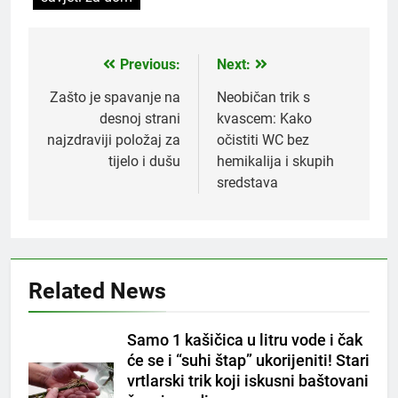
Previous:
Next:
Post
navigation
Zašto je spavanje na
Neobičan trik s
desnoj strani
kvascem: Kako
najzdraviji položaj za
očistiti WC bez
tijelo i dušu
hemikalija i skupih
sredstava
5
Čaj od lovora i cimeta – prirodni
napitak za svakodnevnu rutinu
OSTALO
Related News
6
Samo 1 kašičica u litru vode i čak
ČISTAČ JETRE: Uzmite gutljaj
će se i “suhi štap” ukorijeniti! Stari
na prazan stomak i crijeva će
vrtlarski trik koji iskusni baštovani
raditi kao sat, zaboravit ćete na
OSTALO