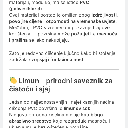
materijali, među kojima se ističe
PVC
(polivinilhlorid)
.
Ovaj materijal postao je omiljen zbog
izdržljivosti,
povoljne cijene
i
otpornosti na vremenske uvjete
.
Međutim, i PVC s vremenom pokazuje tragove
korištenja — površina može
požutjeti
, a
masnoća
i prašina
se lako nakupljaju.
Zato je redovno čišćenje ključno kako bi stolarija
zadržala svoj
sjaj i funkcionalnost
.
Limun – prirodni saveznik za
čistoću i sjaj
Jedan od najjednostavnijih i najefikasnijih načina
čišćenja PVC površina je
limunov sok
.
Njegova prirodna kiselina djeluje kao
blago
abrazivno sredstvo
koje razgrađuje masnoću i
uklanja mrlje bez oštećenja površine.