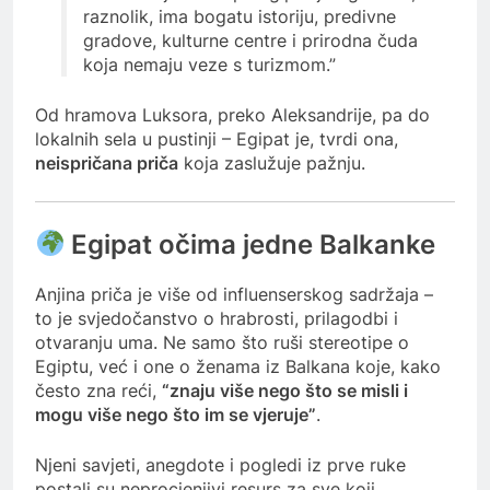
raznolik, ima bogatu istoriju, predivne
gradove, kulturne centre i prirodna čuda
koja nemaju veze s turizmom.”
Od hramova Luksora, preko Aleksandrije, pa do
lokalnih sela u pustinji – Egipat je, tvrdi ona,
neispričana priča
koja zaslužuje pažnju.
Egipat očima jedne Balkanke
Anjina priča je više od influenserskog sadržaja –
to je svjedočanstvo o hrabrosti, prilagodbi i
otvaranju uma. Ne samo što ruši stereotipe o
Egiptu, već i one o ženama iz Balkana koje, kako
često zna reći,
“znaju više nego što se misli i
mogu više nego što im se vjeruje”
.
Njeni savjeti, anegdote i pogledi iz prve ruke
postali su neprocjenjivi resurs za sve koji