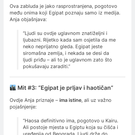
Ova zabluda je jako rasprostranjena, pogotovo
među onima koji Egipat poznaju samo iz medija.
Anja objašnjava:
“Ljudi su ovdje uglavnom znatiželjni i
ljubazni. Rijetko kada sam osjetila da me
neko neprijatno gleda. Egipat jeste
siromašna zemlja, i nekada se desi da
ljudi priđu – ali to je uglavnom zato što
pokušavaju zaraditi.”
Mit #3: “Egipat je prljav i haotičan”
Ovdje Anja priznaje –
ima istine
, ali uz važno
pojašnjenje:
“Haosa definitivno ima, pogotovo u Kairu.
Ali postoje mjesta u Egiptu koja su čišća i
uređenija od Beograda. Ljudi drže do