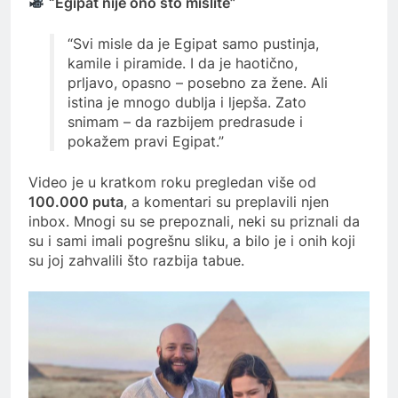
“Egipat nije ono što mislite”
“Svi misle da je Egipat samo pustinja,
kamile i piramide. I da je haotično,
prljavo, opasno – posebno za žene. Ali
istina je mnogo dublja i ljepša. Zato
snimam – da razbijem predrasude i
pokažem pravi Egipat.”
Video je u kratkom roku pregledan više od
100.000 puta
, a komentari su preplavili njen
inbox. Mnogi su se prepoznali, neki su priznali da
su i sami imali pogrešnu sliku, a bilo je i onih koji
su joj zahvalili što razbija tabue.