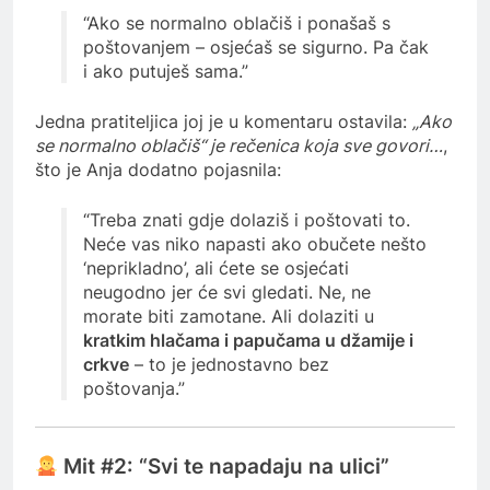
“Ako se normalno oblačiš i ponašaš s
poštovanjem – osjećaš se sigurno. Pa čak
i ako putuješ sama.”
Jedna pratiteljica joj je u komentaru ostavila:
„Ako
se normalno oblačiš“ je rečenica koja sve govori…
,
što je Anja dodatno pojasnila:
“Treba znati gdje dolaziš i poštovati to.
Neće vas niko napasti ako obučete nešto
‘neprikladno’, ali ćete se osjećati
neugodno jer će svi gledati. Ne, ne
morate biti zamotane. Ali dolaziti u
kratkim hlačama i papučama u džamije i
crkve
– to je jednostavno bez
poštovanja.”
Mit #2: “Svi te napadaju na ulici”