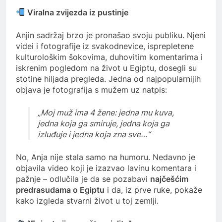
Viralna zvijezda iz pustinje
Anjin sadržaj brzo je pronašao svoju publiku. Njeni
videi i fotografije iz svakodnevice, isprepletene
kulturološkim šokovima, duhovitim komentarima i
iskrenim pogledom na život u Egiptu, dosegli su
stotine hiljada pregleda. Jedna od najpopularnijih
objava je fotografija s mužem uz natpis:
„Moj muž ima 4 žene: jedna mu kuva,
jedna koja ga smiruje, jedna koja ga
izluđuje i jedna koja zna sve…“
No, Anja nije stala samo na humoru. Nedavno je
objavila video koji je izazvao lavinu komentara i
pažnje – odlučila je da se pozabavi
najčešćim
predrasudama o Egiptu
i da, iz prve ruke, pokaže
kako izgleda stvarni život u toj zemlji.