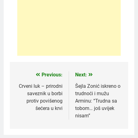
Previous:
Next:
Post
navigation
Crveni luk – prirodni
Šejla Zonić iskreno o
saveznik u borbi
trudnoći i mužu
protiv povišenog
Arminu: “Trudna sa
šećera u krvi
tobom… još uvijek
nisam”
5
Čaj od lovora i cimeta – prirodni
napitak za svakodnevnu rutinu