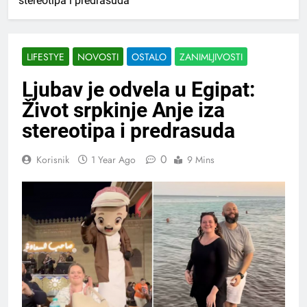
stereotipa i predrasuda
LIFESTYE
NOVOSTI
OSTALO
ZANIMLJIVOSTI
Ljubav je odvela u Egipat:
Život srpkinje Anje iza
stereotipa i predrasuda
0
Korisnik
1 Year Ago
9 Mins