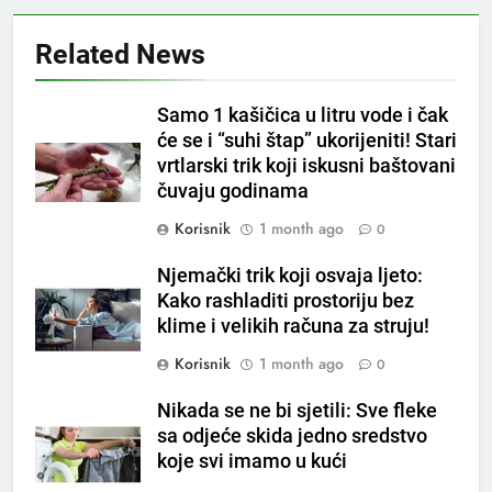
OSTALO
Related News
6
Samo 1 kašičica u litru vode i čak
ČISTAČ JETRE: Uzmite gutljaj
će se i “suhi štap” ukorijeniti! Stari
na prazan stomak i crijeva će
vrtlarski trik koji iskusni baštovani
raditi kao sat, zaboravit ćete na
OSTALO
čuvaju godinama
loše varenje
Korisnik
1 month ago
0
7
Tračevi su njihova glavna
Njemački trik koji osvaja ljeto:
preokupacija: Ljudi rođeni u ova
Kako rashladiti prostoriju bez
tri znaka najviše vole ogovarati
OSTALO
klime i velikih računa za struju!
Korisnik
1 month ago
0
8
Piće od smreke – prirodni
Nikada se ne bi sjetili: Sve fleke
napitak koji se često spominje
sa odjeće skida jedno sredstvo
koje svi imamo u kući
kod šećerne bolesti
OSTALO