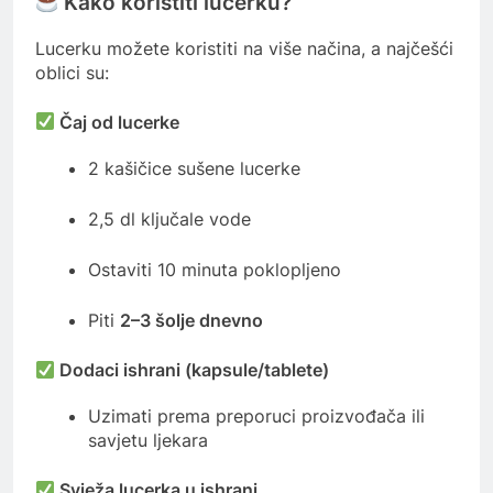
Kako koristiti lucerku?
Lucerku možete koristiti na više načina, a najčešći
oblici su:
Čaj od lucerke
2 kašičice sušene lucerke
2,5 dl ključale vode
Ostaviti 10 minuta poklopljeno
Piti
2–3 šolje dnevno
Dodaci ishrani (kapsule/tablete)
Uzimati prema preporuci proizvođača ili
savjetu ljekara
Svježa lucerka u ishrani