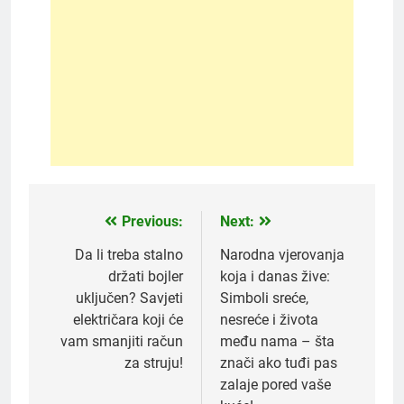
Previous:
Next:
Post
navigation
Da li treba stalno
Narodna vjerovanja
držati bojler
koja i danas žive:
uključen? Savjeti
Simboli sreće,
električara koji će
nesreće i života
vam smanjiti račun
među nama – šta
za struju!
znači ako tuđi pas
zalaje pored vaše