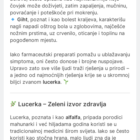
čovjek može doživjeti, zatim zapaljenja, mučninu,
povraćanje i poteškoće pri mokrenju.
Giht
, poznat i kao bolest kraljeva, karakterišu
nagli napadi oštrog bola u zglobovima, najčešće
nožnim prstima, uz crvenilo, oticanje i toplinu na
pogođenom mjestu.
Iako farmaceutski preparati pomažu u ublažavanju
simptoma, oni često donose i brojne nuspojave.
Upravo zato sve više ljudi traži rješenja u prirodi –
a jedno od najmoćnijih rješenja krije se u skromnoj
biljci zvanom
lucerka
.
Lucerka – Zeleni izvor zdravlja
Lucerka, poznata i kao
alfalfa
, pripada porodici
mahunarki i već hiljadama godina koristi se u
tradicionalnoj medicini širom svijeta. Iako se često
koristi kao stočna hrana, malo ljudi zna da je