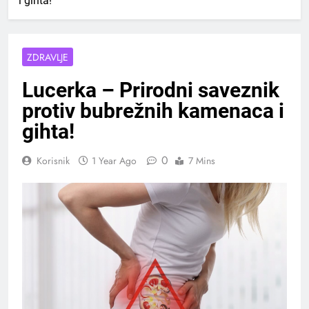
i gihta!
ZDRAVLJE
Lucerka – Prirodni saveznik
protiv bubrežnih kamenaca i
gihta!
0
Korisnik
1 Year Ago
7 Mins