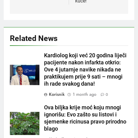
kuće!
5
Related News
Čaj od lovora i cimeta – prirodni
napitak za svakodnevnu rutinu
OSTALO
Kardiolog koji već 20 godina liječi
pacijente nakon infarkta otkrio:
Ove 4 jutarnje navike nikada ne
6
praktikujem prije 9 sati – mnogi
ČISTAČ JETRE: Uzmite gutljaj
ih rade svakog dana!
na prazan stomak i crijeva će
raditi kao sat, zaboravit ćete na
OSTALO
Korisnik
1 month ago
0
loše varenje
Ova biljka krije moć koju mnogi
7
ignorišu: Evo zašto su listovi i
Tračevi su njihova glavna
sjemenke ricinusa pravo prirodno
preokupacija: Ljudi rođeni u ova
blago
tri znaka najviše vole ogovarati
OSTALO