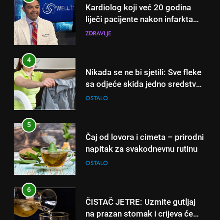
Kardiolog koji već 20 godina
liječi pacijente nakon infarkta
otkrio: Ove 4 jutarnje navike
ZDRAVLJE
nikada ne praktikujem prije 9
sati – mnogi ih rade svakog
4
dana!
Nikada se ne bi sjetili: Sve fleke
sa odjeće skida jedno sredstvo
koje svi imamo u kući
OSTALO
5
Čaj od lovora i cimeta – prirodni
napitak za svakodnevnu rutinu
OSTALO
6
ČISTAČ JETRE: Uzmite gutljaj
5
na prazan stomak i crijeva će