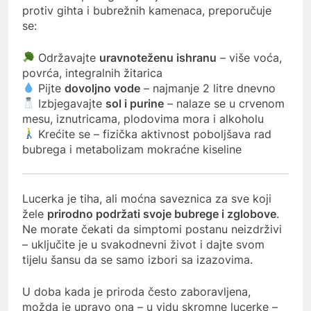
protiv gihta i bubrežnih kamenaca, preporučuje
se:
Održavajte
uravnoteženu ishranu
– više voća,
povrća, integralnih žitarica
Pijte
dovoljno vode
– najmanje 2 litre dnevno
Izbjegavajte
sol i purine
– nalaze se u crvenom
mesu, iznutricama, plodovima mora i alkoholu
Krećite se – fizička aktivnost poboljšava rad
bubrega i metabolizam mokraćne kiseline
Lucerka je tiha, ali moćna saveznica za sve koji
žele
prirodno podržati svoje bubrege i zglobove
.
Ne morate čekati da simptomi postanu neizdrživi
– uključite je u svakodnevni život i dajte svom
tijelu šansu da se samo izbori sa izazovima.
U doba kada je priroda često zaboravljena,
možda je upravo ona – u vidu skromne lucerke –