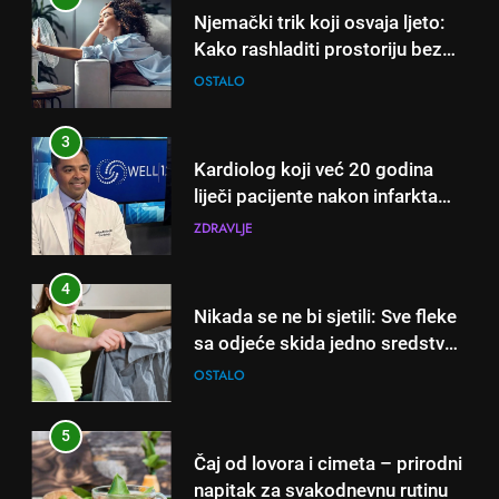
Njemački trik koji osvaja ljeto:
Kako rashladiti prostoriju bez
klime i velikih računa za struju!
OSTALO
3
Kardiolog koji već 20 godina
liječi pacijente nakon infarkta
otkrio: Ove 4 jutarnje navike
ZDRAVLJE
nikada ne praktikujem prije 9
sati – mnogi ih rade svakog
4
dana!
Nikada se ne bi sjetili: Sve fleke
sa odjeće skida jedno sredstvo
koje svi imamo u kući
OSTALO
5
Čaj od lovora i cimeta – prirodni
napitak za svakodnevnu rutinu