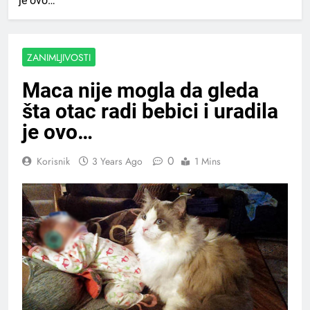
je ovo…
ZANIMLJIVOSTI
Maca nije mogla da gleda
šta otac radi bebici i uradila
je ovo…
0
Korisnik
3 Years Ago
1 Mins