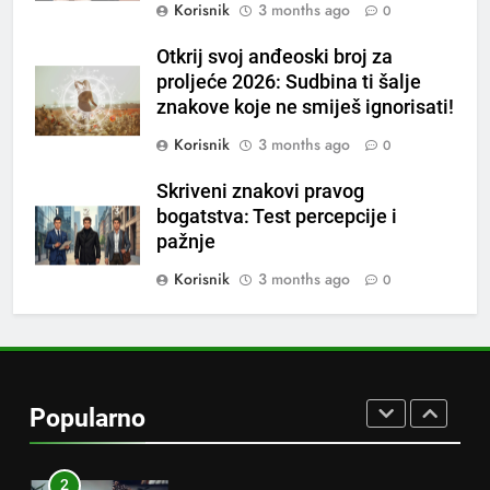
Korisnik
3 months ago
0
loše varenje
7
Otkrij svoj anđeoski broj za
Tračevi su njihova glavna
proljeće 2026: Sudbina ti šalje
preokupacija: Ljudi rođeni u ova
znakove koje ne smiješ ignorisati!
tri znaka najviše vole ogovarati
OSTALO
Korisnik
3 months ago
0
Skriveni znakovi pravog
8
bogatstva: Test percepcije i
Piće od smreke – prirodni
pažnje
napitak koji se često spominje
kod šećerne bolesti
Korisnik
3 months ago
0
OSTALO
1
Samo 1 kašičica u litru vode i
čak će se i “suhi štap”
Popularno
ukorijeniti! Stari vrtlarski trik koji
OSTALO
iskusni baštovani čuvaju
godinama
2