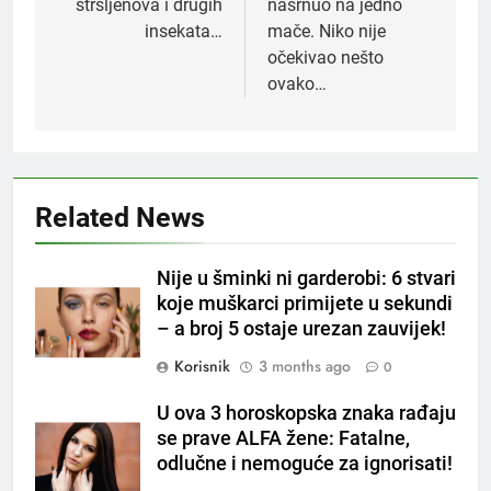
stršljenova i drugih
nasrnuo na jedno
insekata…
mače. Niko nije
očekivao nešto
ovako…
Related News
5
Nije u šminki ni garderobi: 6 stvari
Čaj od lovora i cimeta – prirodni
koje muškarci primijete u sekundi
napitak za svakodnevnu rutinu
– a broj 5 ostaje urezan zauvijek!
OSTALO
Korisnik
3 months ago
0
6
U ova 3 horoskopska znaka rađaju
ČISTAČ JETRE: Uzmite gutljaj
se prave ALFA žene: Fatalne,
na prazan stomak i crijeva će
odlučne i nemoguće za ignorisati!
raditi kao sat, zaboravit ćete na
OSTALO