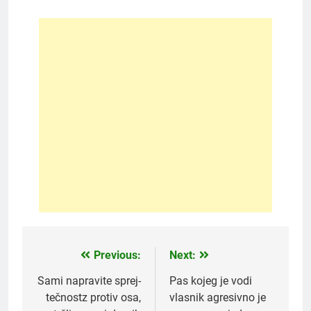
Previous:
Next:
Post
navigation
Sami napravite sprej-
Pas kojeg je vodi
tečnostz protiv osa,
vlasnik agresivno je