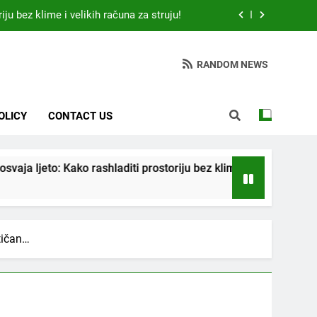
iju bez klime i velikih računa za struju!
 otkrio: Ove 4 jutarnje navike nikada ne
ije 9 sati – mnogi ih rade svakog dana!
RANDOM NEWS
da jedno sredstvo koje svi imamo u kući
tari vrtlarski trik koji iskusni baštovani
OLICY
CONTACT US
čuvaju godinama
iju bez klime i velikih računa za struju!
 rashladiti prostoriju bez klime i velikih računa za struju!
 otkrio: Ove 4 jutarnje navike nikada ne
ije 9 sati – mnogi ih rade svakog dana!
da jedno sredstvo koje svi imamo u kući
stičan…