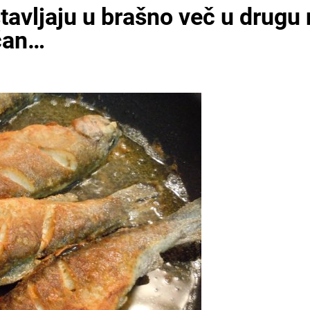
stavljaju u brašno več u drugu
ičan…