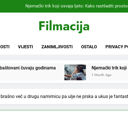
Njemački trik koji osvaja ljeto: Kako rashladiti prostor
Kardiolog koji već 20 godina liječi pacijente nakon infarkta
Filmacija
praktikujem pr
Nikada se ne bi sjetili: Sve fleke sa odjeće ski
Samo 1 kašičica u litru vode i čak će se i “suhi štap” ukorijeniti! S
OSTI
VIJESTI
ZANIMLJIVOSTI
OSTALO
PRIVACY P
Njemački trik koji osvaja ljeto: Kako rashladiti prostor
ju godinama
Njemački trik koji osvaja ljeto: Kako
Kardiolog koji već 20 godina liječi pacijente nakon infarkta
praktikujem pr
1 Month Ago
Nikada se ne bi sjetili: Sve fleke sa odjeće ski
 u brašno več u drugu namirnicu pa ulje ne prska a ukus je fanta