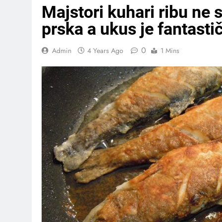
Majstori kuhari ribu ne 
prska a ukus je fantast
0
Admin
4 Years Ago
1 Mins