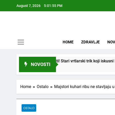
Skip
August 7, 2026
5:01:56 PM
to
content
HOME
ZDRAVLJE
NOV
tap” ukorijeniti! Stari vrtlarski trik koji iskusni baštovani čuva
NOVOSTI
Home
Ostalo
Majstori kuhari ribu ne stavljaju
OSTALO