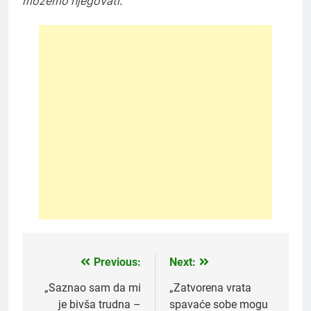
možemo njegovati.“
Previous:
Next:
Post
navigation
„Saznao sam da mi
„Zatvorena vrata
je bivša trudna –
spavaće sobe mogu