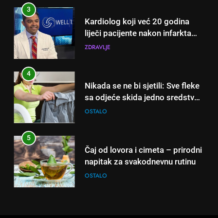
ZDRAVLJE
5
nikada ne praktikujem prije 9
Čaj od lovora i cimeta – prirodni
sati – mnogi ih rade svakog
napitak za svakodnevnu rutinu
4
dana!
Nikada se ne bi sjetili: Sve fleke
OSTALO
sa odjeće skida jedno sredstvo
koje svi imamo u kući
OSTALO
6
ČISTAČ JETRE: Uzmite gutljaj
na prazan stomak i crijeva će
5
raditi kao sat, zaboravit ćete na
Čaj od lovora i cimeta – prirodni
OSTALO
loše varenje
napitak za svakodnevnu rutinu
OSTALO
7
Tračevi su njihova glavna
preokupacija: Ljudi rođeni u ova
6
tri znaka najviše vole ogovarati
ČISTAČ JETRE: Uzmite gutljaj
OSTALO
na prazan stomak i crijeva će
raditi kao sat, zaboravit ćete na
OSTALO
8
loše varenje
Piće od smreke – prirodni