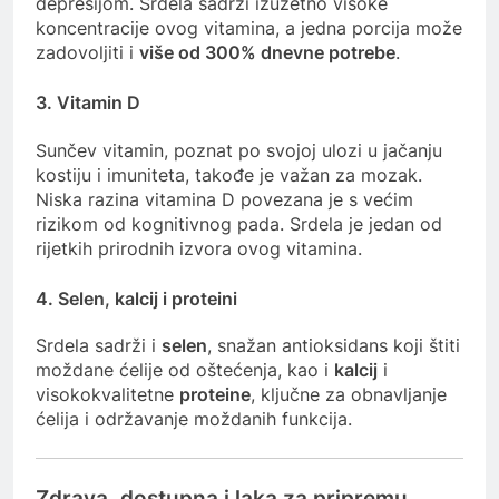
depresijom. Srdela sadrži izuzetno visoke
koncentracije ovog vitamina, a jedna porcija može
zadovoljiti i
više od 300% dnevne potrebe
.
3.
Vitamin D
Sunčev vitamin, poznat po svojoj ulozi u jačanju
kostiju i imuniteta, takođe je važan za mozak.
Niska razina vitamina D povezana je s većim
rizikom od kognitivnog pada. Srdela je jedan od
rijetkih prirodnih izvora ovog vitamina.
4.
Selen, kalcij i proteini
Srdela sadrži i
selen
, snažan antioksidans koji štiti
moždane ćelije od oštećenja, kao i
kalcij
i
visokokvalitetne
proteine
, ključne za obnavljanje
ćelija i održavanje moždanih funkcija.
Zdrava, dostupna i laka za pripremu