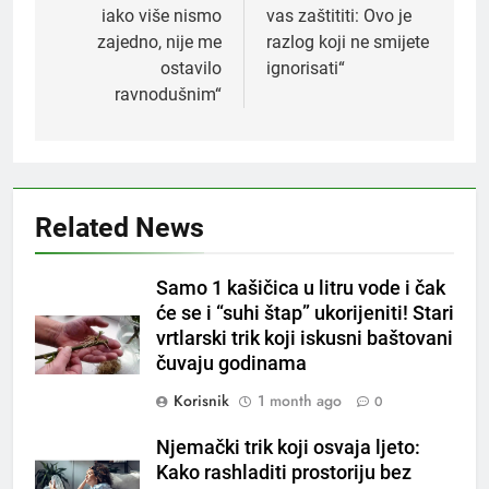
iako više nismo
vas zaštititi: Ovo je
zajedno, nije me
razlog koji ne smijete
ostavilo
ignorisati“
ravnodušnim“
5
Čaj od lovora i cimeta – prirodni
napitak za svakodnevnu rutinu
Related News
OSTALO
Samo 1 kašičica u litru vode i čak
6
će se i “suhi štap” ukorijeniti! Stari
ČISTAČ JETRE: Uzmite gutljaj
vrtlarski trik koji iskusni baštovani
na prazan stomak i crijeva će
čuvaju godinama
raditi kao sat, zaboravit ćete na
OSTALO
loše varenje
Korisnik
1 month ago
0
7
Njemački trik koji osvaja ljeto:
Tračevi su njihova glavna
Kako rashladiti prostoriju bez
preokupacija: Ljudi rođeni u ova