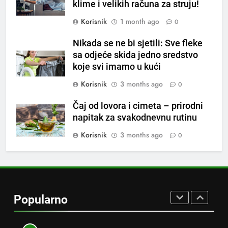
klime i velikih računa za struju!
tri znaka najviše vole ogovarati
OSTALO
Korisnik
1 month ago
0
8
Nikada se ne bi sjetili: Sve fleke
Piće od smreke – prirodni
sa odjeće skida jedno sredstvo
napitak koji se često spominje
koje svi imamo u kući
kod šećerne bolesti
OSTALO
Korisnik
3 months ago
0
Čaj od lovora i cimeta – prirodni
1
napitak za svakodnevnu rutinu
Samo 1 kašičica u litru vode i
čak će se i “suhi štap”
Korisnik
3 months ago
0
ukorijeniti! Stari vrtlarski trik koji
OSTALO
iskusni baštovani čuvaju
godinama
2
Njemački trik koji osvaja ljeto:
Popularno
Kako rashladiti prostoriju bez
klime i velikih računa za struju!
OSTALO