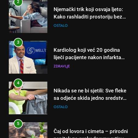
3
Kardiolog koji već 20 godina
liječi pacijente nakon infarkta
otkrio: Ove 4 jutarnje navike
ZDRAVLJE
nikada ne praktikujem prije 9
sati – mnogi ih rade svakog
4
dana!
Nikada se ne bi sjetili: Sve fleke
sa odjeće skida jedno sredstvo
koje svi imamo u kući
OSTALO
5
Čaj od lovora i cimeta – prirodni
napitak za svakodnevnu rutinu
OSTALO
6