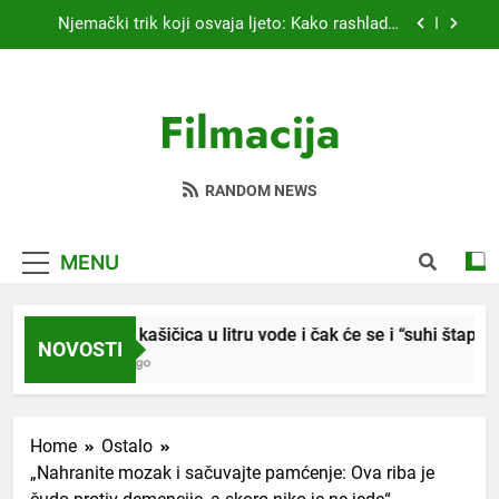
Skip
Kardiolog koji već 20 godina liječi pacijente
to
nakon infarkta otkrio: Ove 4 jutarnje navike
nikada ne praktikujem prije 9 sati – mnogi ih rade
content
Nikada se ne bi sjetili: Sve fleke sa odjeće skida
svakog dana!
jedno sredstvo koje svi imamo u kući
Filmacija
Samo 1 kašičica u litru vode i čak će se i “suhi
štap” ukorijeniti! Stari vrtlarski trik koji iskusni
baštovani čuvaju godinama
Njemački trik koji osvaja ljeto: Kako rashladiti
RANDOM NEWS
prostoriju bez klime i velikih računa za struju!
Kardiolog koji već 20 godina liječi pacijente
nakon infarkta otkrio: Ove 4 jutarnje navike
nikada ne praktikujem prije 9 sati – mnogi ih rade
MENU
Nikada se ne bi sjetili: Sve fleke sa odjeće skida
svakog dana!
jedno sredstvo koje svi imamo u kući
Samo 1 kašičica u litru vode i čak će se i “suhi štap” ukorij
NOVOSTI
1 Month Ago
Home
Ostalo
„Nahranite mozak i sačuvajte pamćenje: Ova riba je