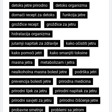
detoks jetre prirodno
detoks organizma
domaći recept za detoks
funkcija jetre
grožđice recept
grožđice za jetru
hidratacija organizma
jutarnji napitak za zdravlje
kako očistiti jetru
kako pomoći jetri
kako smanjiti toksine
masna jetra
metabolizam i jetra
nealkoholna masna bolest jetre
podrška jetri
prevencija bolesti jetre
prirodna medicina
prirodni lijek za jetru
prirodni napitak za jetru
prirodni savjeti za jetru
prirodno čišćenje jetre
probavne smetnje
problemi sa jetrom