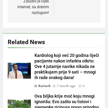
Zaludio je cijeli
internet, sa dobrim
razlogom!
5
Related News
Čaj od lovora i cimeta – prirodni
napitak za svakodnevnu rutinu
OSTALO
Kardiolog koji već 20 godina liječi
pacijente nakon infarkta otkrio:
Ove 4 jutarnje navike nikada ne
6
praktikujem prije 9 sati – mnogi
ČISTAČ JETRE: Uzmite gutljaj
ih rade svakog dana!
na prazan stomak i crijeva će
raditi kao sat, zaboravit ćete na
OSTALO
Korisnik
1 month ago
0
loše varenje
Ova biljka krije moć koju mnogi
7
ignorišu: Evo zašto su listovi i
Tračevi su njihova glavna
sjemenke ricinusa pravo prirodno