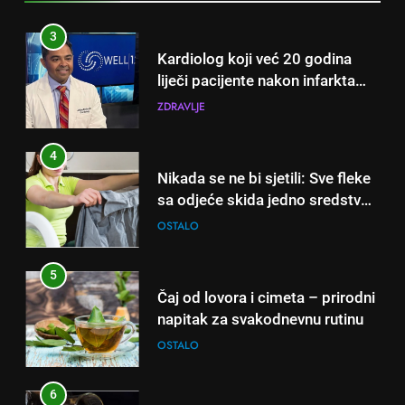
3
Kardiolog koji već 20 godina
liječi pacijente nakon infarkta
otkrio: Ove 4 jutarnje navike
ZDRAVLJE
nikada ne praktikujem prije 9
sati – mnogi ih rade svakog
4
dana!
Nikada se ne bi sjetili: Sve fleke
sa odjeće skida jedno sredstvo
koje svi imamo u kući
OSTALO
5
Čaj od lovora i cimeta – prirodni
napitak za svakodnevnu rutinu
OSTALO
6