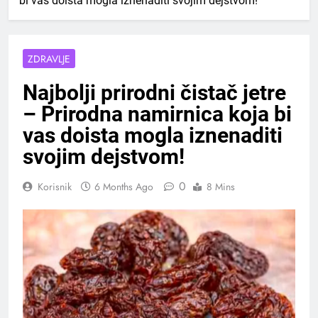
bi vas doista mogla iznenaditi svojim dejstvom!
ZDRAVLJE
Najbolji prirodni čistač jetre
– Prirodna namirnica koja bi
vas doista mogla iznenaditi
svojim dejstvom!
0
Korisnik
6 Months Ago
8 Mins