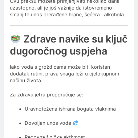
Ovu praksu možete primjenjivati nekoliko dana
uzastopno, ali je još važnije da istovremeno
smanjite unos prerađene hrane, šećera i alkohola.
Zdrave navike su ključ
dugoročnog uspjeha
Iako voda s grožđicama može biti koristan
dodatak rutini, prava snaga leži u cjelokupnom
načinu života.
Za zdravu jetru preporučuje se:
Uravnotežena ishrana bogata vlaknima
Dovoljan unos vode
Redovna fizička aktivnost