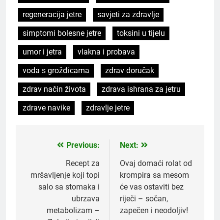
regeneracija jetre
savjeti za zdravlje
simptomi bolesne jetre
toksini u tijelu
umor i jetra
vlakna i probava
voda s grožđicama
zdrav doručak
zdrav način života
zdrava ishrana za jetru
zdrave navike
zdravlje jetre
Previous:
Next:
Post
navigation
Recept za
Ovaj domaći rolat od
mršavljenje koji topi
krompira sa mesom
salo sa stomaka i
će vas ostaviti bez
ubrzava
riječi – sočan,
metabolizam –
zapečen i neodoljiv!