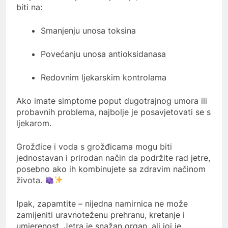
biti na:
Smanjenju unosa toksina
Povećanju unosa antioksidanasa
Redovnim ljekarskim kontrolama
Ako imate simptome poput dugotrajnog umora ili
probavnih problema, najbolje je posavjetovati se s
ljekarom.
Grožđice i voda s grožđicama mogu biti
jednostavan i prirodan način da podržite rad jetre,
posebno ako ih kombinujete sa zdravim načinom
života.
Ipak, zapamtite – nijedna namirnica ne može
zamijeniti uravnoteženu prehranu, kretanje i
umjerenost. Jetra je snažan organ, ali joj je