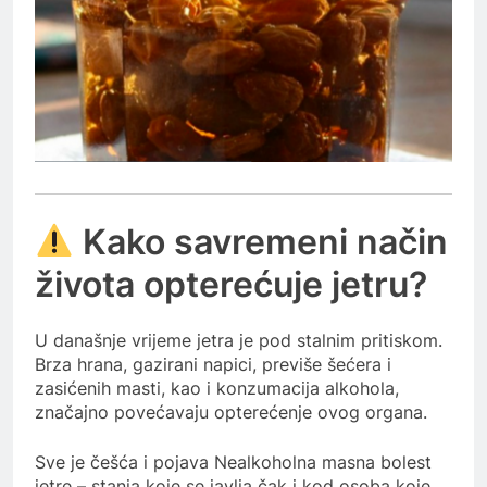
Kako savremeni način
života opterećuje jetru?
U današnje vrijeme jetra je pod stalnim pritiskom.
Brza hrana, gazirani napici, previše šećera i
zasićenih masti, kao i konzumacija alkohola,
značajno povećavaju opterećenje ovog organa.
Sve je češća i pojava
Nealkoholna masna bolest
jetre
– stanja koje se javlja čak i kod osoba koje