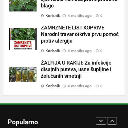
preokupacija: Ljudi rođeni u ova
blago
tri znaka najviše vole ogovarati
OSTALO
Korisnik
4 months ago
0
8
ZAMRZNETE LIST KOPRIVE
Piće od smreke – prirodni
Narodni travar otkriva prvu pomoć
napitak koji se često spominje
protiv alergija
kod šećerne bolesti
OSTALO
Korisnik
4 months ago
0
ŽALFIJA U RAKIJI: Za infekcije
1
disajnih puteva, usne šupljine i
Samo 1 kašičica u litru vode i
želučanih smetnji
čak će se i “suhi štap”
ukorijeniti! Stari vrtlarski trik koji
Korisnik
4 months ago
0
OSTALO
iskusni baštovani čuvaju
godinama
2
Njemački trik koji osvaja ljeto:
Kako rashladiti prostoriju bez
Popularno
klime i velikih računa za struju!
OSTALO