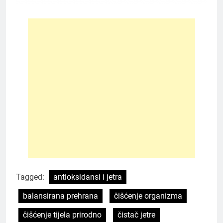
Tagged:
antioksidansi i jetra
balansirana prehrana
čišćenje organizma
čišćenje tijela prirodno
čistač jetre