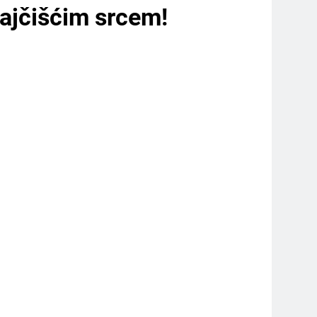
najčišćim srcem!