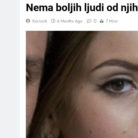
Nema boljih ljudi od nj
0
Korisnik
6 Months Ago
7 Mins