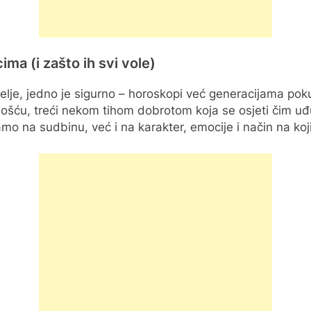
ima (i zašto ih svi vole)
natiželje, jedno je sigurno – horoskopi već generacijama po
čnošću, treći nekom tihom dobrotom koja se osjeti čim uđ
amo na sudbinu, već i na karakter, emocije i način na k