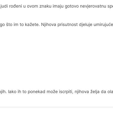
 Ljudi rođeni u ovom znaku imaju gotovo nevjerovatnu s
go što im to kažete. Njihova prisutnost djeluje umirujuće
ih. Iako ih to ponekad može iscrpiti, njihova želja da ola