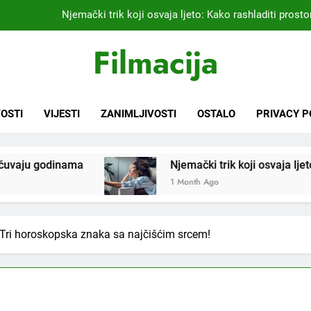
Kardiolog koji već 20 godina liječi pacijente nakon infarkta
praktikujem pr
Nikada se ne bi sjetili: Sve fleke sa odjeće ski
Filmacija
Samo 1 kašičica u litru vode i čak će se i “suhi štap” ukorijeniti! S
Njemački trik koji osvaja ljeto: Kako rashladiti prostor
OSTI
VIJESTI
ZANIMLJIVOSTI
OSTALO
PRIVACY P
Kardiolog koji već 20 godina liječi pacijente nakon infarkta
praktikujem pr
Njemački trik koji osvaja ljeto: Kako rashladiti prostorij
Nikada se ne bi sjetili: Sve fleke sa odjeće ski
1 Month Ago
– Tri horoskopska znaka sa najčišćim srcem!