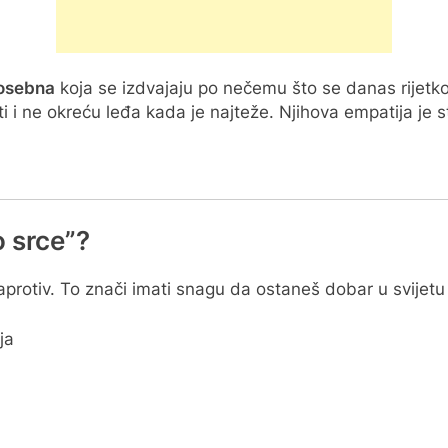
posebna
koja se izdvajaju po nečemu što se danas rijetk
 i ne okreću leđa kada je najteže. Njihova empatija je st
o srce”?
 Naprotiv. To znači imati snagu da ostaneš dobar u svijetu 
ja