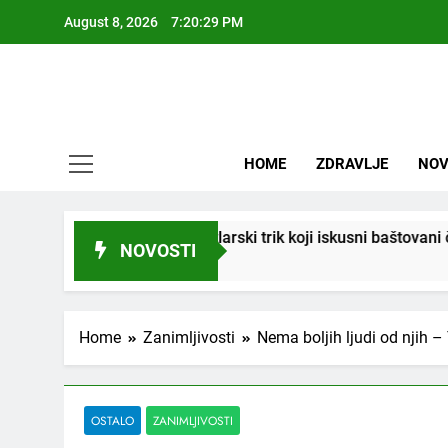
Skip
August 8, 2026
7:20:30 PM
to
content
HOME
ZDRAVLJE
NOV
ri vrtlarski trik koji iskusni baštovani čuvaju godinama
NOVOSTI
Home
Zanimljivosti
Nema boljih ljudi od njih 
OSTALO
ZANIMLJIVOSTI