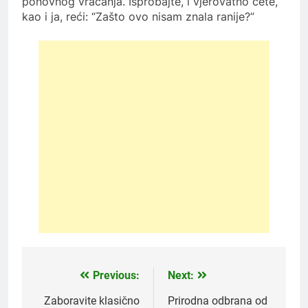
ponovnog vraćanja. Isprobajte, i vjerovatno ćete,
kao i ja, reći: “Zašto ovo nisam znala ranije?”
Previous:
Next:
Post
navigation
Zaboravite klasično
Prirodna odbrana od