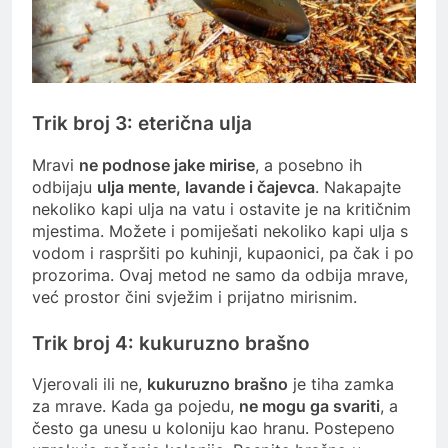
Trik broj 3: eterična ulja
Mravi
ne podnose jake mirise
, a posebno ih
odbijaju
ulja mente, lavande i čajevca
. Nakapajte
nekoliko kapi ulja na vatu i ostavite je na kritičnim
mjestima. Možete i pomiješati nekoliko kapi ulja s
vodom i raspršiti po kuhinji, kupaonici, pa čak i po
prozorima. Ovaj metod ne samo da odbija mrave,
već prostor čini svježim i prijatno mirisnim.
Trik broj 4: kukuruzno brašno
Vjerovali ili ne,
kukuruzno brašno
je tiha zamka
za mrave. Kada ga pojedu,
ne mogu ga svariti
, a
često ga unesu u koloniju kao hranu. Postepeno