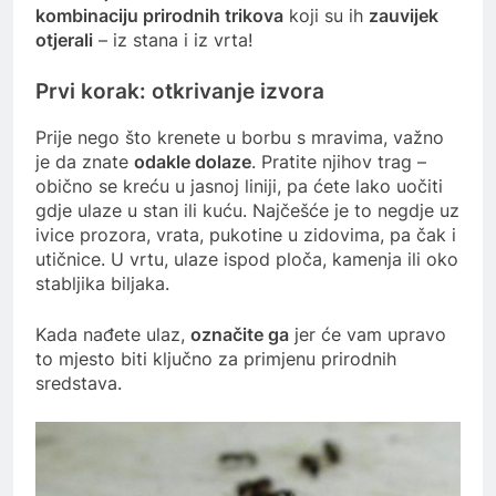
kombinaciju prirodnih trikova
koji su ih
zauvijek
otjerali
– iz stana i iz vrta!
Prvi korak: otkrivanje izvora
Prije nego što krenete u borbu s mravima, važno
je da znate
odakle dolaze
. Pratite njihov trag –
obično se kreću u jasnoj liniji, pa ćete lako uočiti
gdje ulaze u stan ili kuću. Najčešće je to negdje uz
ivice prozora, vrata, pukotine u zidovima, pa čak i
utičnice. U vrtu, ulaze ispod ploča, kamenja ili oko
stabljika biljaka.
Kada nađete ulaz,
označite ga
jer će vam upravo
to mjesto biti ključno za primjenu prirodnih
sredstava.