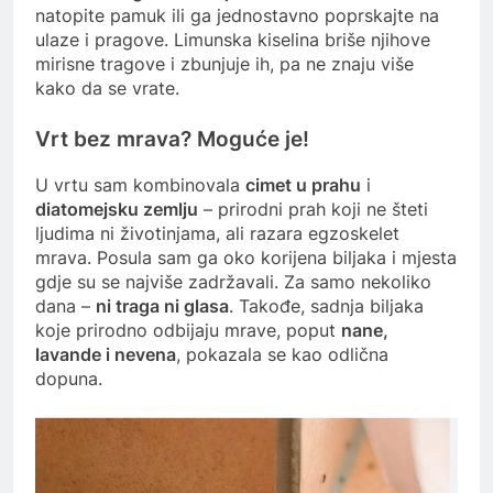
natopite pamuk ili ga jednostavno poprskajte na
ulaze i pragove. Limunska kiselina briše njihove
mirisne tragove i zbunjuje ih, pa ne znaju više
kako da se vrate.
Vrt bez mrava? Moguće je!
U vrtu sam kombinovala
cimet u prahu
i
diatomejsku zemlju
– prirodni prah koji ne šteti
ljudima ni životinjama, ali razara egzoskelet
mrava. Posula sam ga oko korijena biljaka i mjesta
gdje su se najviše zadržavali. Za samo nekoliko
dana –
ni traga ni glasa
. Takođe, sadnja biljaka
koje prirodno odbijaju mrave, poput
nane,
lavande i nevena
, pokazala se kao odlična
dopuna.