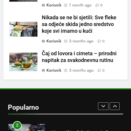
Korisnik
1 month ago
0
8
Piće od smreke – prirodni
Nikada se ne bi sjetili: Sve fleke
napitak koji se često spominje
sa odjeće skida jedno sredstvo
koje svi imamo u kući
kod šećerne bolesti
OSTALO
Korisnik
3 months ago
0
1
Čaj od lovora i cimeta – prirodni
Samo 1 kašičica u litru vode i
napitak za svakodnevnu rutinu
čak će se i “suhi štap”
ukorijeniti! Stari vrtlarski trik koji
Korisnik
3 months ago
0
OSTALO
iskusni baštovani čuvaju
godinama
2
Njemački trik koji osvaja ljeto:
Kako rashladiti prostoriju bez
Popularno
klime i velikih računa za struju!
OSTALO
3