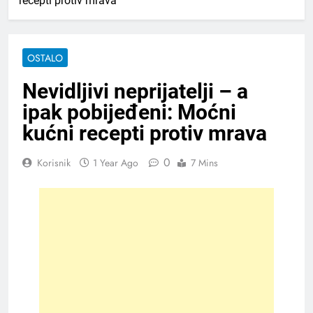
recepti protiv mrava
OSTALO
Nevidljivi neprijatelji – a
ipak pobijeđeni: Moćni
kućni recepti protiv mrava
0
Korisnik
1 Year Ago
7 Mins