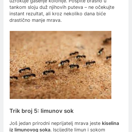
uzrokuje gašenje kolonije. Pospite brašno u
tankom sloju duž njihovih puteva – ne očekujte
instant rezultat, ali kroz nekoliko dana biće
drastično manje mrava.
Trik broj 5: limunov sok
Još jedan prirodni neprijatelj mrava jeste
kiselina
iz limunovog soka
. Iscijedite limun i sokom