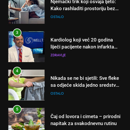
Kardiolog koji već 20 godina
liječi pacijente nakon infarkta
otkrio: Ove 4 jutarnje navike
ZDRAVLJE
nikada ne praktikujem prije 9
sati – mnogi ih rade svakog
4
dana!
Nikada se ne bi sjetili: Sve fleke
sa odjeće skida jedno sredstvo
koje svi imamo u kući
OSTALO
5
Čaj od lovora i cimeta – prirodni
napitak za svakodnevnu rutinu
OSTALO
6
ČISTAČ JETRE: Uzmite gutljaj
5
na prazan stomak i crijeva će
Čaj od lovora i cimeta – prirodni