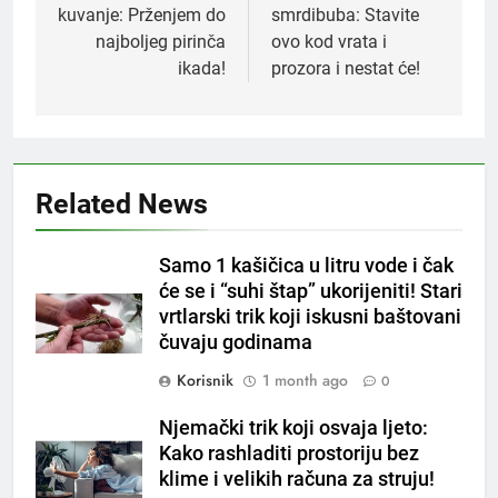
kuvanje: Prženjem do
smrdibuba: Stavite
najboljeg pirinča
ovo kod vrata i
ikada!
prozora i nestat će!
5
Čaj od lovora i cimeta – prirodni
napitak za svakodnevnu rutinu
OSTALO
Related News
6
Samo 1 kašičica u litru vode i čak
ČISTAČ JETRE: Uzmite gutljaj
će se i “suhi štap” ukorijeniti! Stari
na prazan stomak i crijeva će
vrtlarski trik koji iskusni baštovani
raditi kao sat, zaboravit ćete na
OSTALO
čuvaju godinama
loše varenje
Korisnik
1 month ago
0
7
Tračevi su njihova glavna
Njemački trik koji osvaja ljeto:
preokupacija: Ljudi rođeni u ova
Kako rashladiti prostoriju bez
tri znaka najviše vole ogovarati
OSTALO
klime i velikih računa za struju!