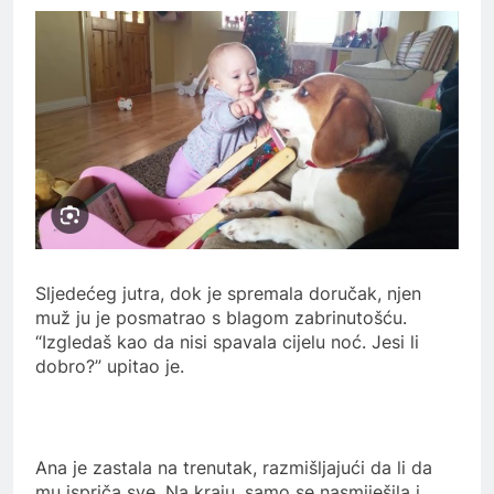
Sljedećeg jutra, dok je spremala doručak, njen
muž ju je posmatrao s blagom zabrinutošću.
“Izgledaš kao da nisi spavala cijelu noć. Jesi li
dobro?” upitao je.
Ana je zastala na trenutak, razmišljajući da li da
mu ispriča sve. Na kraju, samo se nasmiješila i