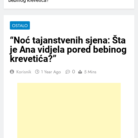
bebinog krevetića?”
OSTALO
“Noć tajanstvenih sjena: Šta
je Ana vidjela pored bebinog
krevetića?”
0
Korisnik
1 Year Ago
5 Mins