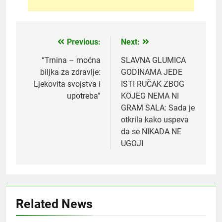
Previous:
Next:
Post
navigation
“Trnina – moćna
SLAVNA GLUMICA
biljka za zdravlje:
GODINAMA JEDE
Ljekovita svojstva i
ISTI RUČAK ZBOG
upotreba”
KOJEG NEMA NI
GRAM SALA: Sada je
otkrila kako uspeva
da se NIKADA NE
UGOJI
5
Čaj od lovora i cimeta – prirodni
napitak za svakodnevnu rutinu
Related News
OSTALO