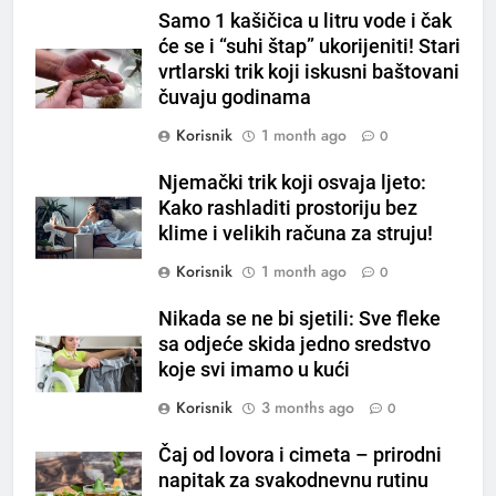
6
Samo 1 kašičica u litru vode i čak
ČISTAČ JETRE: Uzmite gutljaj
će se i “suhi štap” ukorijeniti! Stari
na prazan stomak i crijeva će
vrtlarski trik koji iskusni baštovani
čuvaju godinama
raditi kao sat, zaboravit ćete na
OSTALO
loše varenje
Korisnik
1 month ago
0
7
Njemački trik koji osvaja ljeto:
Tračevi su njihova glavna
Kako rashladiti prostoriju bez
preokupacija: Ljudi rođeni u ova
klime i velikih računa za struju!
tri znaka najviše vole ogovarati
OSTALO
Korisnik
1 month ago
0
8
Nikada se ne bi sjetili: Sve fleke
Piće od smreke – prirodni
sa odjeće skida jedno sredstvo
napitak koji se često spominje
koje svi imamo u kući
kod šećerne bolesti
OSTALO
Korisnik
3 months ago
0
Čaj od lovora i cimeta – prirodni
1
napitak za svakodnevnu rutinu
Samo 1 kašičica u litru vode i