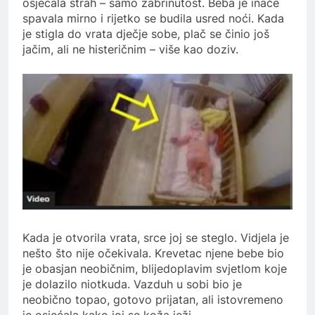
osjećala strah – samo zabrinutost. Beba je inače
spavala mirno i rijetko se budila usred noći. Kada
je stigla do vrata dječje sobe, plač se činio još
jačim, ali ne histeričnim – više kao doziv.
Kada je otvorila vrata, srce joj se steglo. Vidjela je
nešto što nije očekivala. Krevetac njene bebe bio
je obasjan neobičnim, blijedoplavim svjetlom koje
je dolazilo niotkuda. Vazduh u sobi bio je
neobično topao, gotovo prijatan, ali istovremeno