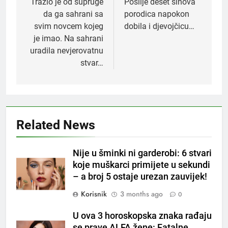
navigation
Tražio je od supruge
Poslije deset sinova
da ga sahrani sa
porodica napokon
svim novcem kojeg
dobila i djevojčicu…
je imao. Na sahrani
uradila nevjerovatnu
stvar…
Related News
5
Nije u šminki ni garderobi: 6 stvari
Čaj od lovora i cimeta – prirodni
koje muškarci primijete u sekundi
napitak za svakodnevnu rutinu
– a broj 5 ostaje urezan zauvijek!
OSTALO
Korisnik
3 months ago
0
6
U ova 3 horoskopska znaka rađaju
ČISTAČ JETRE: Uzmite gutljaj
se prave ALFA žene: Fatalne,