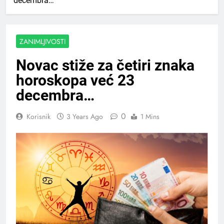
decembra…
ZANIMLJIVOSTI
Novac stiže za četiri znaka
horoskopa već 23
decembra…
0
Korisnik
3 Years Ago
1 Mins