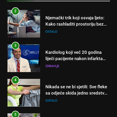
iskusni baštovani čuvaju
godinama
2
Njemački trik koji osvaja ljeto:
Kako rashladiti prostoriju bez
klime i velikih računa za struju!
OSTALO
3
Kardiolog koji već 20 godina
liječi pacijente nakon infarkta
otkrio: Ove 4 jutarnje navike
ZDRAVLJE
nikada ne praktikujem prije 9
sati – mnogi ih rade svakog
4
dana!
Nikada se ne bi sjetili: Sve fleke
sa odjeće skida jedno sredstvo
koje svi imamo u kući
OSTALO
5