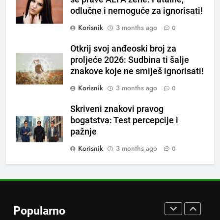
na prazan stomak i crijeva će
odlučne i nemoguće za ignorisati!
raditi kao sat, zaboravit ćete na
OSTALO
Korisnik
3 months ago
0
loše varenje
7
Otkrij svoj anđeoski broj za
Tračevi su njihova glavna
proljeće 2026: Sudbina ti šalje
preokupacija: Ljudi rođeni u ova
znakove koje ne smiješ ignorisati!
tri znaka najviše vole ogovarati
OSTALO
Korisnik
3 months ago
0
Skriveni znakovi pravog
8
bogatstva: Test percepcije i
Piće od smreke – prirodni
pažnje
napitak koji se često spominje
kod šećerne bolesti
Korisnik
3 months ago
0
OSTALO
1
Samo 1 kašičica u litru vode i
čak će se i “suhi štap”
Popularno
ukorijeniti! Stari vrtlarski trik koji
OSTALO