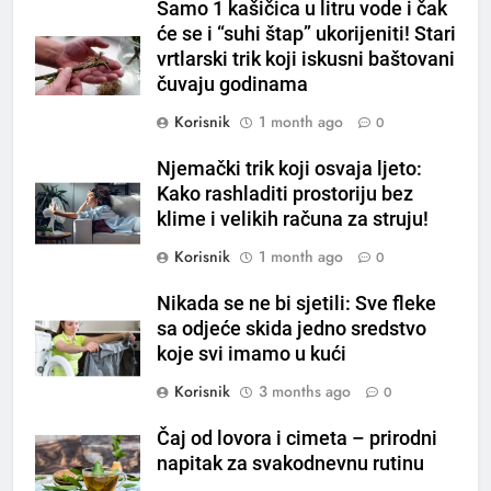
Samo 1 kašičica u litru vode i čak
ČISTAČ JETRE: Uzmite gutljaj
će se i “suhi štap” ukorijeniti! Stari
na prazan stomak i crijeva će
vrtlarski trik koji iskusni baštovani
raditi kao sat, zaboravit ćete na
OSTALO
čuvaju godinama
loše varenje
Korisnik
1 month ago
0
7
Tračevi su njihova glavna
Njemački trik koji osvaja ljeto:
preokupacija: Ljudi rođeni u ova
Kako rashladiti prostoriju bez
tri znaka najviše vole ogovarati
OSTALO
klime i velikih računa za struju!
Korisnik
1 month ago
0
8
Piće od smreke – prirodni
Nikada se ne bi sjetili: Sve fleke
napitak koji se često spominje
sa odjeće skida jedno sredstvo
koje svi imamo u kući
kod šećerne bolesti
OSTALO
Korisnik
3 months ago
0
1
Čaj od lovora i cimeta – prirodni
Samo 1 kašičica u litru vode i
napitak za svakodnevnu rutinu
čak će se i “suhi štap”