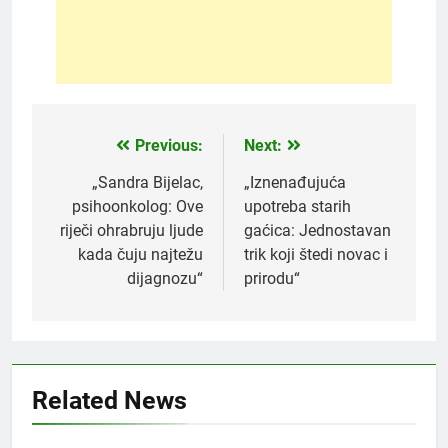
Previous:
Next:
Post
navigation
„Sandra Bijelac,
„Iznenađujuća
psihoonkolog: Ove
upotreba starih
riječi ohrabruju ljude
gaćica: Jednostavan
kada čuju najtežu
trik koji štedi novac i
dijagnozu“
prirodu“
5
Čaj od lovora i cimeta – prirodni
napitak za svakodnevnu rutinu
OSTALO
Related News
6