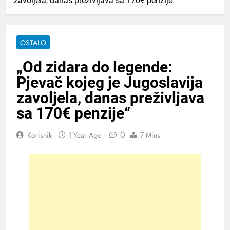
zavoljela, danas preživljava sa 170€ penzije“
OSTALO
„Od zidara do legende:
Pjevač kojeg je Jugoslavija
zavoljela, danas preživljava
sa 170€ penzije“
0
Korisnik
1 Year Ago
7 Mins