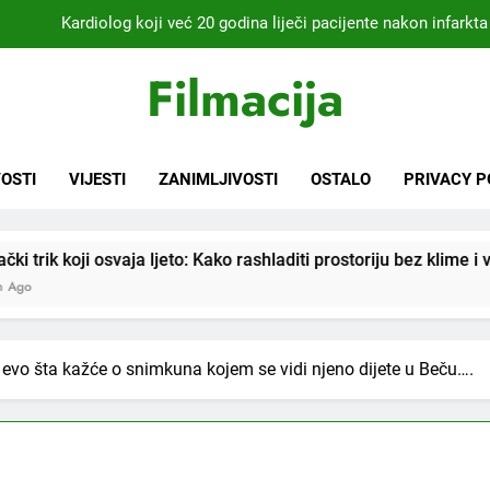
Kardiolog koji već 20 godina liječi pacijente nakon infarkta
praktikujem pr
Nikada se ne bi sjetili: Sve fleke sa odjeće ski
Filmacija
Samo 1 kašičica u litru vode i čak će se i “suhi štap” ukorijeniti! S
Njemački trik koji osvaja ljeto: Kako rashladiti prostor
OSTI
VIJESTI
ZANIMLJIVOSTI
OSTALO
PRIVACY P
Kardiolog koji već 20 godina liječi pacijente nakon infarkta
praktikujem pr
 ljeto: Kako rashladiti prostoriju bez klime i velikih računa za s
Nikada se ne bi sjetili: Sve fleke sa odjeće ski
 evo šta kažće o snimkuna kojem se vidi njeno dijete u Beču….