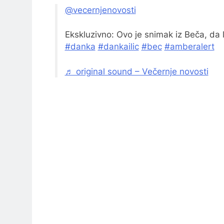
@vecernjenovosti
Ekskluzivno: Ovo je snimak iz Beča, da l
#danka
#dankailic
#bec
#amberalert
♬ original sound – Večernje novosti