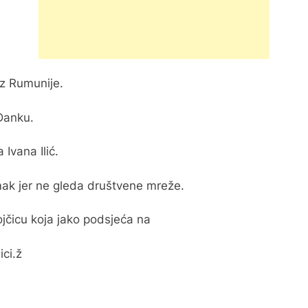
iz Rumunije.
Danku.
Ivana Ilić.
mak jer ne gleda društvene mreže.
vojčicu koja jako podsjeća na
ici.ž