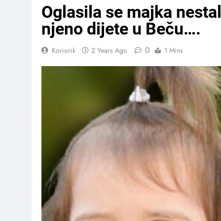
Oglasila se majka nesta
njeno dijete u Beču….
0
Korisnik
2 Years Ago
1 Mins