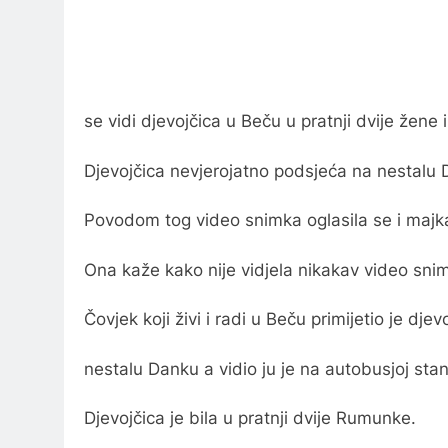
se vidi djevojčica u Beču u pratnji dvije žene 
Djevojčica nevjerojatno podsjeća na nestalu 
Povodom tog video snimka oglasila se i majka 
Ona kaže kako nije vidjela nikakav video sni
Čovjek koji živi i radi u Beču primijetio je dje
nestalu Danku a vidio ju je na autobusjoj stan
Djevojčica je bila u pratnji dvije Rumunke.