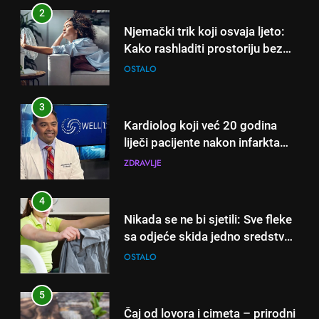
godinama
2
Njemački trik koji osvaja ljeto:
Kako rashladiti prostoriju bez
klime i velikih računa za struju!
OSTALO
3
Kardiolog koji već 20 godina
liječi pacijente nakon infarkta
otkrio: Ove 4 jutarnje navike
ZDRAVLJE
nikada ne praktikujem prije 9
sati – mnogi ih rade svakog
4
dana!
Nikada se ne bi sjetili: Sve fleke
sa odjeće skida jedno sredstvo
koje svi imamo u kući
OSTALO
5
Čaj od lovora i cimeta – prirodni