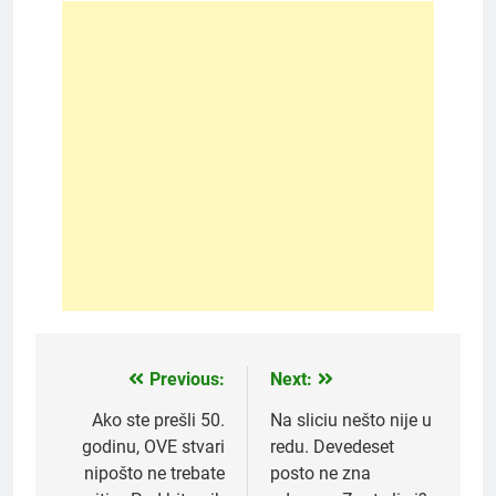
Previous:
Next:
Post
navigation
Ako ste prešli 50.
Na sliciu nešto nije u
godinu, OVE stvari
redu. Devedeset
nipošto ne trebate
posto ne zna