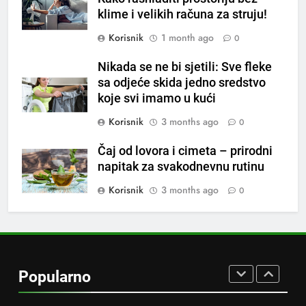
raditi kao sat, zaboravit ćete na
OSTALO
klime i velikih računa za struju!
loše varenje
Korisnik
1 month ago
0
7
Tračevi su njihova glavna
Nikada se ne bi sjetili: Sve fleke
preokupacija: Ljudi rođeni u ova
sa odjeće skida jedno sredstvo
koje svi imamo u kući
tri znaka najviše vole ogovarati
OSTALO
Korisnik
3 months ago
0
8
Čaj od lovora i cimeta – prirodni
Piće od smreke – prirodni
napitak za svakodnevnu rutinu
napitak koji se često spominje
kod šećerne bolesti
Korisnik
3 months ago
0
OSTALO
1
Samo 1 kašičica u litru vode i
čak će se i “suhi štap”
Popularno
ukorijeniti! Stari vrtlarski trik koji
OSTALO
iskusni baštovani čuvaju