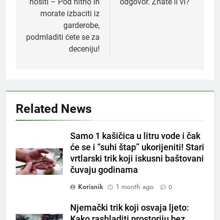
nositi – Pod hitno ih
odgovor. Znate li vi?
morate izbaciti iz
garderobe,
podmladiti ćete se za
deceniju!
Related News
5
Samo 1 kašičica u litru vode i čak
Čaj od lovora i cimeta – prirodni
će se i “suhi štap” ukorijeniti! Stari
napitak za svakodnevnu rutinu
vrtlarski trik koji iskusni baštovani
OSTALO
čuvaju godinama
Korisnik
1 month ago
0
6
ČISTAČ JETRE: Uzmite gutljaj
Njemački trik koji osvaja ljeto:
na prazan stomak i crijeva će
Kako rashladiti prostoriju bez