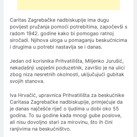
Caritas Zagrebačke nadbiskupije ima dugu
povijest pružanja pomoći potrebitima, započevši s
radom 1942. godine kako bi pomogao ratnoj
siročadi. Njihova uloga u pomaganju beskućnicima
i drugima u potrebi nastavlja se i danas.
Jedan od korisnika Prihvatilišta, Miljenko Jurušić,
nekadašnji uspješni poduzetnik, završio je na ulici
zbog niza nesretnih okolnosti, uključujući gubitak
svojih stanova.
Iva Hrvačić, upravnica Prihvatilišta za beskućnike
Caritasa Zagrebačke nadbiskupije, primjećuje da
je danas najčešće riječ o ljudima u dobi oko 55
godina. To su godine kada mnogi gube poslove,
ali nisu dovoljno stari za mirovinu, što ih čini
ranjivima na beskućništvo.