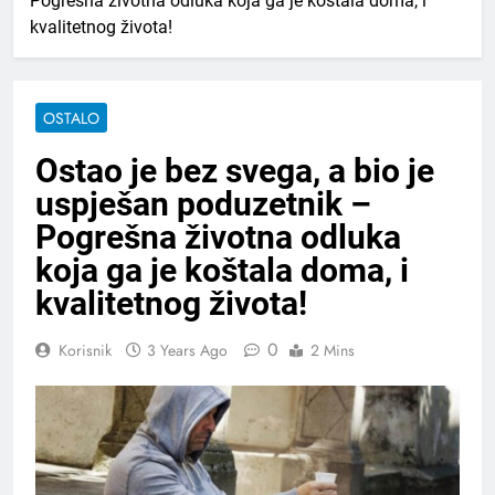
Pogrešna životna odluka koja ga je koštala doma, i
kvalitetnog života!
OSTALO
Ostao je bez svega, a bio je
uspješan poduzetnik –
Pogrešna životna odluka
koja ga je koštala doma, i
kvalitetnog života!
0
Korisnik
3 Years Ago
2 Mins