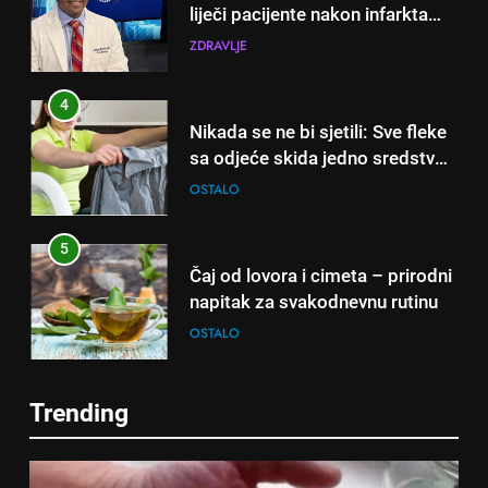
dana!
Nikada se ne bi sjetili: Sve fleke
sa odjeće skida jedno sredstvo
koje svi imamo u kući
OSTALO
5
Čaj od lovora i cimeta – prirodni
napitak za svakodnevnu rutinu
OSTALO
6
ČISTAČ JETRE: Uzmite gutljaj
na prazan stomak i crijeva će
raditi kao sat, zaboravit ćete na
OSTALO
5
loše varenje
Čaj od lovora i cimeta – prirodni
Trending
napitak za svakodnevnu rutinu
7
Tračevi su njihova glavna
OSTALO
preokupacija: Ljudi rođeni u ova