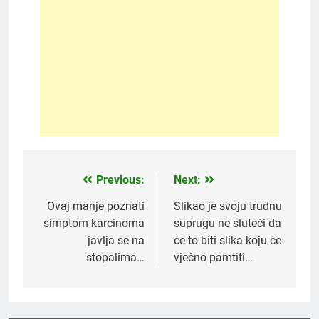
Previous:
Next:
Post
navigation
Ovaj manje poznati
Slikao je svoju trudnu
simptom karcinoma
suprugu ne sluteći da
javlja se na
će to biti slika koju će
stopalima…
vječno pamtiti…
5
Čaj od lovora i cimeta – prirodni