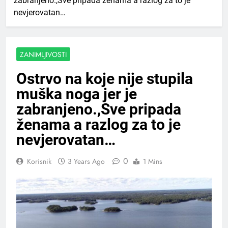
zabranjeno.,Sve pripada ženama a razlog za to je
nevjerovatan…
ZANIMLJIVOSTI
Ostrvo na koje nije stupila
muška noga jer je
zabranjeno.,Sve pripada
ženama a razlog za to je
nevjerovatan…
0
Korisnik
3 Years Ago
1 Mins