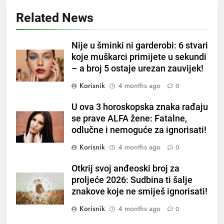
napitak za svakodnevnu rutinu
Related News
OSTALO
Nije u šminki ni garderobi: 6 stvari
6
koje muškarci primijete u sekundi
ČISTAČ JETRE: Uzmite gutljaj
– a broj 5 ostaje urezan zauvijek!
na prazan stomak i crijeva će
Korisnik
4 months ago
0
raditi kao sat, zaboravit ćete na
OSTALO
loše varenje
U ova 3 horoskopska znaka rađaju
7
se prave ALFA žene: Fatalne,
Tračevi su njihova glavna
odlučne i nemoguće za ignorisati!
preokupacija: Ljudi rođeni u ova
Korisnik
4 months ago
0
tri znaka najviše vole ogovarati
OSTALO
Otkrij svoj anđeoski broj za
proljeće 2026: Sudbina ti šalje
8
znakove koje ne smiješ ignorisati!
Piće od smreke – prirodni
napitak koji se često spominje
Korisnik
4 months ago
0
kod šećerne bolesti
OSTALO