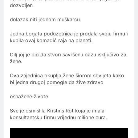
dozvoljen
dolazak niti jednom muškarcu.
Jedna bogata poduzetnica je prodala svoju firmu i
kupila ovaj komadić raja na planeti.
Cilj joj je bio da stvori savršenu oazu isključivo za
žene.
Ova zajednica okuplja žene šiorom sbvijeta kako
bi jedna drugoj pomogle da žive zdravo
osnažene živote.
Sve je osmislila Kristins Rot koja je imala
konsultantsku firmu vrijednu milione eura.