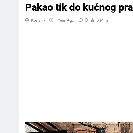
Pakao tik do kućnog pr
0
Korisnik
1 Year Ago
8 Mins