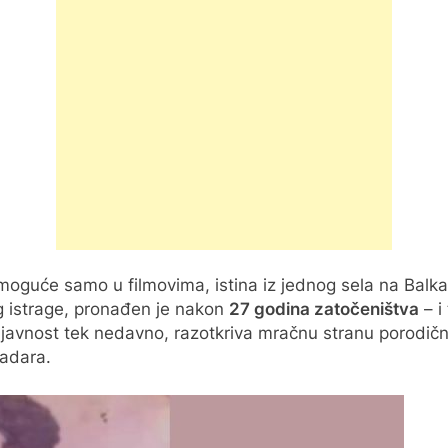
oguće samo u filmovima, istina iz jednog sela na Balkanu š
og istrage, pronađen je nakon
27 godina zatočeništva
– i
ao u javnost tek nedavno, razotkriva mračnu stranu porodi
radara.