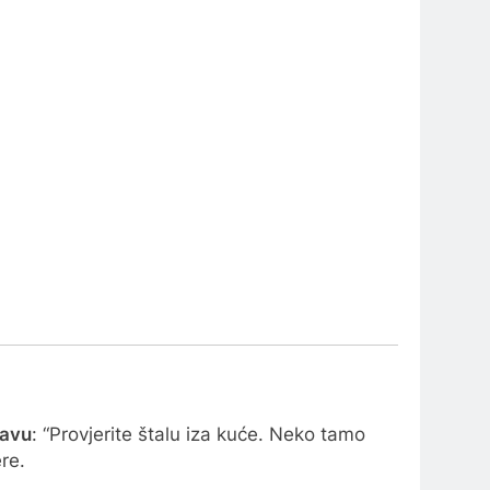
javu
: “Provjerite štalu iza kuće. Neko tamo
ere.