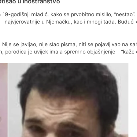
 otišao u inostranstvo
a 19-godišnji mladić, kako se prvobitno mislilo, “nestao”
 – najvjerovatnije u Njemačku, kao i mnogi tada. Budući 
o. Nije se javljao, nije slao pisma, niti se pojavljivao na
 porodica je uvijek imala spremno objašnjenje – “kaže d