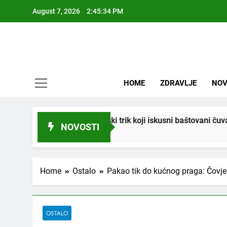
Skip
August 7, 2026
2:45:35 PM
to
content
HOME
ZDRAVLJE
NOV
tari vrtlarski trik koji iskusni baštovani čuvaju godinama
NOVOSTI
Home
Ostalo
Pakao tik do kućnog praga: Čovj
OSTALO