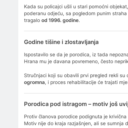
Kada su policajci ušli u stari pomoćni objekat,
poderanu odjeću, sa pogledom punim straha i
tragalo
od 1996. godine
.
Godine tišine i zlostavljanja
Ispostavilo se da je porodica, iz tada nepozna
Hrana mu je davana povremeno, često neprikladn
Stručnjaci koji su obavili prvi pregled rekli s
ogromna
, i proces rehabilitacije će trajati 
Porodica pod istragom – motiv još uvi
Protiv članova porodice podignuta je krivična
Motiv nije do kraja razjašnjen, ali se sumnja 