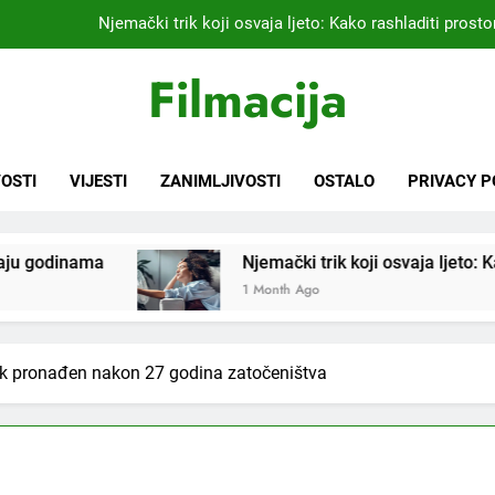
Kardiolog koji već 20 godina liječi pacijente nakon infarkta
praktikujem pr
Nikada se ne bi sjetili: Sve fleke sa odjeće ski
Filmacija
Samo 1 kašičica u litru vode i čak će se i “suhi štap” ukorijeniti! S
Njemački trik koji osvaja ljeto: Kako rashladiti prostor
OSTI
VIJESTI
ZANIMLJIVOSTI
OSTALO
PRIVACY P
Kardiolog koji već 20 godina liječi pacijente nakon infarkta
praktikujem pr
Njemački trik koji osvaja ljeto: Kako rashladiti prostor
Nikada se ne bi sjetili: Sve fleke sa odjeće ski
1 Month Ago
ek pronađen nakon 27 godina zatočeništva