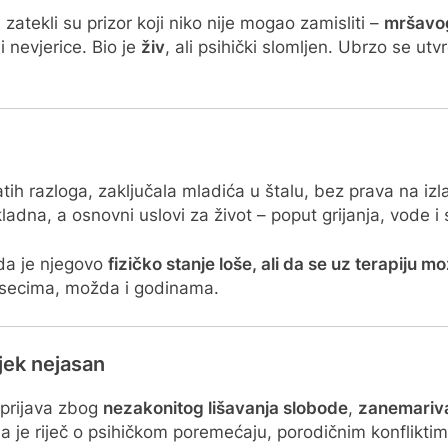
 zatekli su prizor koji niko nije mogao zamisliti –
mršavog
 nevjerice. Bio je
živ
, ali psihički slomljen. Ubrzo se ut
tih razloga, zaključala mladića u štalu, bez prava na iz
a, a osnovni uslovi za život – poput grijanja, vode i sa
u da je njegovo
fizičko stanje loše, ali da se uz terapiju m
mjesecima, možda i godinama.
jek nejasan
 prijava zbog
nezakonitog lišavanja slobode
,
zanemariv
da je riječ o psihičkom poremećaju, porodičnim konflikti