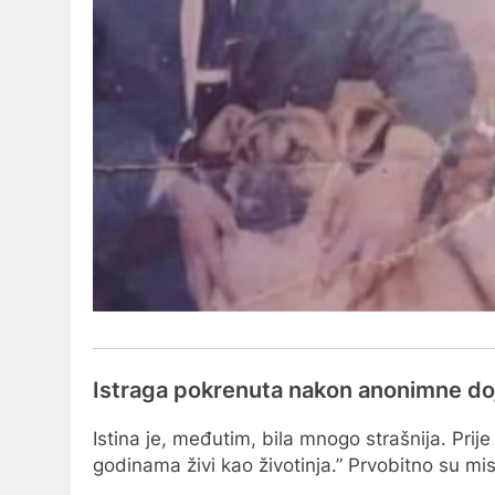
Istraga pokrenuta nakon anonimne do
Istina je, međutim, bila mnogo strašnija. Prije
godinama živi kao životinja.” Prvobitno su mislil