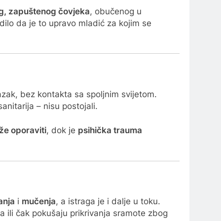
, zapuštenog čovjeka
, obučenog u
vrdilo da je to upravo mladić za kojim se
lazak, bez kontakta sa spoljnim svijetom.
nitarija – nisu postojali.
ože oporaviti
, dok je
psihička trauma
anja
i
mučenja
, a istraga je i dalje u toku.
ma ili čak pokušaju prikrivanja sramote zbog