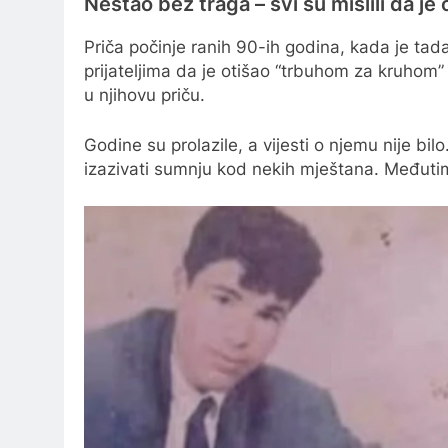
Nestao bez traga – svi su mislili da je
Priča počinje ranih 90-ih godina, kada je tad
prijateljima da je otišao “trbuhom za kruhom”
u njihovu priču.
Godine su prolazile, a vijesti o njemu nije bil
izazivati sumnju kod nekih mještana. Međutim,