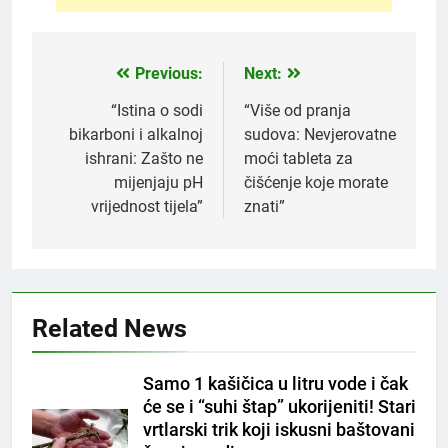
Previous:
Next:
Post
navigation
“Istina o sodi
“Više od pranja
bikarboni i alkalnoj
sudova: Nevjerovatne
ishrani: Zašto ne
moći tableta za
mijenjaju pH
čišćenje koje morate
vrijednost tijela”
znati”
5
Čaj od lovora i cimeta – prirodni
napitak za svakodnevnu rutinu
OSTALO
Related News
6
Samo 1 kašičica u litru vode i čak
ČISTAČ JETRE: Uzmite gutljaj
će se i “suhi štap” ukorijeniti! Stari
na prazan stomak i crijeva će
vrtlarski trik koji iskusni baštovani
raditi kao sat, zaboravit ćete na
OSTALO