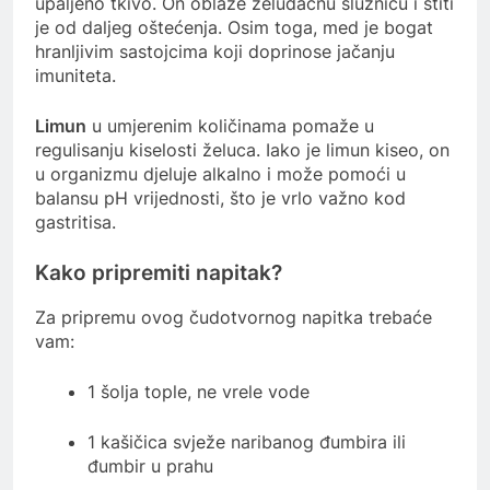
upaljeno tkivo. On oblaže želudačnu sluznicu i štiti
je od daljeg oštećenja. Osim toga, med je bogat
hranljivim sastojcima koji doprinose jačanju
imuniteta.
Limun
u umjerenim količinama pomaže u
regulisanju kiselosti želuca. Iako je limun kiseo, on
u organizmu djeluje alkalno i može pomoći u
balansu pH vrijednosti, što je vrlo važno kod
gastritisa.
Kako pripremiti napitak?
Za pripremu ovog čudotvornog napitka trebaće
vam:
1 šolja tople, ne vrele vode
1 kašičica svježe naribanog đumbira ili
đumbir u prahu