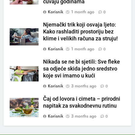
čuvaju godinama
loše varenje
Korisnik
1 month ago
0
7
Tračevi su njihova glavna
Njemački trik koji osvaja ljeto:
preokupacija: Ljudi rođeni u ova
Kako rashladiti prostoriju bez
tri znaka najviše vole ogovarati
OSTALO
klime i velikih računa za struju!
Korisnik
1 month ago
0
8
Piće od smreke – prirodni
Nikada se ne bi sjetili: Sve fleke
napitak koji se često spominje
sa odjeće skida jedno sredstvo
koje svi imamo u kući
kod šećerne bolesti
OSTALO
Korisnik
3 months ago
0
1
Čaj od lovora i cimeta – prirodni
Samo 1 kašičica u litru vode i
napitak za svakodnevnu rutinu
čak će se i “suhi štap”
ukorijeniti! Stari vrtlarski trik koji
Korisnik
3 months ago
0
OSTALO
iskusni baštovani čuvaju
godinama
2