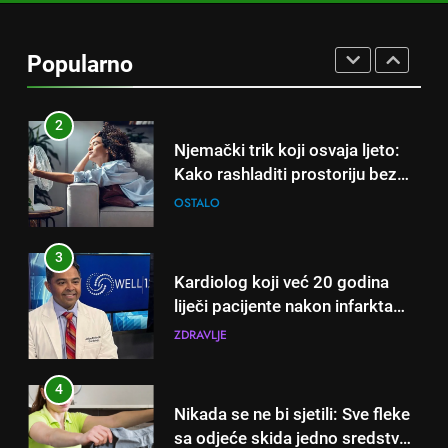
Njemački trik koji osvaja ljeto:
Kako rashladiti prostoriju bez
Popularno
klime i velikih računa za struju!
OSTALO
3
Kardiolog koji već 20 godina
liječi pacijente nakon infarkta
otkrio: Ove 4 jutarnje navike
ZDRAVLJE
nikada ne praktikujem prije 9
sati – mnogi ih rade svakog
4
dana!
Nikada se ne bi sjetili: Sve fleke
sa odjeće skida jedno sredstvo
koje svi imamo u kući
OSTALO
5
Čaj od lovora i cimeta – prirodni
napitak za svakodnevnu rutinu