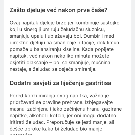
Zašto djeluje već nakon prve čaše?
Ovaj napitak djeluje brzo jer kombinuje sastojke
koji u sinergiji umiruju želudačnu sluznicu,
smanjuju upalu i ublažavaju bol. Đumbir i med
direktno djeluju na smanjenje iritacije, dok limun
pomaže u balansiranju kiseline. Kada popijete
napitak, već nakon nekoliko minuta možete
osjetiti olakšanje – bol se smanjuje, mučnina
nestaje, a želudac se osjeća smirenije.
Dodatni savjeti za liječenje gastritisa
Pored konzumiranja ovog napitka, važno je
pridržavati se pravilne prehrane. Izbjegavajte
masnu, začinjenu i jako začinjenu hranu, gazirane
napitke, alkohol i kofein, jer oni mogu dodatno
iritirati želudac. Preporučuje se jesti manje, ali
češće obroke kako bi želudac bio manje