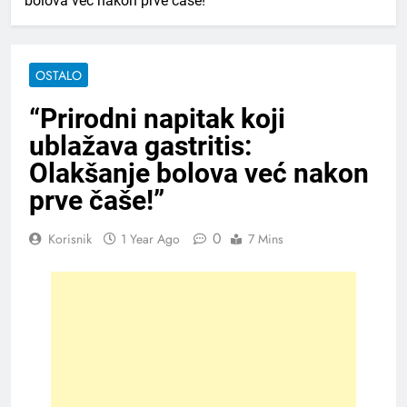
bolova već nakon prve čaše!”
OSTALO
“Prirodni napitak koji
ublažava gastritis:
Olakšanje bolova već nakon
prve čaše!”
0
Korisnik
1 Year Ago
7 Mins