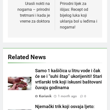
navigation
Urasli nokti na
Prirodni lijek za
nogama – prirodni
išijas: Recept od
tretmani i kada je
bijelog luka koji
vreme za doktora
uklanja bol u leđima i
nogama!
5
Čaj od lovora i cimeta – prirodni
napitak za svakodnevnu rutinu
OSTALO
Related News
6
Samo 1 kašičica u litru vode i čak
ČISTAČ JETRE: Uzmite gutljaj
će se i “suhi štap” ukorijeniti! Stari
na prazan stomak i crijeva će
vrtlarski trik koji iskusni baštovani
raditi kao sat, zaboravit ćete na
OSTALO
čuvaju godinama
loše varenje
Korisnik
1 month ago
0
7
Tračevi su njihova glavna
Njemački trik koji osvaja ljeto:
preokupacija: Ljudi rođeni u ova