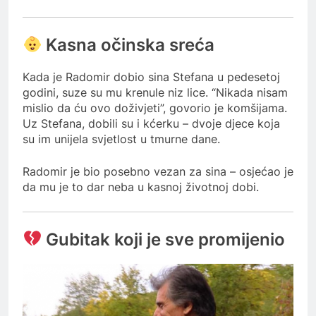
Kasna očinska sreća
Kada je Radomir dobio sina Stefana u pedesetoj
godini, suze su mu krenule niz lice. “Nikada nisam
mislio da ću ovo doživjeti”, govorio je komšijama.
Uz Stefana, dobili su i kćerku – dvoje djece koja
su im unijela svjetlost u tmurne dane.
Radomir je bio posebno vezan za sina – osjećao je
da mu je to dar neba u kasnoj životnoj dobi.
Gubitak koji je sve promijenio