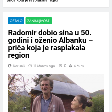
priča koja je rasplakala region
OSTALO
ZANIMLJIVOSTI
Radomir dobio sina u 50.
godini i oženio Albanku –
priča koja je rasplakala
region
0
Korisnik
11 Months Ago
4 Mins