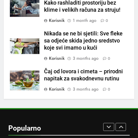
Kako rashladiti prostoriju bez
tri znaka najviše vole ogovarati
OSTALO
klime i velikih računa za struju!
Korisnik
1 month ago
0
8
Piće od smreke – prirodni
Nikada se ne bi sjetili: Sve fleke
napitak koji se često spominje
sa odjeće skida jedno sredstvo
koje svi imamo u kući
kod šećerne bolesti
OSTALO
Korisnik
3 months ago
0
1
Čaj od lovora i cimeta – prirodni
Samo 1 kašičica u litru vode i
napitak za svakodnevnu rutinu
čak će se i “suhi štap”
ukorijeniti! Stari vrtlarski trik koji
Korisnik
3 months ago
0
OSTALO
iskusni baštovani čuvaju
godinama
2
Njemački trik koji osvaja ljeto:
Kako rashladiti prostoriju bez
Popularno
klime i velikih računa za struju!
OSTALO