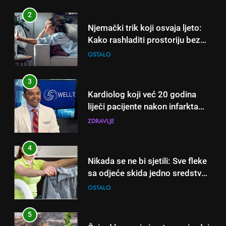
3
Kardiolog koji već 20 godina
liječi pacijente nakon infarkta
otkrio: Ove 4 jutarnje navike
ZDRAVLJE
nikada ne praktikujem prije 9
sati – mnogi ih rade svakog
4
dana!
Nikada se ne bi sjetili: Sve fleke
sa odjeće skida jedno sredstvo
koje svi imamo u kući
OSTALO
5
Čaj od lovora i cimeta – prirodni
napitak za svakodnevnu rutinu
OSTALO
6