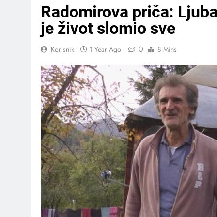
Radomirova priča: Ljubav
je život slomio sve
0
Korisnik
1 Year Ago
8 Mins