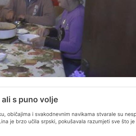
 ali s puno volje
jeziku, običajima i svakodnevnim navikama stvarale su n
ina je brzo učila srpski, pokušavala razumjeti sve što j