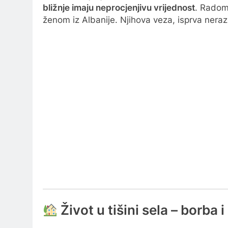
bližnje imaju neprocjenjivu vrijednost
. Radomi
ženom iz Albanije. Njihova veza, isprva nerazum
Život u tišini sela – borb