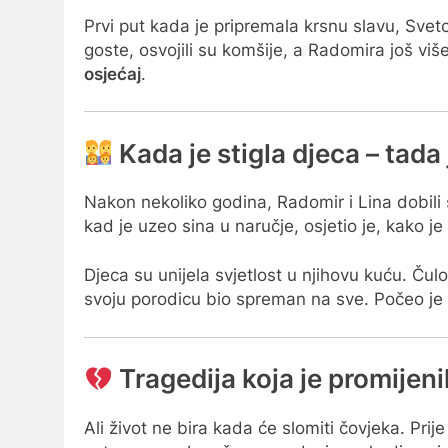
Prvi put kada je pripremala krsnu slavu, Sveto
goste, osvojili su komšije, a Radomira još viš
osjećaj
.
Kada je stigla djeca – tada 
Nakon nekoliko godina, Radomir i Lina dobili 
kad je uzeo sina u naručje, osjetio je, kako j
Djeca su unijela svjetlost u njihovu kuću. Čulo
svoju porodicu bio spreman na sve. Počeo je r
Tragedija koja je promijeni
Ali život ne bira kada će slomiti čovjeka. Prij