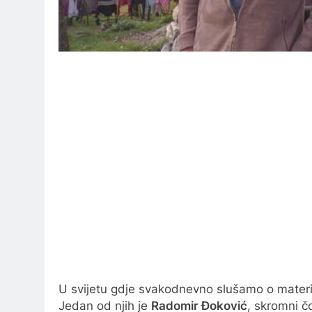
U svijetu gdje svakodnevno slušamo o materij
Jedan od njih je
Radomir Đoković
, skromni č