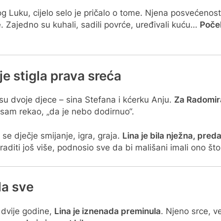
g Luku, cijelo selo je pričalo o tome. Njena posvećenost,
e. Zajedno su kuhali, sadili povrće, uređivali kuću…
Počel
je stigla prava sreća
su dvoje djece – sina Stefana i kćerku Anju.
Za Radomira
e sam rekao, „da je nebo dodirnuo“.
 se dječje smijanje, igra, graja.
Lina je bila nježna, pre
aditi još više, podnosio sve da bi mališani imali ono što
la sve
e dvije godine,
Lina je iznenada preminula
. Njeno srce, ve