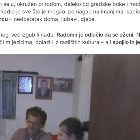
selu, okružen prirodom, daleko od gradske buke i moder
. Radio je sve što je mogao: pomagao na imanjima, sadi
srcu
– nedostatak doma, ljubavi, djece.
nogi već izgubili nadu,
Radomir je odlučio da se oženi
. 
tim jezicima, dolazili iz različitih kultura – ali
spojilo ih j