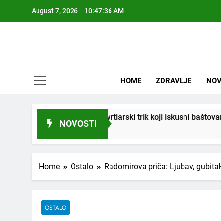
Skip
August 7, 2026
10:47:38 AM
to
content
HOME
ZDRAVLJE
NOV
iti! Stari vrtlarski trik koji iskusni baštovani čuvaju godinama
NOVOSTI
Home
Ostalo
Radomirova priča: Ljubav, gubitak 
OSTALO