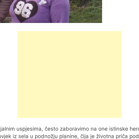
alnim uspjesima, često zaboravimo na one istinske hero
ovjek iz sela u podnožju planine, čija je životna priča po