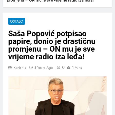
promjenu – ON mu je sve vrijeme radio iza leđa!
OSTALO
Saša Popović potpisao
papire, donio je drastičnu
promjenu – ON mu je sve
vrijeme radio iza leđa!
0
Korisnik
4 Years Ago
1 Mins