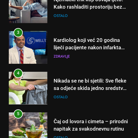
Kako rashladiti prostoriju bez
klime i velikih računa za struju!
OSTALO
3
Kardiolog koji već 20 godina
liječi pacijente nakon infarkta
otkrio: Ove 4 jutarnje navike
ZDRAVLJE
nikada ne praktikujem prije 9
sati – mnogi ih rade svakog
4
dana!
Nikada se ne bi sjetili: Sve fleke
sa odjeće skida jedno sredstvo
koje svi imamo u kući
OSTALO
5
Čaj od lovora i cimeta – prirodni
napitak za svakodnevnu rutinu
OSTALO