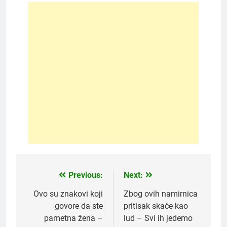
Previous:
Next:
Post
navigation
Ovo su znakovi koji
Zbog ovih namirnica
govore da ste
pritisak skače kao
pametna žena –
lud – Svi ih jedemo