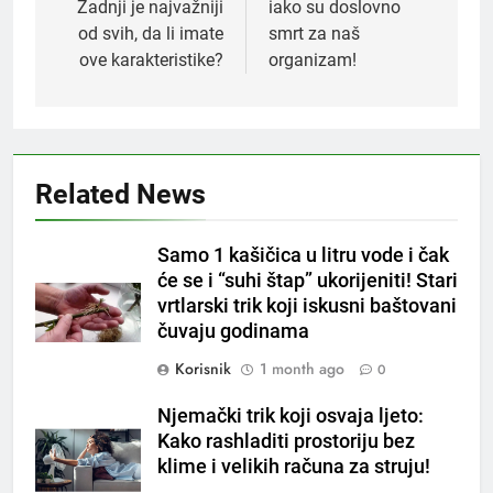
Zadnji je najvažniji
iako su doslovno
od svih, da li imate
smrt za naš
ove karakteristike?
organizam!
Related News
5
Samo 1 kašičica u litru vode i čak
Čaj od lovora i cimeta – prirodni
će se i “suhi štap” ukorijeniti! Stari
napitak za svakodnevnu rutinu
vrtlarski trik koji iskusni baštovani
OSTALO
čuvaju godinama
Korisnik
1 month ago
0
6
ČISTAČ JETRE: Uzmite gutljaj
Njemački trik koji osvaja ljeto:
na prazan stomak i crijeva će
Kako rashladiti prostoriju bez
raditi kao sat, zaboravit ćete na
OSTALO
klime i velikih računa za struju!
loše varenje