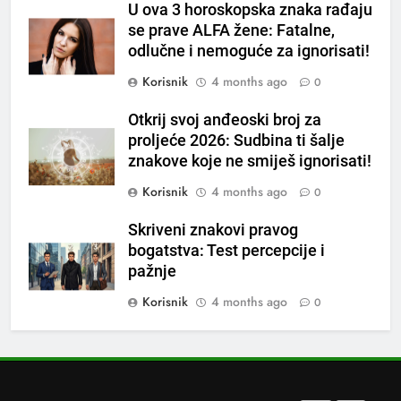
U ova 3 horoskopska znaka rađaju
ČISTAČ JETRE: Uzmite gutljaj
se prave ALFA žene: Fatalne,
na prazan stomak i crijeva će
odlučne i nemoguće za ignorisati!
raditi kao sat, zaboravit ćete na
OSTALO
Korisnik
4 months ago
0
loše varenje
7
Otkrij svoj anđeoski broj za
Tračevi su njihova glavna
proljeće 2026: Sudbina ti šalje
preokupacija: Ljudi rođeni u ova
znakove koje ne smiješ ignorisati!
tri znaka najviše vole ogovarati
OSTALO
Korisnik
4 months ago
0
Skriveni znakovi pravog
8
bogatstva: Test percepcije i
Piće od smreke – prirodni
pažnje
napitak koji se često spominje
kod šećerne bolesti
Korisnik
4 months ago
0
OSTALO
1
Samo 1 kašičica u litru vode i
čak će se i “suhi štap”