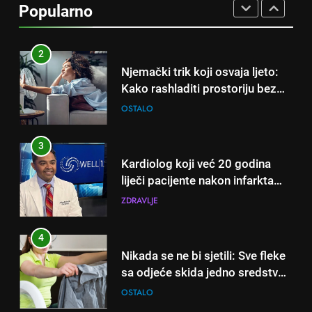
Popularno
ukorijeniti! Stari vrtlarski trik koji
OSTALO
iskusni baštovani čuvaju
godinama
2
Njemački trik koji osvaja ljeto:
Kako rashladiti prostoriju bez
klime i velikih računa za struju!
OSTALO
3
Kardiolog koji već 20 godina
liječi pacijente nakon infarkta
otkrio: Ove 4 jutarnje navike
ZDRAVLJE
nikada ne praktikujem prije 9
sati – mnogi ih rade svakog
4
dana!
Nikada se ne bi sjetili: Sve fleke
sa odjeće skida jedno sredstvo
koje svi imamo u kući
OSTALO