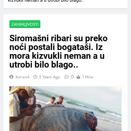
kizvukli neman a u utrobi bilo blago..
ZANIMLJIVOSTI
Siromašni ribari su preko
noći postali bogataši. Iz
mora kizvukli neman a u
utrobi bilo blago..
0
Korisnik
3 Years Ago
1 Mins