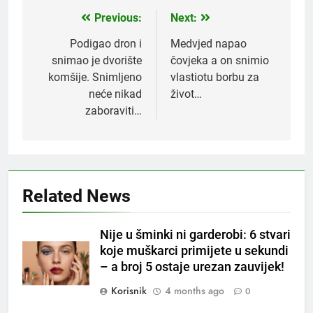
Previous:
Next:
Post
navigation
Podigao dron i
Medvjed napao
snimao je dvorište
čovjeka a on snimio
komšije. Snimljeno
vlastiotu borbu za
neće nikad
život…
zaboraviti…
Related News
5
Nije u šminki ni garderobi: 6 stvari
Čaj od lovora i cimeta – prirodni
koje muškarci primijete u sekundi
napitak za svakodnevnu rutinu
– a broj 5 ostaje urezan zauvijek!
OSTALO
Korisnik
4 months ago
0
6