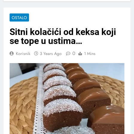
OSTALO
Sitni kolačići od keksa koji
se tope u ustima…
0
Korisnik
3 Years Ago
1 Mins