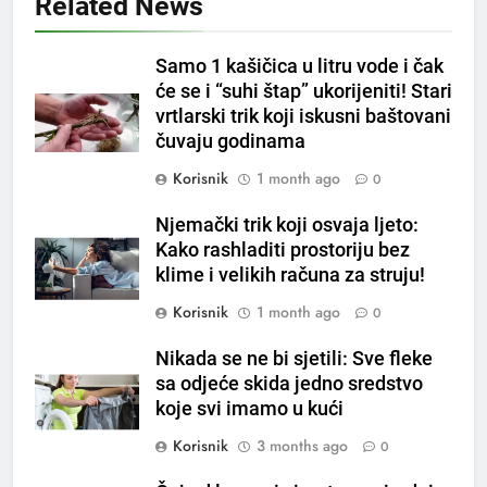
Related News
5
Samo 1 kašičica u litru vode i čak
Čaj od lovora i cimeta – prirodni
će se i “suhi štap” ukorijeniti! Stari
napitak za svakodnevnu rutinu
vrtlarski trik koji iskusni baštovani
OSTALO
čuvaju godinama
Korisnik
1 month ago
0
6
ČISTAČ JETRE: Uzmite gutljaj
Njemački trik koji osvaja ljeto:
na prazan stomak i crijeva će
Kako rashladiti prostoriju bez
raditi kao sat, zaboravit ćete na
OSTALO
klime i velikih računa za struju!
loše varenje
Korisnik
1 month ago
0
7
Tračevi su njihova glavna
Nikada se ne bi sjetili: Sve fleke
preokupacija: Ljudi rođeni u ova
sa odjeće skida jedno sredstvo
koje svi imamo u kući
tri znaka najviše vole ogovarati
OSTALO
Korisnik
3 months ago
0
8