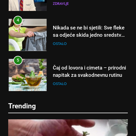
otkrio: Ove 4 jutarnje navike
ZDRAVLJE
nikada ne praktikujem prije 9
sati – mnogi ih rade svakog
4
dana!
Nikada se ne bi sjetili: Sve fleke
sa odjeće skida jedno sredstvo
koje svi imamo u kući
OSTALO
5
Čaj od lovora i cimeta – prirodni
napitak za svakodnevnu rutinu
OSTALO
6
Trending
ČISTAČ JETRE: Uzmite gutljaj
5
na prazan stomak i crijeva će
Čaj od lovora i cimeta – prirodni
raditi kao sat, zaboravit ćete na
OSTALO
napitak za svakodnevnu rutinu
loše varenje
OSTALO