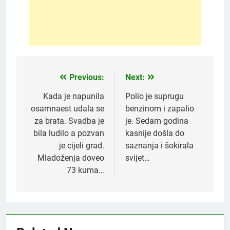
Previous:
Next:
Post
navigation
Kada je napunila
Polio je suprugu
osamnaest udala se
benzinom i zapalio
za brata. Svadba je
je. Sedam godina
bila ludilo a pozvan
kasnije došla do
je cijeli grad.
saznanja i šokirala
Mladoženja doveo
svijet…
73 kuma…