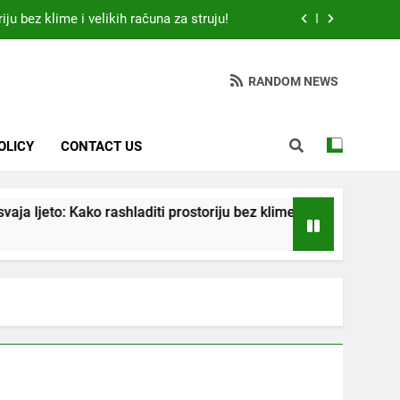
 otkrio: Ove 4 jutarnje navike nikada ne
ije 9 sati – mnogi ih rade svakog dana!
da jedno sredstvo koje svi imamo u kući
RANDOM NEWS
tari vrtlarski trik koji iskusni baštovani
čuvaju godinama
iju bez klime i velikih računa za struju!
OLICY
CONTACT US
 otkrio: Ove 4 jutarnje navike nikada ne
ije 9 sati – mnogi ih rade svakog dana!
diti prostoriju bez klime i velikih računa za struju!
da jedno sredstvo koje svi imamo u kući