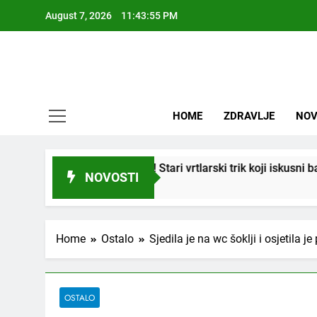
Skip
August 7, 2026
11:43:57 PM
to
content
HOME
ZDRAVLJE
NOV
orijeniti! Stari vrtlarski trik koji iskusni baštovani čuvaju godi
NOVOSTI
Home
Ostalo
Sjedila je na wc šoklji i osjetila j
OSTALO