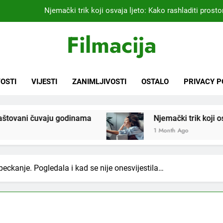
Kardiolog koji već 20 godina liječi pacijente nakon infarkta
praktikujem pr
Nikada se ne bi sjetili: Sve fleke sa odjeće ski
Filmacija
Samo 1 kašičica u litru vode i čak će se i “suhi štap” ukorijeniti! S
Njemački trik koji osvaja ljeto: Kako rashladiti prostor
OSTI
VIJESTI
ZANIMLJIVOSTI
OSTALO
PRIVACY P
Kardiolog koji već 20 godina liječi pacijente nakon infarkta
praktikujem pr
nama
Njemački trik koji osvaja ljeto: Kako rashla
Nikada se ne bi sjetili: Sve fleke sa odjeće ski
1 Month Ago
e peckanje. Pogledala i kad se nije onesvijestila…