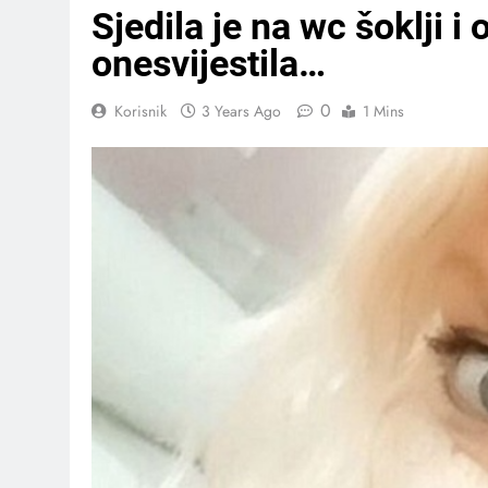
Sjedila je na wc šoklji i 
onesvijestila…
0
Korisnik
3 Years Ago
1 Mins