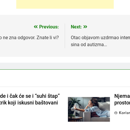
Previous:
Next:
o ne zna odgovor. Znate li vi?
Otac objavom uzdrmao interne
sina od autizma…
de i čak će se i “suhi štap”
Njemačk
 trik koji iskusni baštovani
prostor
Korisn
0
e