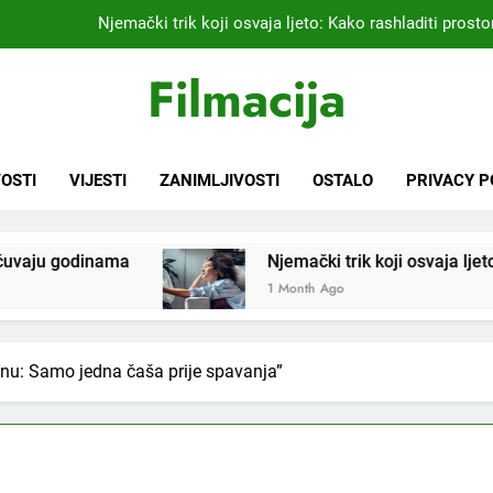
Kardiolog koji već 20 godina liječi pacijente nakon infarkta
praktikujem pr
Nikada se ne bi sjetili: Sve fleke sa odjeće ski
Filmacija
Samo 1 kašičica u litru vode i čak će se i “suhi štap” ukorijeniti! S
Njemački trik koji osvaja ljeto: Kako rashladiti prostor
OSTI
VIJESTI
ZANIMLJIVOSTI
OSTALO
PRIVACY P
Kardiolog koji već 20 godina liječi pacijente nakon infarkta
praktikujem pr
Njemački trik koji osvaja ljeto: Kako rashladiti pros
Nikada se ne bi sjetili: Sve fleke sa odjeće ski
1 Month Ago
snu: Samo jedna čaša prije spavanja”