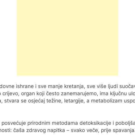
vne ishrane i sve manje kretanja, sve više ljudi suoča
o crijevo, organ koji često zanemarujemo, ima ključnu ul
stvara se osjećaj težine, letargije, a metabolizam uspo
je posvećuje prirodnim metodama detoksikacije i pobolj
nosti: čaša zdravog napitka – svako veče, prije spavanja