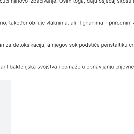
otičući njihovo izbacivanje. Osim toga, daju osjećaj sitos
eno, također obiluje vlaknima, ali i lignanima – prirodni
an za detoksikaciju, a njegov sok podstiče peristaltiku c
 antibakterijska svojstva i pomaže u obnavljanju crijevne