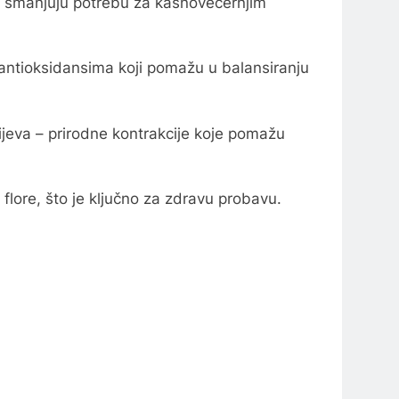
ti i smanjuju potrebu za kasnovečernjim
m antioksidansima koji pomažu u balansiranju
rijeva – prirodne kontrakcije koje pomažu
 flore, što je ključno za zdravu probavu.