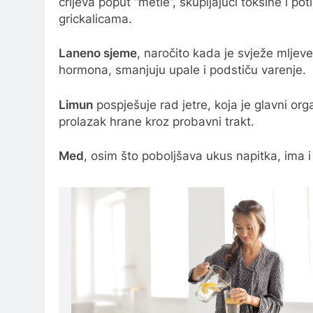
crijeva poput “metle”, skupljajući toksine i p
grickalicama.
Laneno sjeme
, naročito kada je svježe mljev
hormona, smanjuju upale i podstiču varenje.
Limun
pospješuje rad jetre, koja je glavni org
prolazak hrane kroz probavni trakt.
Med
, osim što poboljšava ukus napitka, ima i