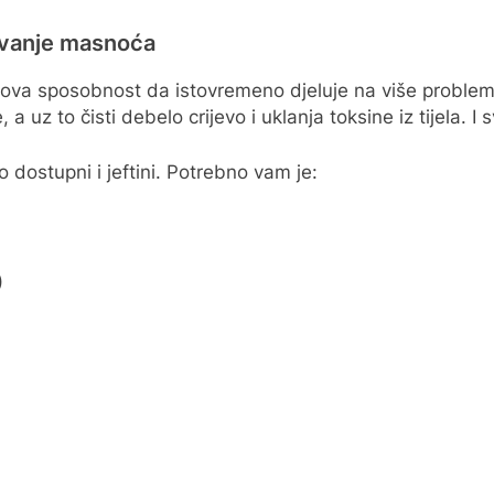
jevanje masnoća
egova sposobnost da istovremeno djeluje na više proble
z to čisti debelo crijevo i uklanja toksine iz tijela. I 
o dostupni i jeftini. Potrebno vam je:
)