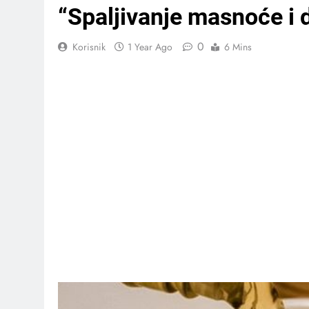
“Spaljivanje masnoće i 
0
Korisnik
1 Year Ago
6 Mins