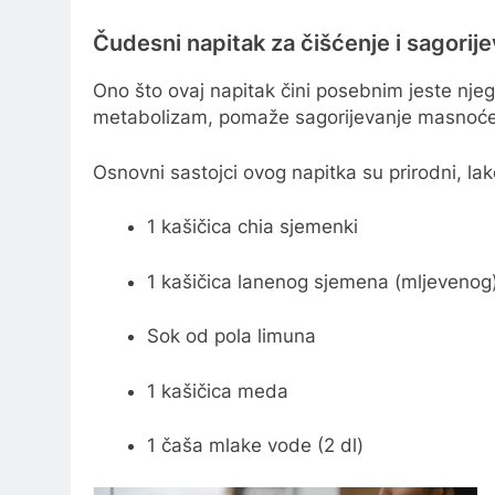
Čudesni napitak za čišćenje i sagori
Ono što ovaj napitak čini posebnim jeste nj
metabolizam, pomaže sagorijevanje masnoće, a u
Osnovni sastojci ovog napitka su prirodni, lak
1 kašičica chia sjemenki
1 kašičica lanenog sjemena (mljevenog
Sok od pola limuna
1 kašičica meda
1 čaša mlake vode (2 dl)