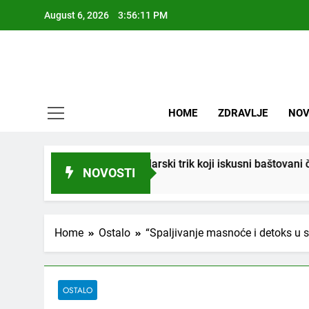
Skip
August 6, 2026
3:56:12 PM
to
content
HOME
ZDRAVLJE
NOV
! Stari vrtlarski trik koji iskusni baštovani čuvaju godinama
NOVOSTI
Home
Ostalo
“Spaljivanje masnoće i detoks u 
OSTALO